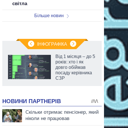
світла
Більше новин
ІНФОГРАФІКА
Від 1 місяця – до 5
років: хто і як
довго обіймав
посаду керівника
СЗР