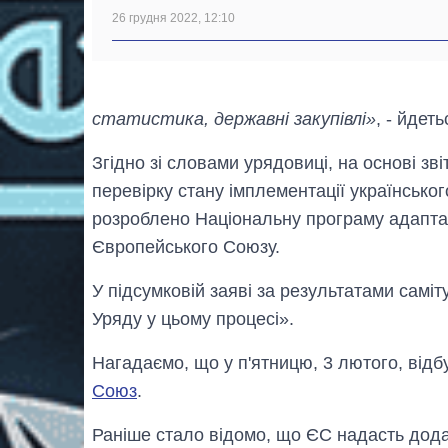
26 грудня 2022, 12:10
статистика, державні закупівлі»
, - йдет
Згідно зі словами урядовиці, на основі зв
перевірку стану імплементації українсько
розроблено Національну програму адаптац
Європейського Союзу.
У підсумковій заяві за результатами самі
Уряду у цьому процесі».
Нагадаємо, що у п'ятницю, 3 лютого, від
Союз
.
Раніше стало відомо, що ЄС надасть дод