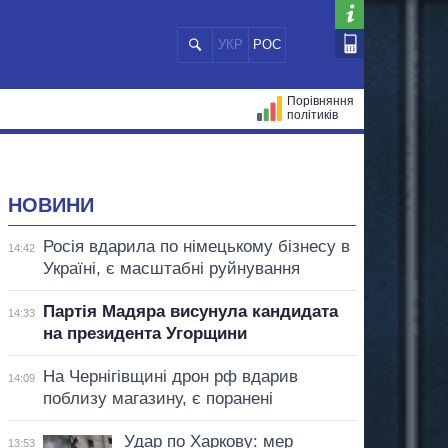
УКР
РОС
Порівняння
політиків
ЦІЙ
МЕРИ МІСТ
ВСІ ПЕРСОНИ
НОВИНИ
Росія вдарила по німецькому бізнесу в
14:42
Україні, є масштабні руйнування
Партія Мадяра висунула кандидата
14:33
на президента Угорщини
На Чернігівщині дрон рф вдарив
14:09
поблизу магазину, є поранені
Удар по Харкову: мер
13:53