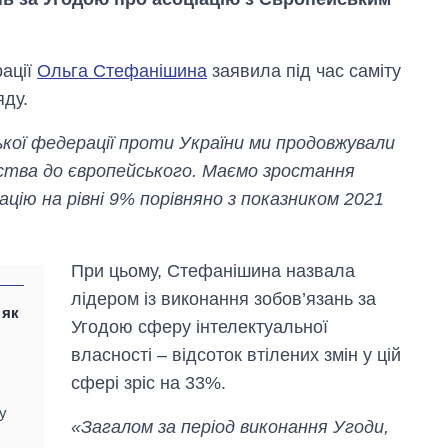
рації
Ольга Стефанішина
заявила під час саміту
ду.
ької федерації проти України ми продовжували
вства до європейського. Маємо зростання
ацію на рівні 9% порівняно з показником 2021
Скільки картоплі
вирощували в
Україні до і під час
великої війни
При цьому, Стефанішина назвала
лідером із виконання зобов’язань за
 як
Угодою сферу інтелектуальної
власності – відсоток втілених змін у цій
сфері зріс на 33%.
у
«Загалом за період виконання Угоди,