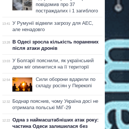
повідомив про 37
постраждалих і 1 загиблого
У Румунії відвели загрозу для АЕС,
13:41
але ненадовго
В Одесі зросла кількість поранених
13:28
після атаки дронів
У Болгарії пояснили, як український
13:03
дрон міг опинитися на її території
Сили оборони вдарили по
12:54
складу росіян у Перекопі
Боднар пояснив, чому Україна досі не
12:32
отримала польські МіГ-29
Одна з наймасштабніших атак року:
12:22
частина Одеси залишилася без