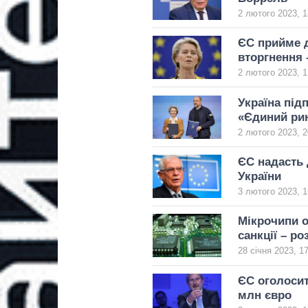
2 лютого 2023, 1
ЄС прийме д
вторгнення 
2 лютого 2023, 1
Україна під
«Єдиний ри
2 лютого 2023, 2
ЄС надасть 
України
3 лютого 2023, 1
Мікрочипи о
санкції – р
28 січня 2023, 1
ЄС оголосит
млн євро