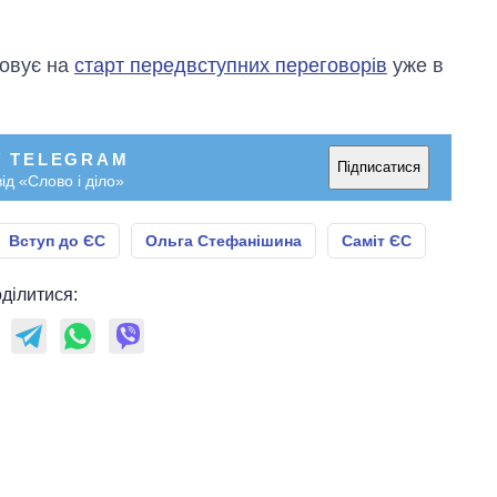
ховує на
старт передвступних переговорів
уже в
У TELEGRAM
Підписатися
ід «Слово і діло»
Вступ до ЄС
Ольга Стефанішина
Саміт ЄС
ділитися: