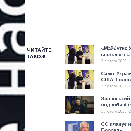
«Майбутнє У
ЧИТАЙТЕ
спільного с
ТАКОЖ
3 лютого 2023, 1
Саміт Украї
США. Голов
3 лютого 2023, 2
Зеленський 
подробиці с
3 лютого 2023, 2
ЄС планує н
Боррель