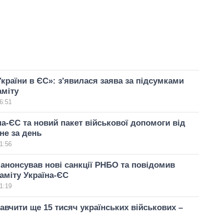
країни в ЄС»: з'явилася заява за підсумками
аміту
6:51
на-ЄС та новий пакет військової допомоги від
не за день
1:56
анонсував нові санкції РНБО та повідомив
аміту Україна-ЄС
1:19
авчити ще 15 тисяч українських військових –