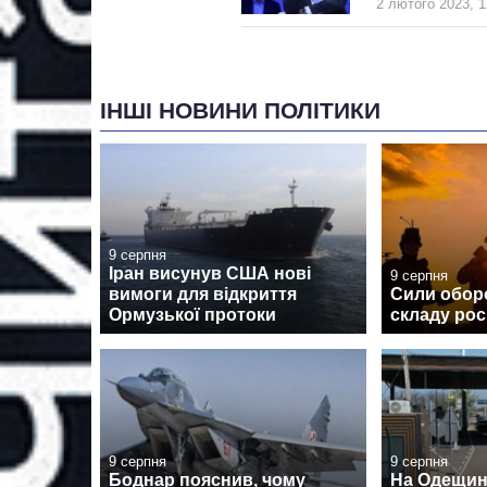
2 лютого 2023, 1
ІНШІ НОВИНИ ПОЛІТИКИ
9 серпня
Іран висунув США нові
9 серпня
вимоги для відкриття
Сили обор
Ормузької протоки
складу рос
9 серпня
9 серпня
Боднар пояснив, чому
На Одещині