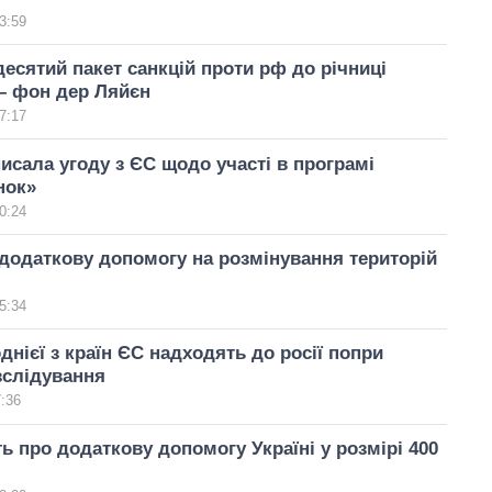
3:59
есятий пакет санкцій проти рф до річниці
– фон дер Ляйєн
7:17
писала угоду з ЄС щодо участі в програмі
нок»
0:24
додаткову допомогу на розмінування територій
5:34
днієї з країн ЄС надходять до росії попри
озслідування
7:36
ь про додаткову допомогу Україні у розмірі 400