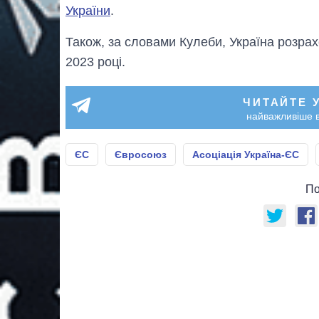
України
.
Також, за словами Кулеби, Україна розра
2023 році.
ЧИТАЙТЕ 
найважливіше в
ЄС
Євросоюз
Асоціація Україна-ЄС
По