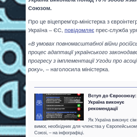
Союзом.
Про це віцепрем’єр-міністерка з євроінтег
Україна – ЄС,
повідомляє
прес-служба уря
«В умовах повномасштабної війни російс
процес адаптації українського законода
прогресу з імплементації Угоди про асоці
року»
, – наголосила міністерка.
Вступ до Євросоюзу:
Україна виконує
рекомендації
Як Україна виконує сім
вимог, необхідних для членства у Європейськом
Союзі, – на інфографіці.