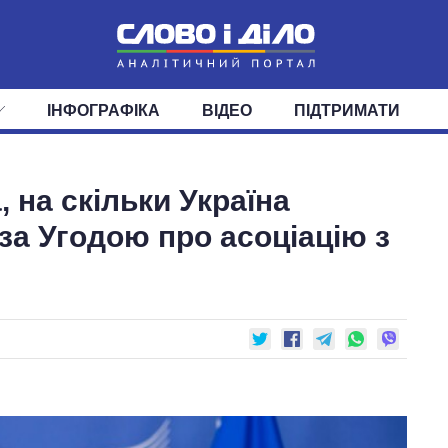
ІНФОГРАФІКА
ВІДЕО
ПІДТРИМАТИ
ІС
СТРІЧКА
ВЕРХОВНА РАДА
ПОДІЇ
СТАТТІ
КАБІНЕТ МІНІСТРІВ
ДУМКИ
ОГЛЯДИ
ГОЛОВИ ОБЛАДМІНІСТРА
ДАЙДЖЕСТИ
 на скільки Україна
ПОЛІТИКА
ДЕПУТАТИ
ЕКОНОМІКА
КОМІТЕТИ
СУСПІЛЬСТВО
ФРАКЦІЇ
ОКРУГИ
СВІТ
за Угодою про асоціацію з