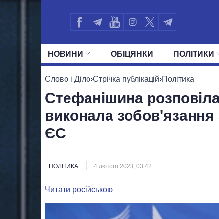
НОВИНИ
ОБIЦЯНКИ
ПОЛIТИКИ
УСІ ПОЛІТИКИ
ПРЕЗИДЕНТ І ОФ
Слово і Діло
›
Стрічка публікацій
›
Політика
Стефанішина розповіла,
виконала зобов'язання 
ЄС
ПОЛІТИКА
4 лютого 2023, 03:42
Читати російською