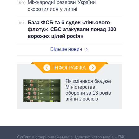
Міжнародні резерви України
18:09
скоротилися у липні
База ФСБ та 6 суден «тіньового
18:05
флоту»: СБС атакували понад 100
ворожих цілей росіян
Більше новин
ІНФОГРАФІКА
 5
Як змінився бюджет
вго
Міністерства
оборони за 13 років
війни з росією
Cуб'єкт у сфері онлайн-медіа. Ідентифікатор медіа – R40-