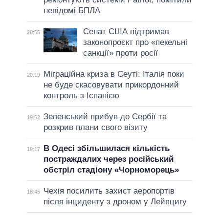
невідомі БПЛА
Сенат США підтримав
20:55
законопроєкт про «пекельні
санкції» проти росії
Міграційна криза в Сеуті: Італія поки
20:19
не буде скасовувати прикордонний
контроль з Іспанією
Зеленський прибув до Сербії та
19:52
розкрив плани свого візиту
В Одесі збільшилася кількість
19:17
постраждалих через російський
обстріл стадіону «Чорноморець»
Чехія посилить захист аеропортів
18:45
після інциденту з дроном у Лейпцигу