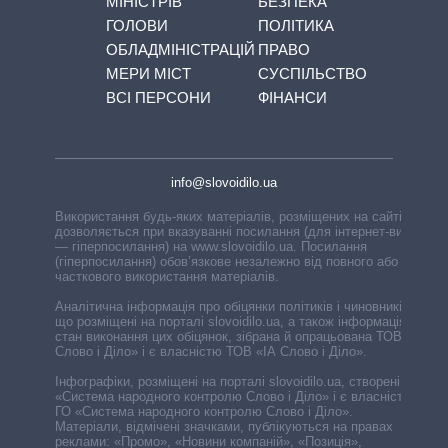
МІНІСТРІВ
БЕЗПЕКА
ГОЛОВИ
ПОЛІТИКА
ОБЛАДМІНІСТРАЦІЙ
ПРАВО
МЕРИ МІСТ
СУСПІЛЬСТВО
ВСІ ПЕРСОНИ
ФІНАНСИ
info@slovoidilo.ua
Використання будь-яких матеріалів, розміщених на сайті,
дозволяється при вказуванні посилання (для інтернет-видань
— гіперпосилання) на www.slovoidilo.ua. Посилання
(гіперпосилання) обов’язкове незалежно від повного або
часткового використання матеріалів.
Аналітична інформація про обіцянки політиків і чиновників,
що розміщені на порталі slovoidilo.ua, а також інформація про
стан виконання цих обіцянок, зібрана й опрацьована ТОВ «ІА
Слово і Діло» і є власністю ТОВ «ІА Слово і Діло».
Інфографіки, розміщені на порталі slovoidilo.ua, створені ГО
«Система народного контролю Слово і Діло» і є власністю
ГО «Система народного контролю Слово і Діло».
Матеріали, відмічені значками, публікуються на правах
реклами: «Промо», «Новини компаній», «Позиція»,