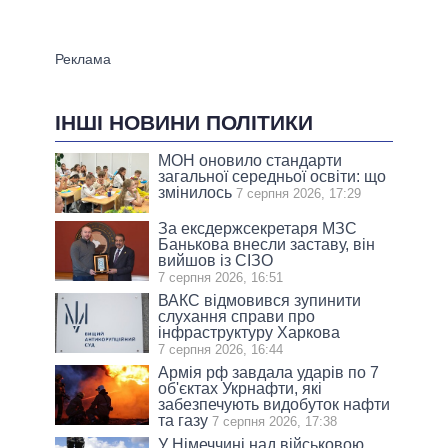
ІНШІ НОВИНИ ПОЛІТИКИ
МОН оновило стандарти
загальної середньої освіти: що
змінилось
7 серпня 2026, 17:29
За ексдержсекретаря МЗС
Банькова внесли заставу, він
вийшов із СІЗО
7 серпня 2026, 16:51
ВАКС відмовився зупинити
слухання справи про
інфраструктуру Харкова
7 серпня 2026, 16:44
Армія рф завдала ударів по 7
об'єктах Укрнафти, які
забезпечують видобуток нафти
та газу
7 серпня 2026, 17:38
У Німеччині над військовою