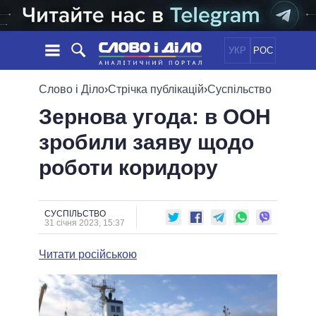
УКР
РОС
НОВИНИ
Слово і Діло
›
Стрічка публікацій
›
Суспільство
Зернова угода: в ООН
ОБIЦЯНКИ
СТРІЧКА
ПОЛІТИКА
зробили заяву щодо
ПОДІЇ
ЕКОНОМІКА
ПОЛIТИКИ
роботи коридору
СТАТТІ
СУСПІЛЬСТВО
ІНФОГРАФІКА
ДУМКИ
СВІТ
УСІ ПОЛІТИКИ
ОГЛЯДИ
ПРЕЗИДЕНТ І ОФІС
ВІДЕО
СУСПІЛЬСТВО
ДАЙДЖЕСТИ
31 січня 2023, 15:37
ВЕРХОВНА РАДА
ПІДТРИМАТИ
КАБІНЕТ МІНІСТРІВ
Читати російською
ГОЛОВИ ОБЛАДМІНІСТРАЦІЙ
ПОРІВНЯННЯ ПОЛІТИКІВ
МЕРИ МІСТ
ВСІ ПЕРСОНИ