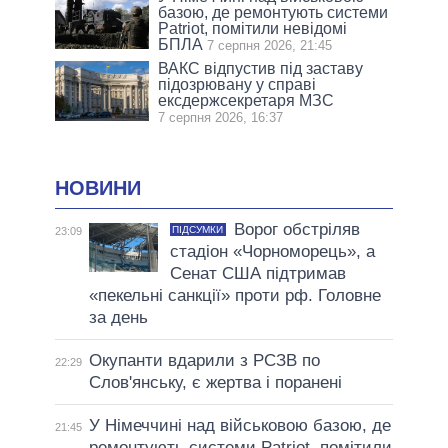
базою, де ремонтують системи
Patriot, помітили невідомі
БПЛА
7 серпня 2026, 21:45
ВАКС відпустив під заставу
підозрювану у справі
ексдержсекретаря МЗС
7 серпня 2026, 16:37
НОВИНИ
Ворог обстріляв
ПІДСУМКИ
23:09
стадіон «Чорноморець», а
Сенат США підтримав
«пекельні санкції» проти рф. Головне
за день
Окупанти вдарили з РСЗВ по
22:29
Слов'янську, є жертва і поранені
У Німеччині над військовою базою, де
21:45
ремонтують системи Patriot, помітили