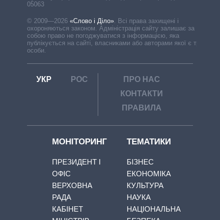
05063
© 2009—2026
«Слово і Діло»
.
Всі права захищені і
охороняються законом. Адміністрація сайту залишає за
собою право не погоджуватися з інформацією, яка
публікується на сайті, власниками або авторами якої є треті
особи.
УКР
РОС
ПРО НАС
КОНТАКТИ
ПРАВИЛА
МОНІТОРИНГ
ТЕМАТИКИ
ПРЕЗИДЕНТ І
БІЗНЕС
ОФІС
ЕКОНОМІКА
ВЕРХОВНА
КУЛЬТУРА
РАДА
НАУКА
КАБІНЕТ
НАЦІОНАЛЬНА