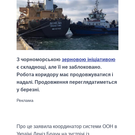
З чорноморською
зерновою ініціативою
є складнощі, але її не заблоковано.
Робота коридору має продовжуватися і
надалі. Продовження переглядатиметься
у березні.
Про це заявила координатор системи ООН в
Україні Деніз Браун на зустрічі із