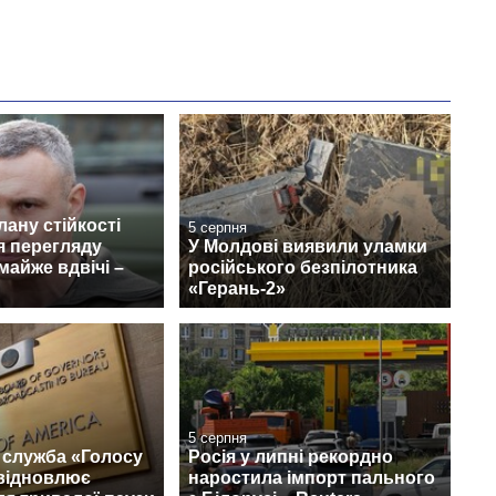
лану стійкості
5 серпня
я перегляду
У Молдові виявили уламки
айже вдвічі –
російського безпілотника
«Герань-2»
5 серпня
 служба «Голосу
Росія у липні рекордно
відновлює
наростила імпорт пального