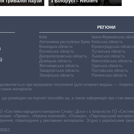
ля тривалої паузи
з Білорусі – Reuters
РЕГІОНИ
Київ
Івано-Франківська обл
Автономна республіка Крим
Київська область
Вінницька область
Кіровоградська област
В
Волинська область
Луганська область
Дніпропетровська область
Львівська область
Й
Донецька область
Миколаївська область
Житомирська область
Одеська область
Закарпатська область
Полтавська область
Запорізька область
Рівненська область
 дозволяється при вказуванні посилання (для інтернет-видань — гіперпоси
стання матеріалів.
, що розміщені на порталі slovoidilo.ua, а також інформація про стан вик
і ГО «Система народного контролю Слово і Діло» і є власністю ГО «Систе
еклами: «Промо», «Новини компаній», «Позиція», «Партнерський матеріал
судження, оприлюднені у рекламних матеріалах. Згідно з українським зак
-05063