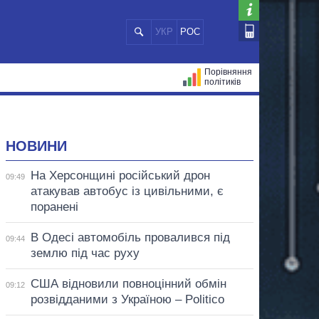
УКР
РОС
Порівняння
політиків
ЦІЙ
МЕРИ МІСТ
ВСІ ПЕРСОНИ
НОВИНИ
На Херсонщині російський дрон
09:49
атакував автобус із цивільними, є
поранені
В Одесі автомобіль провалився під
09:44
землю під час руху
США відновили повноцінний обмін
09:12
розвідданими з Україною – Politico