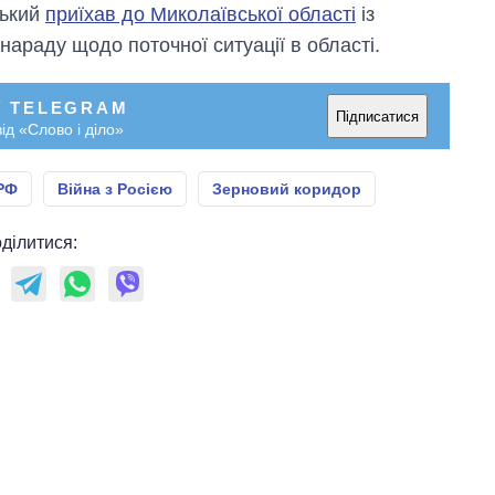
ський
приїхав до Миколаївської області
із
 нараду щодо поточної ситуації в області.
У TELEGRAM
Підписатися
ід «Слово і діло»
 РФ
Війна з Росією
Зерновий коридор
ділитися: