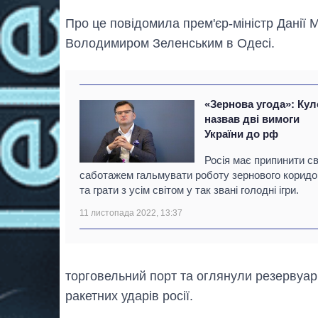
Про це повідомила прем'єр-міністр Данії 
Володимиром Зеленським в Одесі.
«Зернова угода»: Кул
назвав дві вимоги
України до рф
Росія має припинити с
саботажем гальмувати роботу зернового коридо
та грати з усім світом у так звані голодні ігри.
11 листопада 2022, 13:37
торговельний порт та оглянули резервуари
ракетних ударів росії.