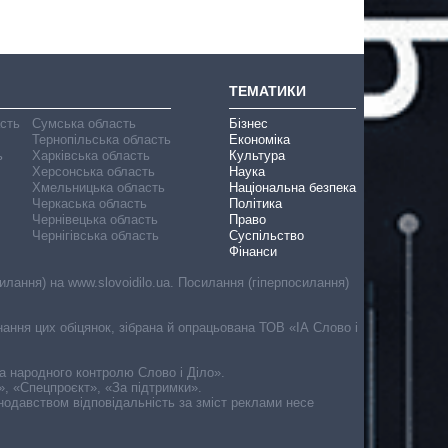
ТЕМАТИКИ
асть
Сумська область
Бізнес
Тернопільська область
Економіка
ь
Харківська область
Культура
Херсонська область
Наука
Хмельницька область
Національна безпека
Черкаська область
Політика
Чернівецька область
Право
Чернігівська область
Суспільство
Фінанси
лання) на www.slovoidilo.ua. Посилання (гіперпосилання)
онання цих обіцянок, зібрана й опрацьована ТОВ «ІА Слово і
ма народного контролю Слово і Діло».
», «Спецпроєкт», «За підтримки».
онодавством відповідальність за зміст реклами несе