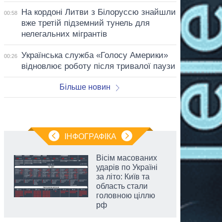
На кордоні Литви з Білоруссю знайшли
00:58
вже третій підземний тунель для
нелегальних мігрантів
Українська служба «Голосу Америки»
00:26
відновлює роботу після тривалої паузи
Більше новин
ІНФОГРАФІКА
Вісім масованих
ударів по Україні
за літо: Київ та
область стали
головною ціллю
рф