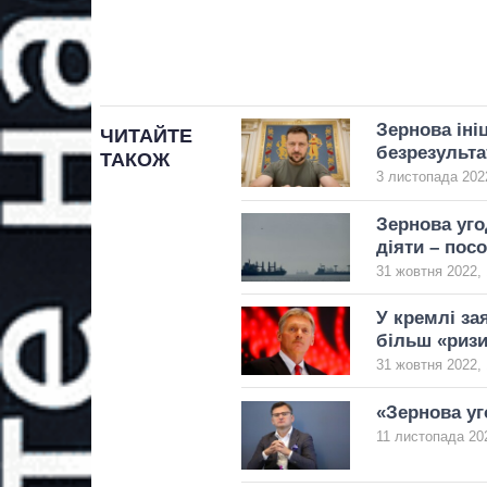
Зернова іні
ЧИТАЙТЕ
безрезульта
ТАКОЖ
3 листопада 2022
Зернова уго
діяти – пос
31 жовтня 2022, 
У кремлі за
більш «риз
31 жовтня 2022, 
«Зернова уг
11 листопада 202