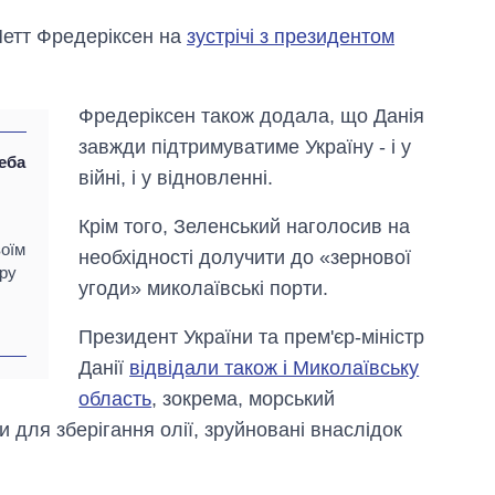
Метт Фредеріксен на
зустрічі з президентом
Фредеріксен також додала, що Данія
завжди підтримуватиме Україну - і у
еба
війні, і у відновленні.
Крім того, Зеленський наголосив на
воїм
необхідності долучити до «зернової
ру
угоди» миколаївські порти.
Президент України та прем'єр-міністр
Скільки картоплі
Данії
відвідали також і Миколаївську
вирощували в
Україні до і під час
область
, зокрема, морський
великої війни
 для зберігання олії, зруйновані внаслідок