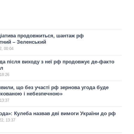
ціатива продовжиться, шантаж рф
тний – Зеленський
, 00:04
да після виходу з неї рф продовжує де-факто
ол
18:26
явили, що без участі рф зернова угода буде
икованою і небезпечною»
13:37
ода»: Кулеба назвав дві вимоги України до рф
2, 13:37