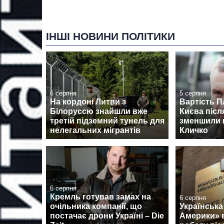
ІНШІ НОВИНИ ПОЛІТИКИ
6 серпня
5 серпня
На кордоні Литви з
Вартість П
Білоруссю знайшли вже
Києва післ
третій підземний тунель для
зменшили м
нелегальних мігрантів
Кличко
6 серпня
Кремль готував замах на
6 серпня
очільника компанії, що
Українська
постачає дрони Україні – Die
Америки» 