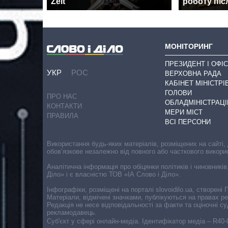
Zeit
роботу піс
МОНІТОРИНГ
ПРЕЗИДЕНТ І ОФІС
УКР
РОС
ВЕРХОВНА РАДА
КАБІНЕТ МІНІСТРІ
ГОЛОВИ
ПРО НАС
ОБЛАДМІНІСТРАЦІ
КОНТАКТИ
МЕРИ МІСТ
ПРАВИЛА
ВСІ ПЕРСОНИ
Використання будь-яких матеріалів, розміщених на сайті,
обов’язкове незалежно від повного або часткового викори
Аналітична інформація про обіцянки політиків і чиновників
Діло» і є власністю ТОВ «ІА Слово і Діло».
Інфографіки, розміщені на порталі slovoidilo.ua, створен
Матеріали, відмічені значками, публікуються на правах р
Редакція не несе відповідальності за факти та оціночні 
рекламодавець.
Cуб'єкт у сфері онлайн-медіа. Ідентифікатор медіа – R40