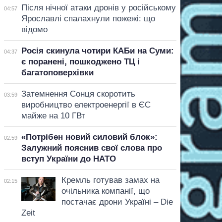
Після нічної атаки дронів у російському
04:57
Ярославлі спалахнули пожежі: що
відомо
Росія скинула чотири КАБи на Суми:
04:37
є поранені, пошкоджено ТЦ і
багатоповерхівки
Затемнення Сонця скоротить
03:59
виробництво електроенергії в ЄС
майже на 10 ГВт
«Потрібен новий силовий блок»:
02:59
Залужний пояснив свої слова про
вступ України до НАТО
Кремль готував замах на
02:15
очільника компанії, що
постачає дрони Україні – Die
Zeit