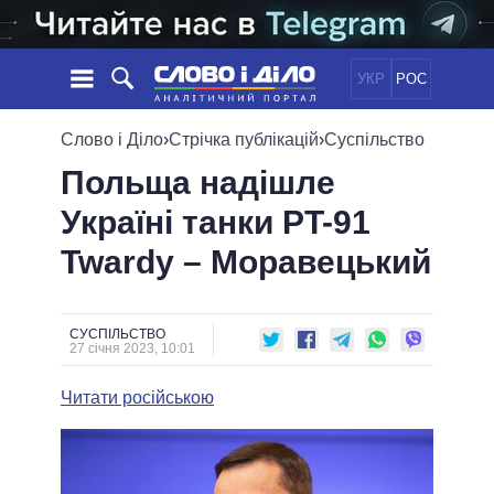
УКР
РОС
НОВИНИ
Слово і Діло
›
Стрічка публікацій
›
Суспільство
Польща надішле
ОБIЦЯНКИ
СТРІЧКА
ПОЛІТИКА
Україні танки PT-91
ПОДІЇ
ЕКОНОМІКА
ПОЛIТИКИ
Twardy – Моравецький
СТАТТІ
СУСПІЛЬСТВО
ІНФОГРАФІКА
ДУМКИ
СВІТ
УСІ ПОЛІТИКИ
ОГЛЯДИ
ПРЕЗИДЕНТ І ОФІС
ВІДЕО
СУСПІЛЬСТВО
ДАЙДЖЕСТИ
27 січня 2023, 10:01
ВЕРХОВНА РАДА
ПІДТРИМАТИ
КАБІНЕТ МІНІСТРІВ
Читати російською
ГОЛОВИ ОБЛАДМІНІСТРАЦІЙ
ПОРІВНЯННЯ ПОЛІТИКІВ
МЕРИ МІСТ
ВСІ ПЕРСОНИ