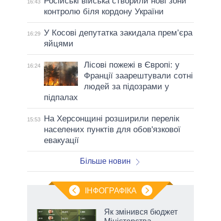
Російські війська створили нові зони
16:43
контролю біля кордону України
У Косові депутатка закидала прем’єра
16:29
яйцями
Лісові пожежі в Європі: у
16:24
Франції заарештували сотні
людей за підозрами у
підпалах
На Херсонщині розширили перелік
15:53
населених пунктів для обов'язкової
евакуації
Більше новин
ІНФОГРАФІКА
Як змінився бюджет