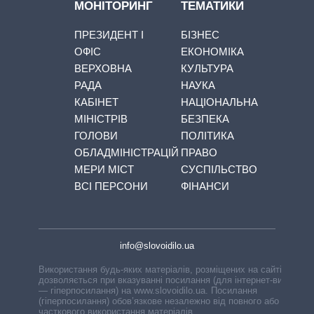
МОНІТОРИНГ
ТЕМАТИКИ
ПРЕЗИДЕНТ І
БІЗНЕС
ОФІС
ЕКОНОМІКА
ВЕРХОВНА
КУЛЬТУРА
РАДА
НАУКА
КАБІНЕТ
НАЦІОНАЛЬНА
МІНІСТРІВ
БЕЗПЕКА
ГОЛОВИ
ПОЛІТИКА
ОБЛАДМІНІСТРАЦІЙ
ПРАВО
МЕРИ МІСТ
СУСПІЛЬСТВО
ВСІ ПЕРСОНИ
ФІНАНСИ
info@slovoidilo.ua
Використання будь-яких матеріалів, розміщених на сайті,
дозволяється при вказуванні посилання (для інтернет-видань
— гіперпосилання) на www.slovoidilo.ua. Посилання
(гіперпосилання) обов’язкове незалежно від повного або
часткового використання матеріалів.