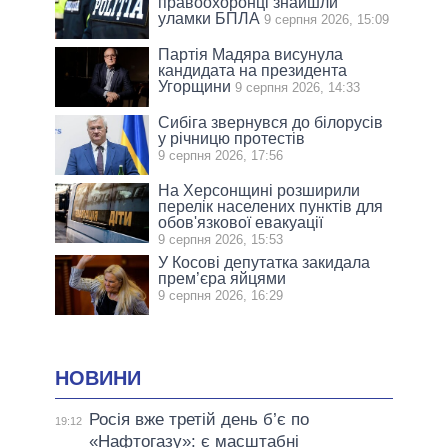
правоохоронці знайшли
уламки БПЛА
9 серпня 2026, 15:09
Партія Мадяра висунула
кандидата на президента
Угорщини
9 серпня 2026, 14:33
Сибіга звернувся до білорусів
у річницю протестів
9 серпня 2026, 17:56
На Херсонщині розширили
перелік населених пунктів для
обов'язкової евакуації
9 серпня 2026, 15:53
У Косові депутатка закидала
прем’єра яйцями
9 серпня 2026, 16:29
НОВИНИ
Росія вже третій день б’є по
19:12
«Нафтогазу»: є масштабні