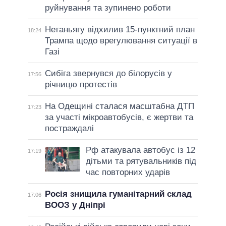
руйнування та зупинено роботи
Нетаньягу відхилив 15-пунктний план
18:24
Трампа щодо врегулювання ситуації в
Газі
Сибіга звернувся до білорусів у
17:56
річницю протестів
На Одещині сталася масштабна ДТП
17:23
за участі мікроавтобусів, є жертви та
постраждалі
Рф атакувала автобус із 12
17:19
дітьми та рятувальників під
час повторних ударів
Росія знищила гуманітарний склад
17:06
ВООЗ у Дніпрі