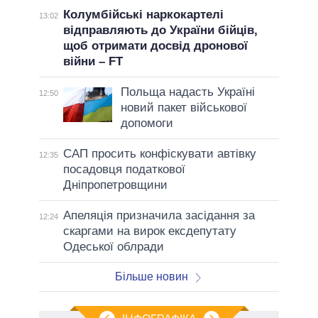
Колумбійські наркокартелі
13:02
відправляють до України бійців,
щоб отримати досвід дронової
війни – FT
Польща надасть Україні
12:50
новий пакет військової
допомоги
САП просить конфіскувати автівку
12:35
посадовця податкової
Дніпропетровщини
Апеляція призначила засідання за
12:24
скаргами на вирок ексдепутату
Одеської облради
Більше новин