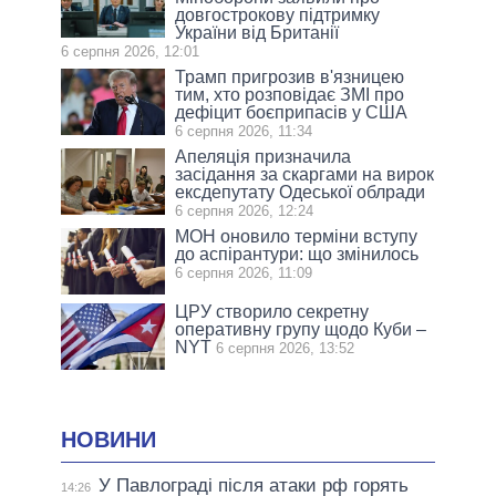
довгострокову підтримку
України від Британії
6 серпня 2026, 12:01
Трамп пригрозив в'язницею
тим, хто розповідає ЗМІ про
дефіцит боєприпасів у США
6 серпня 2026, 11:34
Апеляція призначила
засідання за скаргами на вирок
ексдепутату Одеської облради
6 серпня 2026, 12:24
МОН оновило терміни вступу
до аспірантури: що змінилось
6 серпня 2026, 11:09
ЦРУ створило секретну
оперативну групу щодо Куби –
NYT
6 серпня 2026, 13:52
НОВИНИ
У Павлограді після атаки рф горять
14:26