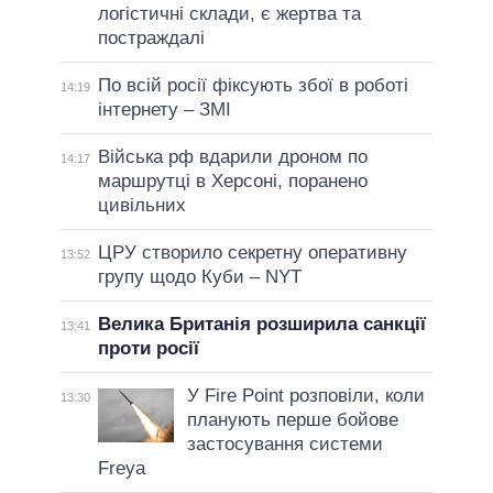
логістичні склади, є жертва та
постраждалі
По всій росії фіксують збої в роботі
14:19
інтернету – ЗМІ
Війська рф вдарили дроном по
14:17
маршрутці в Херсоні, поранено
цивільних
ЦРУ створило секретну оперативну
13:52
групу щодо Куби – NYT
Велика Британія розширила санкції
13:41
проти росії
У Fire Point розповіли, коли
13:30
планують перше бойове
застосування системи
Freya