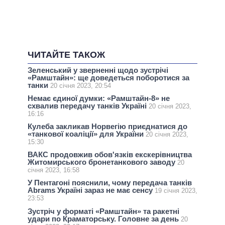
ЧИТАЙТЕ ТАКОЖ
Зеленський у зверненні щодо зустрічі
«Рамштайн»: ще доведеться поборотися за
танки
20 січня 2023, 20:54
Немає єдиної думки: «Рамштайн-8» не
схвалив передачу танків Україні
20 січня 2023,
16:16
Кулеба закликав Норвегію приєднатися до
«танкової коаліції» для України
20 січня 2023,
15:30
ВАКС продовжив обов'язків екскерівництва
Житомирського бронетанкового заводу
20
січня 2023, 16:58
У Пентагоні пояснили, чому передача танків
Abrams Україні зараз не має сенсу
19 січня 2023,
23:53
Зустріч у форматі «Рамштайн» та ракетні
удари по Краматорську. Головне за день
20