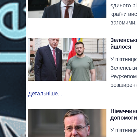
єдиного рі
країни ви
вагомими
Зеленськ
йшлося
У п'ятниц
Зеленськи
Реджепом 
розширенн
Детальніше...
Німеччина
допомоги
У п'ятниц