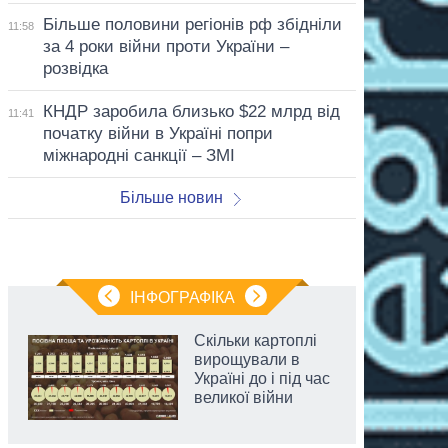
Більше половини регіонів рф збідніли
11:58
за 4 роки війни проти України –
розвідка
КНДР заробила близько $22 млрд від
11:41
початку війни в Україні попри
міжнародні санкції – ЗМІ
Більше новин
ІНФОГРАФІКА
Скільки картоплі
вирощували в
Україні до і під час
великої війни