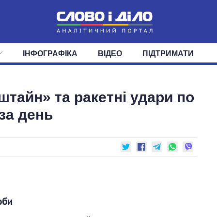
ІНФОГРАФІКА
ВІДЕО
ПІДТРИМАТИ
ІС
СТРІЧКА
ВЕРХОВНА РАДА
ПОДІЇ
СТАТТІ
КАБІНЕТ МІНІСТРІВ
ДУМКИ
ОГЛЯДИ
ГОЛОВИ ОБЛАДМІНІСТРА
ДАЙДЖЕСТИ
штайн» та ракетні удари по
ПОЛІТИКА
ДЕПУТАТИ
ЕКОНОМІКА
КОМІТЕТИ
СУСПІЛЬСТВО
ФРАКЦІЇ
ОКРУГИ
СВІТ
за день
оби