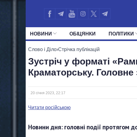
НОВИНИ
ОБIЦЯНКИ
ПОЛIТИКИ
УСІ ПОЛІТИКИ
ПРЕЗИДЕНТ І ОФ
Слово і Діло
›
Стрічка публікацій
Зустріч у форматі «Рам
Краматорську. Головне 
20 січня 2023, 22:17
Читати російською
Новини дня: головні події протягом д