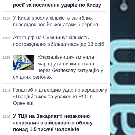
росії за посилення ударів по Києву
У Києві зросла кількість загиблих
13:33
внаслідок російської атаки 5 серпня
Атака рф на Сумщину: кількість
13:22
постраждалих збільшилась до 13 осіб
«Укрзалізниця» змінила
12:58
маршрути низки потягів
через безпекову ситуацію у
східних регіонах
Генштаб підтвердив удар по аеродрому
12:49
«Гвардійське» та ураження РЛС в
Оленівці
У ТЦК на Закарпатті незаконно
12:07
«списали» з військового обліку
понад 1,5 тисячі чоловіків