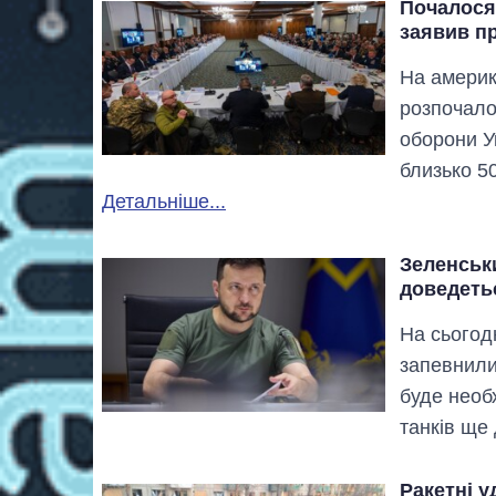
Почалося
заявив п
На америк
розпочало
оборони У
близько 50
Детальніше...
Зеленськи
доведеть
На сьогод
запевнили,
буде необ
танків ще
Ракетні у