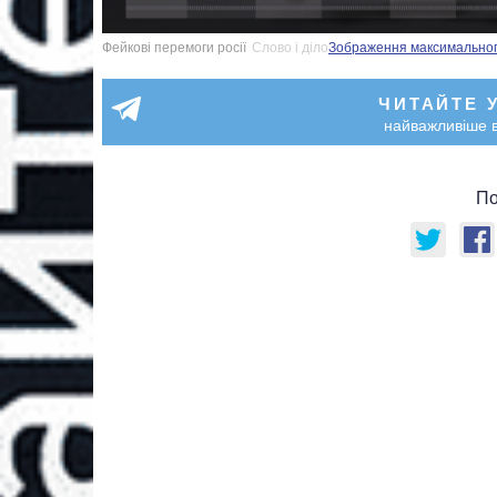
Фейкові перемоги росії
Слово і діло
Зображення максимального 
ЧИТАЙТЕ 
найважливіше в
По