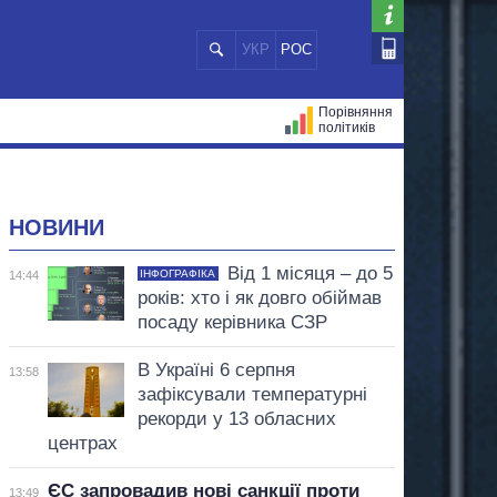
УКР
РОС
Порівняння
політиків
ЦІЙ
МЕРИ МІСТ
ВСІ ПЕРСОНИ
НОВИНИ
Від 1 місяця – до 5
ІНФОГРАФІКА
14:44
років: хто і як довго обіймав
посаду керівника СЗР
В Україні 6 серпня
13:58
зафіксували температурні
рекорди у 13 обласних
центрах
ЄС запровадив нові санкції проти
13:49