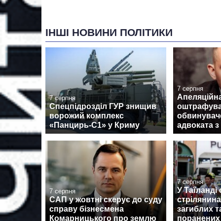
ІНШІ НОВИНИ ПОЛІТИКИ
7 серпня
Апеляційн
7 серпня
Спецпідрозділ ГУР знищив
оштрафув
ворожий комплекс
обвинувач
«Панцирь-С1» у Криму
адвоката з
7 серпня
У Таїланді
7 серпня
САП у жовтні скерує до суду
стрілянина
справу бізнесмена
загиблих 
Комарницького про землю
поранених