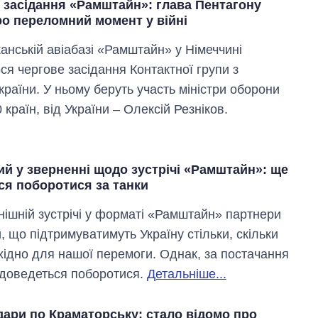
 засідання «Рамштайн»: глава Пентагону
ро переломний момент у війні
анській авіабазі «Рамштайн» у Німеччині
ся чергове засідання Контактної групи з
країни. У ньому беруть участь міністри оборони
 країн, від України – Олексій Резніков.
й у зверненні щодо зустрічі «Рамштайн»: ще
ся поборотися за танки
нішній зустрічі у форматі «Рамштайн» партнери
 що підтримуватимуть Україну стільки, скільки
хідно для нашої перемоги. Однак, за постачання
 доведеться поборотися.
Детальніше...
дари по Краматорську: стало відомо про