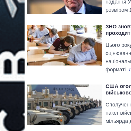
надання У
розміром 
ЗНО знову
проходит
Цього рок
оцінюванн
національ
форматі.
США огол
військово
Сполучені
пакет війс
мільярда 