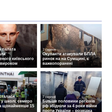
а палата
7 серпня
ала
Окупанти атакували БПЛА
еного київського
ринок на на Сумщині, є
 вироком
важкопоранені
 сталася
7 серпня
 у школі, семеро
Більше половини регіонів
та щонайменше 15
рф збідніли за 4 роки війни
проти України – розвідка