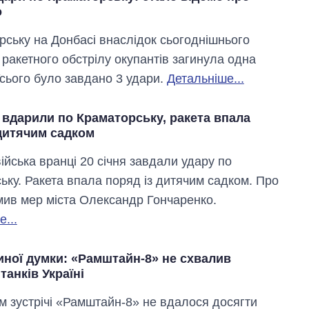
о
рську на Донбасі внаслідок сьогоднішнього
 ракетного обстрілу окупантів загинула одна
сього було завдано 3 удари.
Детальніше...
 вдарили по Краматорську, ракета впала
 дитячим садком
війська вранці 20 січня завдали удару по
ьку. Ракета впала поряд із дитячим садком. Про
мив мер міста Олександр Гончаренко.
...
Економіка ШІ-
гігантів: скільки
иної думки: «Рамштайн-8» не схвалив
коштують і
танків Україні
заробляють
OpenAI та
Anthropic
м зустрічі «Рамштайн-8» не вдалося досягти