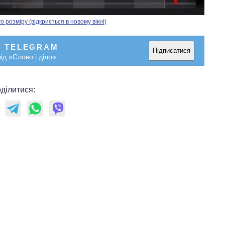
розміру (відкриється в новому вікні)
У TELEGRAM
Підписатися
ід «Слово і діло»
ділитися: