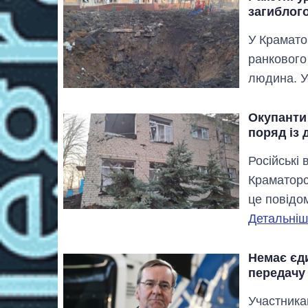
загиблог
У Крамато
ранкового
людина. У
Окупанти
поряд із
Російські 
Краматорс
це повідо
Детальніше
Немає єд
передачу 
Участника