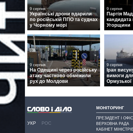
9 серпня
9 серпня
Українські дрони вдарили
Партія Ма
по російській ППО та суднах
кандидата 
у Чорному морі
Угорщини
9 серпня
9 серпня
На Одещині через російську
Іран висун
атаку частково обмежили
вимоги для
рух до Молдови
Ормузької
МОНІТОРИНГ
ПРЕЗИДЕНТ І ОФІС
УКР
РОС
ВЕРХОВНА РАДА
КАБІНЕТ МІНІСТРІ