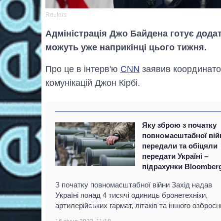
Reuters
Адміністрація Джо Байдена готує дода
можуть уже наприкінці цього тижня.
Про це в інтерв'ю
CNN
заявив координатор
комунікацій Джон Кірбі.
Яку зброю з початку
повномасштабної вій
передали та обіцяли
передати Україні –
підрахунки Bloomber
З початку повномасштабної війни Захід надав
Україні понад 4 тисячі одиниць бронетехніки,
артилерійських гармат, літаків та іншого озброєн