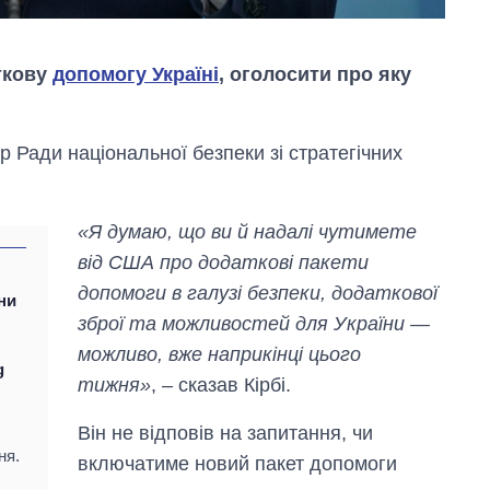
ткову
допомогу Україні
, оголосити про яку
 Ради національної безпеки зі стратегічних
Як за 10 років
«Я думаю, що ви й надалі чутимете
змінилася кількість
вступників на
від США про додаткові пакети
бакалаврат,
допомоги в галузі безпеки, додаткової
магістратуру та
ни
аспірантуру
зброї та можливостей для України —
можливо, вже наприкінці цього
g
тижня»
, – сказав Кірбі.
Він не відповів на запитання, чи
ня.
включатиме новий пакет допомоги