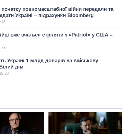
 початку повномасштабної війни передали та
едати Україні – підрахунки Bloomberg
:18
ійці вже вчаться стріляти з «Patriot» у США –
1:58
ь Україні 1 млрд доларів на військову
Білий дім
19:28