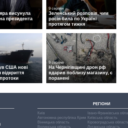
9 серпня
дяра висунула
Зеленський розповів, чим
на президента
росія била по Україні
протягом тижня
9 серпня
ув США нові
На Чернігівщині дрон рф
 відкриття
вдарив поблизу магазину, є
 протоки
поранені
РЕГІОНИ
Київ
Івано-Франківська обл
Автономна республіка Крим
Київська область
Вінницька область
Кіровоградська област
В
Волинська область
Луганська область