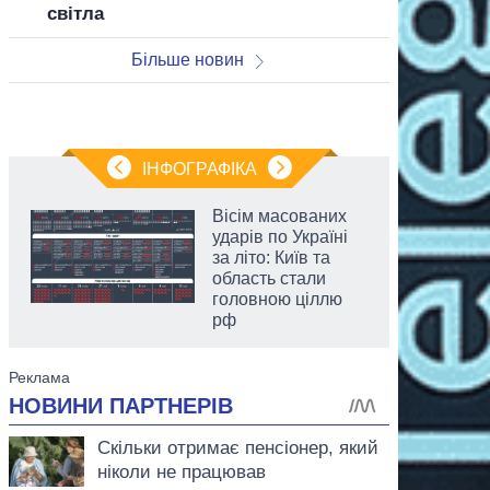
світла
Більше новин
ІНФОГРАФІКА
Вісім масованих
ударів по Україні
за літо: Київ та
область стали
головною ціллю
рф