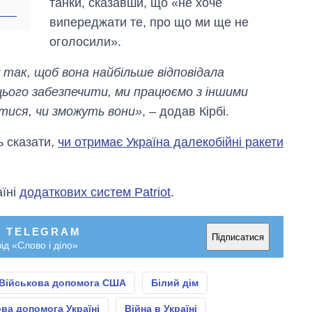
танки, сказавши, що «не хоче
випереджати те, про що ми ще не
оголосили».
так, щоб вона найбільше відповідала
цього забезпечити, ми працюємо з іншими
тися, чи зможуть вони»
, – додав Кірбі.
ь сказати,
чи отримає Україна далекобійні ракети
їні
додаткових систем Patriot
.
У TELEGRAM
Підписатися
ід «Слово і діло»
Військова допомога США
Білий дім
ва допомога Україні
Війна в Україні