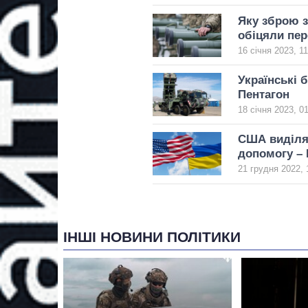
Яку зброю з
обіцяли пер
16 січня 2023, 11
Українські б
Пентагон
18 січня 2023, 0
США виділят
допомогу – 
21 грудня 2022, 
ІНШІ НОВИНИ ПОЛІТИКИ