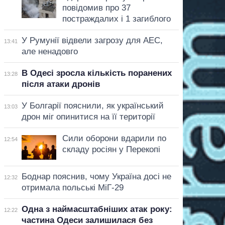
повідомив про 37
постраждалих і 1 загиблого
У Румунії відвели загрозу для АЕС,
13:41
але ненадовго
В Одесі зросла кількість поранених
13:28
після атаки дронів
У Болгарії пояснили, як український
13:03
дрон міг опинитися на її території
Сили оборони вдарили по
12:54
складу росіян у Перекопі
Боднар пояснив, чому Україна досі не
12:32
отримала польські МіГ-29
Одна з наймасштабніших атак року:
12:22
частина Одеси залишилася без