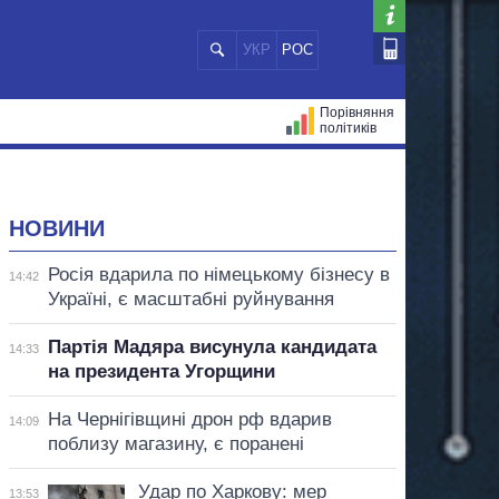
УКР
РОС
Порівняння
політиків
ЦІЙ
МЕРИ МІСТ
ВСІ ПЕРСОНИ
НОВИНИ
Росія вдарила по німецькому бізнесу в
14:42
Україні, є масштабні руйнування
Партія Мадяра висунула кандидата
14:33
на президента Угорщини
На Чернігівщині дрон рф вдарив
14:09
поблизу магазину, є поранені
Удар по Харкову: мер
13:53