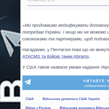
16 січня 2023, 11:18
«Ми продовжимо модифікувати допомогу 
потребам України. І якщо ми не можемо 
союзниками та партнерами, щоб подиви
Нагадаємо, у Пентагоні поки що не можут
ATACMS та бойові танки Abrams
.
У США також назвали умови надання Укра
ЧИТАЙТЕ 
найважливіше в
США
Військова домопога США Україні
Війна з Росією
Військова допомога Військо