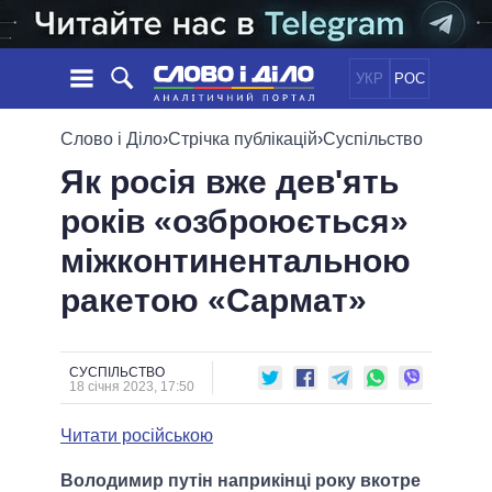
УКР
РОС
НОВИНИ
Слово і Діло
›
Стрічка публікацій
›
Суспільство
Як росія вже дев'ять
ОБIЦЯНКИ
СТРІЧКА
ПОЛІТИКА
років «озброюється»
ПОДІЇ
ЕКОНОМІКА
ПОЛIТИКИ
міжконтинентальною
СТАТТІ
СУСПІЛЬСТВО
ІНФОГРАФІКА
ДУМКИ
СВІТ
УСІ ПОЛІТИКИ
ракетою «Сармат»
ОГЛЯДИ
ПРЕЗИДЕНТ І ОФІС
ВІДЕО
ДАЙДЖЕСТИ
ВЕРХОВНА РАДА
СУСПІЛЬСТВО
ПІДТРИМАТИ
КАБІНЕТ МІНІСТРІВ
18 січня 2023, 17:50
ГОЛОВИ ОБЛАДМІНІСТРАЦІЙ
ПОРІВНЯННЯ ПОЛІТИКІВ
Читати російською
МЕРИ МІСТ
ВСІ ПЕРСОНИ
Володимир путін наприкінці року вкотре