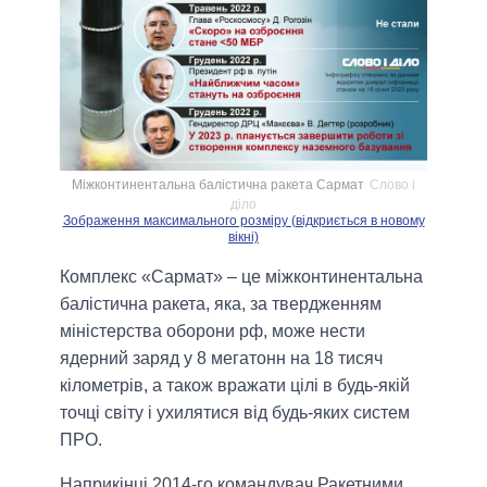
Міжконтинентальна балістична ракета Сармат
Слово і
діло
Зображення максимального розміру (відкриється в новому
вікні)
Комплекс «Сармат» – це міжконтинентальна
балістична ракета, яка, за твердженням
міністерства оборони рф, може нести
ядерний заряд у 8 мегатонн на 18 тисяч
кілометрів, а також вражати цілі в будь-якій
точці світу і ухилятися від будь-яких систем
ПРО.
Наприкінці 2014-го командувач Ракетними