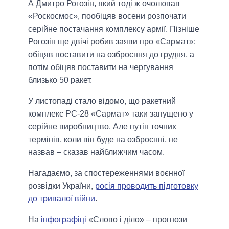
А Дмитро Рогозін, який тоді ж очолював
«Роскосмос», пообіцяв восени розпочати
серійне постачання комплексу армії. Пізніше
Рогозін ще двічі робив заяви про «Сармат»:
обіцяв поставити на озброєння до грудня, а
потім обіцяв поставити на чергування
близько 50 ракет.
У листопаді стало відомо, що ракетний
комплекс РС-28 «Сармат» таки запущено у
серійне виробництво. Але путін точних
термінів, коли він буде на озброєнні, не
назвав – сказав найближчим часом.
Нагадаємо, за спостереженнями воєнної
розвідки України,
росія проводить підготовку
до тривалої війни
.
На
інфографіці
«Слово і діло» – прогнози