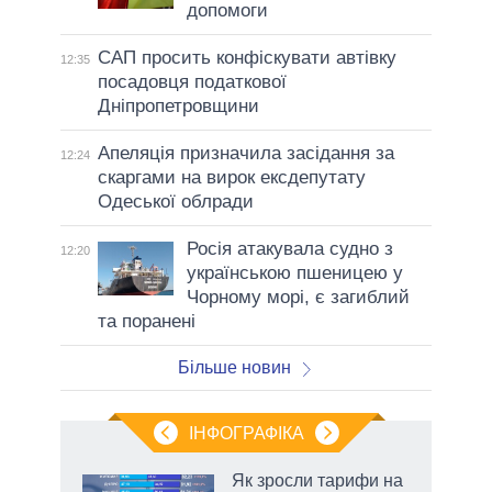
допомоги
САП просить конфіскувати автівку
12:35
посадовця податкової
Дніпропетровщини
Апеляція призначила засідання за
12:24
скаргами на вирок ексдепутату
Одеської облради
Росія атакувала судно з
12:20
українською пшеницею у
Чорному морі, є загиблий
та поранені
Більше новин
ІНФОГРАФІКА
Як зросли тарифи на