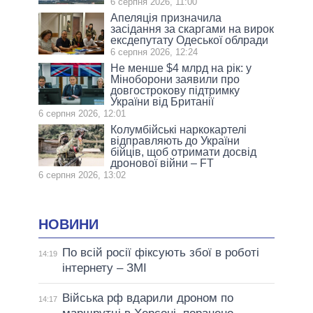
6 серпня 2026, 11:00
Апеляція призначила
засідання за скаргами на вирок
ексдепутату Одеської облради
6 серпня 2026, 12:24
Не менше $4 млрд на рік: у
Міноборони заявили про
довгострокову підтримку
України від Британії
6 серпня 2026, 12:01
Колумбійські наркокартелі
відправляють до України
бійців, щоб отримати досвід
дронової війни – FT
6 серпня 2026, 13:02
НОВИНИ
По всій росії фіксують збої в роботі
14:19
інтернету – ЗМІ
Війська рф вдарили дроном по
14:17