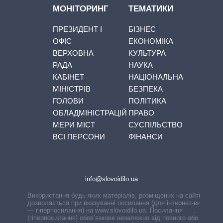
МОНІТОРИНГ
ТЕМАТИКИ
ПРЕЗИДЕНТ І
БІЗНЕС
ОФІС
ЕКОНОМІКА
ВЕРХОВНА
КУЛЬТУРА
РАДА
НАУКА
КАБІНЕТ
НАЦІОНАЛЬНА
МІНІСТРІВ
БЕЗПЕКА
ГОЛОВИ
ПОЛІТИКА
ОБЛАДМІНІСТРАЦІЙ
ПРАВО
МЕРИ МІСТ
СУСПІЛЬСТВО
ВСІ ПЕРСОНИ
ФІНАНСИ
info@slovoidilo.ua
Використання будь-яких матеріалів, розміщених на сайті,
дозволяється при вказуванні посилання (для інтернет-видань
— гіперпосилання) на www.slovoidilo.ua. Посилання
(гіперпосилання) обов’язкове незалежно від повного або