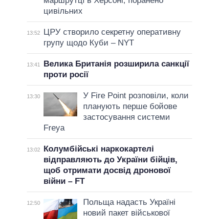
маршрутці в Херсоні, поранено
цивільних
ЦРУ створило секретну оперативну
13:52
групу щодо Куби – NYT
Велика Британія розширила санкції
13:41
проти росії
У Fire Point розповіли, коли
13:30
планують перше бойове
застосування системи
Freya
Колумбійські наркокартелі
13:02
відправляють до України бійців,
щоб отримати досвід дронової
війни – FT
Польща надасть Україні
12:50
новий пакет військової