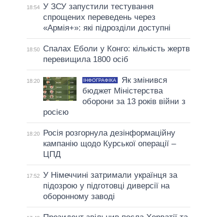
У ЗСУ запустили тестування
18:54
спрощених переведень через
«Армія+»: які підрозділи доступні
Спалах Еболи у Конго: кількість жертв
18:50
перевищила 1800 осіб
Як змінився
ІНФОГРАФІКА
18:20
бюджет Міністерства
оборони за 13 років війни з
росією
Росія розгорнула дезінформаційну
18:20
кампанію щодо Курської операції –
ЦПД
У Німеччині затримали українця за
17:52
підозрою у підготовці диверсії на
оборонному заводі