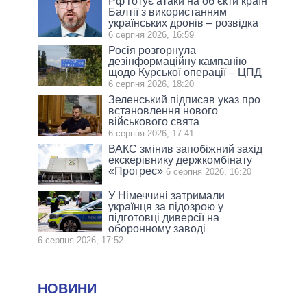
Рф готує атаки на об’єкти країн
Балтії з використанням
українських дронів – розвідка
6 серпня 2026, 16:59
Росія розгорнула
дезінформаційну кампанію
щодо Курської операції – ЦПД
6 серпня 2026, 18:20
Зеленський підписав указ про
встановлення нового
військового свята
6 серпня 2026, 17:41
ВАКС змінив запобіжний захід
екскерівнику держкомбінату
«Прогрес»
6 серпня 2026, 16:20
У Німеччині затримали
українця за підозрою у
підготовці диверсії на
оборонному заводі
6 серпня 2026, 17:52
НОВИНИ