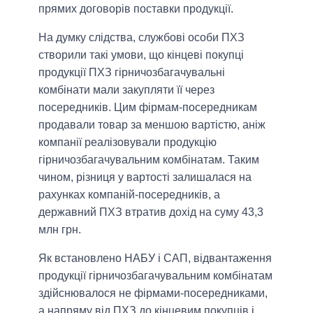
прямих договорів поставки продукції.
На думку слідства, службові особи ПХЗ
створили такі умови, що кінцеві покупці
продукції ПХЗ гірничозбагачувальні
комбінати мали закупляти її через
посередників. Цим фірмам-посередникам
продавали товар за меншою вартістю, аніж
компанії реалізовували продукцію
гірничозбагачувальним комбінатам. Таким
чином, різниця у вартості залишалася на
рахунках компаній-посередників, а
державний ПХЗ втратив дохід на суму 43,3
млн грн.
Як встановлено НАБУ і САП, відвантаження
продукції гірничозбагачувальним комбінатам
здійснювалося не фірмами-посередниками,
а напряму від ПХЗ до кінцевим покупців і