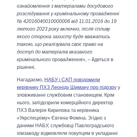
ознайомлення з матеріалами досудового
розслідування у кримінальному провадженні
№ 42016040010000006 від 11.01.2016 до 19
лютого 2023 року включно, після спливу
якого сторона захисту буде вважатись
такою, що реалізувала своє право на
доступ до матеріалів вказаного
кримінального провадження»
, – йдеться в
рішенні.
Нагадаємо,
НАБУ і САП повідомили
керівнику ПХЗ Леоніду Шиману про підозру
у
зловживанні службовим становищем. Крім
нього, запідозрили комерційного директор
ПХЗ Валерія Кирилова та керівника
«Укрспецхіму» Євгена Фоміна. Згідно з
даними НАБУ, службовці Павлоградського
хімзаводу відмовляли покупцям в укладанні