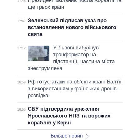
Президент звільнив посла Хорватії та
17:43
ще трьох країн
Зеленський підписав указ про
17:41
встановлення нового військового
свята
У Львові вибухнув
17:12
транформатор на
підстанції, частина міста
знеструмлена
Рф готує атаки на об’єкти країн Балтії
16:59
з використанням українських дронів –
розвідка
СБУ підтвердила ураження
16:55
Ярославського НПЗ та ворожих
кораблів у Керчі
Більше новин