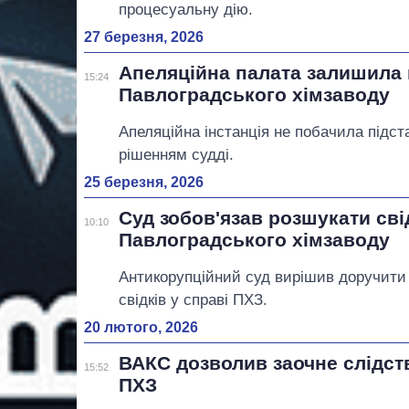
процесуальну дію.
27 березня, 2026
Апеляційна палата залишила 
15:24
Павлоградського хімзаводу
Апеляційна інстанція не побачила підст
рішенням судді.
25 березня, 2026
Суд зобов'язав розшукати сві
10:10
Павлоградського хімзаводу
Антикорупційний суд вирішив доручити о
свідків у справі ПХЗ.
20 лютого, 2026
ВАКС дозволив заочне слідст
15:52
ПХЗ