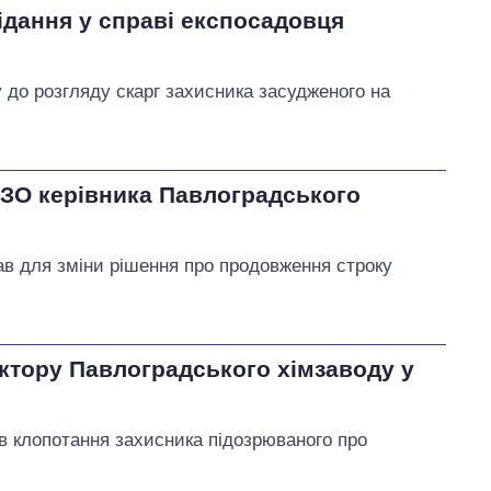
ідання у справі експосадовця
у до розгляду скарг захисника засудженого на
ІЗО керівника Павлоградського
ав для зміни рішення про продовження строку
ктору Павлоградського хімзаводу у
в клопотання захисника підозрюваного про