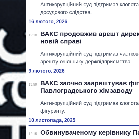
Антикорупційний суд підтримав клопота
досудового слідства.
16 лютого, 2026
ВАКС продовжив арешт дирек
12:10
новій справі
Антикорупційний суд підтримав частко
арешту очільнику держпідприємства.
9 лютого, 2026
ВАКС заочно заарештував фіг
13:59
Павлоградського хімзаводу
Антикорупційний суд підтримав клопота
фігуранту.
10 листопада, 2025
Обвинуваченому керівнику П
12:15