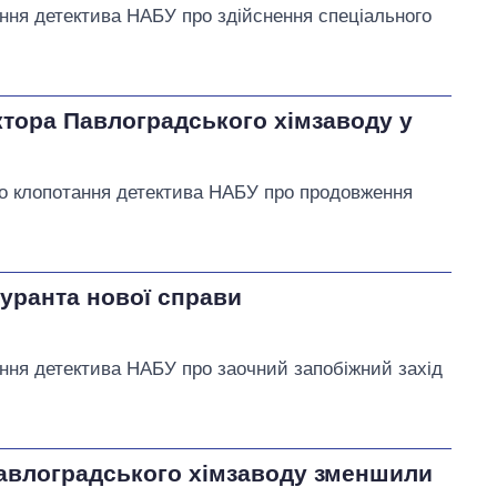
ння детектива НАБУ про здійснення спеціального
тора Павлоградського хімзаводу у
во клопотання детектива НАБУ про продовження
уранта нової справи
ння детектива НАБУ про заочний запобіжний захід
авлоградського хімзаводу зменшили