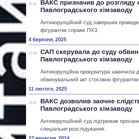
ВАКС призначив до розгляду 
11:16
Павлоградського хімзаводу
Антикорупційний суд завершив проведен
фігурантки справи ПХЗ.
4 березня, 2025
САП скерувала до суду обвин
15:28
Павлоградського хімзаводу
Антикорупційна прокуратура закінчила д
обвинувальний акт стосовно фігурантки
11 лютого, 2025
ВАКС дозволив заочне слідст
12:01
Павлоградського хімзаводу
Антикорупційний суд підтримав прохан
спеціальне розслідування.
27 вересня, 2024