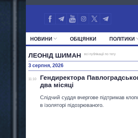
3632
НОВИНИ
ОБIЦЯНКИ
ПОЛIТИКИ
УСІ ПОЛІТИКИ
ПРЕЗИДЕНТ І ОФ
ЛЕОНІД ШИМАН
всі публікації по тегу
3 серпня, 2026
Гендиректора Павлоградськог
11:10
два місяці
Слідчий суддя вчергове підтримав кло
в ізоляторі підозрюваного.