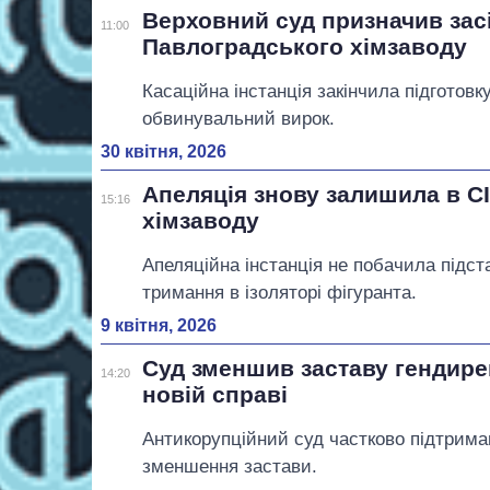
Верховний суд призначив зас
11:00
Павлоградського хімзаводу
Касаційна інстанція закінчила підготовк
обвинувальний вирок.
30 квітня, 2026
Апеляція знову залишила в С
15:16
хімзаводу
Апеляційна інстанція не побачила підст
тримання в ізоляторі фігуранта.
9 квітня, 2026
Суд зменшив заставу гендире
14:20
новій справі
Антикорупційний суд частково підтрима
зменшення застави.