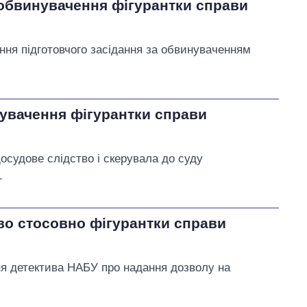
обвинувачення фігурантки справи
ня підготовчого засідання за обвинуваченням
увачення фігурантки справи
осудове слідство і скерувала до суду
.
во стосовно фігурантки справи
ня детектива НАБУ про надання дозволу на