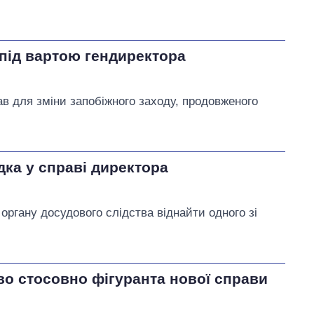
під вартою гендиректора
ав для зміни запобіжного заходу, продовженого
дка у справі директора
ргану досудового слідства віднайти одного зі
во стосовно фігуранта нової справи