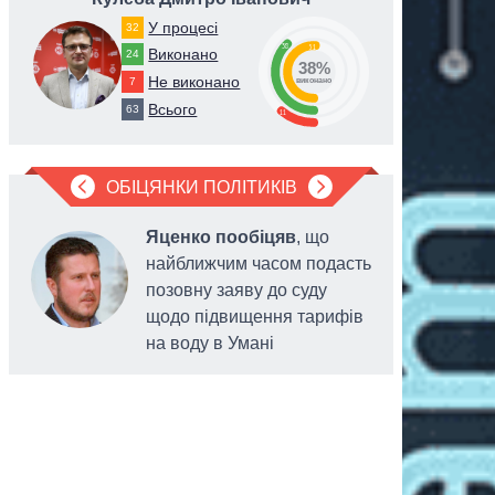
У процесі
32
38
51
Виконано
24
38%
Не виконано
7
виконано
Всього
63
11
ОБІЦЯНКИ ПОЛІТИКІВ
Яценко пообіцяв
, що
найближчим часом подасть
позовну заяву до суду
щодо підвищення тарифів
на воду в Умані