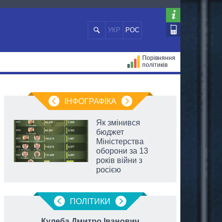
УКР
РОС
Порівняння
політиків
ЦІЙ
МЕРИ МІСТ
ВСІ ПЕРСОНИ
ІНФОГРАФІКА
Як змінився
бюджет
Міністерства
оборони за 13
років війни з
росією
ПОЛIТИКИ
Кулеба Дмитро Іванович
Ра