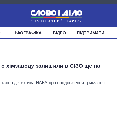
ІНФОГРАФІКА
ВІДЕО
ПІДТРИМАТИ
ІС
СТРІЧКА
ВЕРХОВНА РАДА
ПОДІЇ
СТАТТІ
КАБІНЕТ МІНІСТРІВ
ДУМКИ
ОГЛЯДИ
ГОЛОВИ ОБЛАДМІНІСТРА
ДАЙДЖЕСТИ
ПОЛІТИКА
ДЕПУТАТИ
ЕКОНОМІКА
КОМІТЕТИ
СУСПІЛЬСТВО
ФРАКЦІЇ
ОКРУГИ
СВІТ
Скільки картоплі
о хімзаводу залишили в СІЗО ще на
вирощували в
Україні до і під час
великої війни
потання детектива НАБУ про продовження тримання
Кернес Геннадій Адольфович