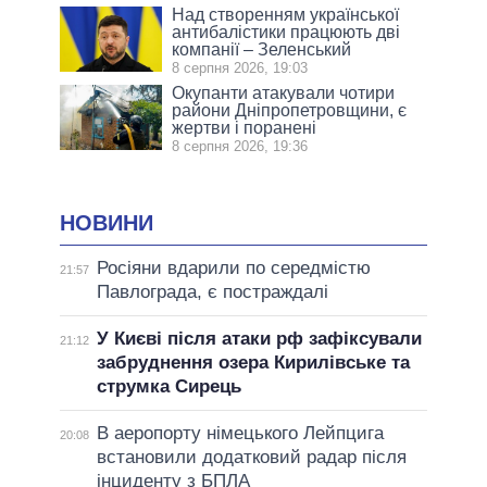
Над створенням української
антибалістики працюють дві
компанії – Зеленський
8 серпня 2026, 19:03
Окупанти атакували чотири
райони Дніпропетровщини, є
жертви і поранені
8 серпня 2026, 19:36
НОВИНИ
Росіяни вдарили по середмістю
21:57
Павлограда, є постраждалі
У Києві після атаки рф зафіксували
21:12
забруднення озера Кирилівське та
струмка Сирець
В аеропорту німецького Лейпцига
20:08
встановили додатковий радар після
інциденту з БПЛА