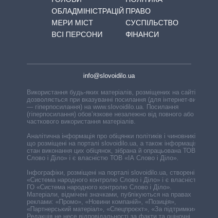
ОБЛАДМІНІСТРАЦІЙ
ПРАВО
МЕРИ МІСТ
СУСПІЛЬСТВО
ВСІ ПЕРСОНИ
ФІНАНСИ
info@slovoidilo.ua
Використання будь-яких матеріалів, розміщених на сайті,
дозволяється при вказуванні посилання (для інтернет-видань
— гіперпосилання) на www.slovoidilo.ua. Посилання
(гіперпосилання) обов’язкове незалежно від повного або
часткового використання матеріалів.
Аналітична інформація про обіцянки політиків і чиновників,
що розміщені на порталі slovoidilo.ua, а також інформація про
стан виконання цих обіцянок, зібрана й опрацьована ТОВ «ІА
Слово і Діло» і є власністю ТОВ «ІА Слово і Діло».
Інфографіки, розміщені на порталі slovoidilo.ua, створені ГО
«Система народного контролю Слово і Діло» і є власністю
ГО «Система народного контролю Слово і Діло».
Матеріали, відмічені значками, публікуються на правах
реклами: «Промо», «Новини компаній», «Позиція»,
«Партнерський матеріал», «Спецпроєкт», «За підтримки».
Редакція не несе відповідальності за факти та оціночні