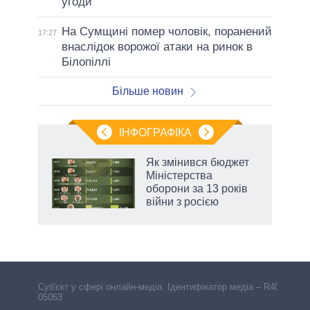
угоди
На Сумщині помер чоловік, поранений
17:27
внаслідок ворожої атаки на ринок в
Білопіллі
Більше новин
ІНФОГРАФІКА
Як змінився бюджет
ть
Міністерства
оборони за 13 років
війни з росією
Cуб'єкт у сфері онлайн-медіа. Ідентифікатор медіа – R40-
05063