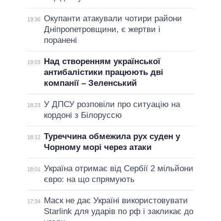
Окупанти атакували чотири райони
19:36
Дніпропетровщини, є жертви і
поранені
Над створенням української
19:03
антибалістики працюють дві
компанії – Зеленський
У ДПСУ розповіли про ситуацію на
18:23
кордоні з Білоруссю
Туреччина обмежила рух суден у
18:12
Чорному морі через атаки
Україна отримає від Сербії 2 мільйони
18:01
євро: на що спрямують
Маск не дає Україні використовувати
17:34
Starlink для ударів по рф і закликає до