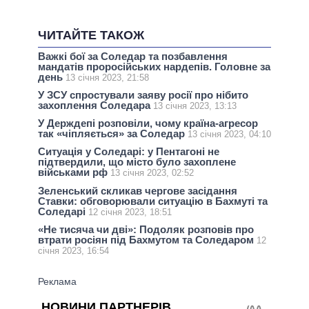
ЧИТАЙТЕ ТАКОЖ
Важкі бої за Соледар та позбавлення
мандатів проросійських нардепів. Головне за
день
13 січня 2023, 21:58
У ЗСУ спростували заяву росії про нібито
захоплення Соледара
13 січня 2023, 13:13
У Держдепі розповіли, чому країна-агресор
так «чіпляється» за Соледар
13 січня 2023, 04:10
Ситуація у Соледарі: у Пентагоні не
підтвердили, що місто було захоплене
військами рф
13 січня 2023, 02:52
Зеленський скликав чергове засідання
Ставки: обговорювали ситуацію в Бахмуті та
Соледарі
12 січня 2023, 18:51
«Не тисяча чи дві»: Подоляк розповів про
втрати росіян під Бахмутом та Соледаром
12
січня 2023, 16:54