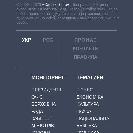
© 2009—2026
«Слово і Діло»
.
Всі права захищені і
охороняються законом. Адміністрація сайту залишає за
собою право не погоджуватися з інформацією, яка
публікується на сайті, власниками або авторами якої є треті
особи.
УКР
РОС
ПРО НАС
КОНТАКТИ
ПРАВИЛА
МОНІТОРИНГ
ТЕМАТИКИ
ПРЕЗИДЕНТ І
БІЗНЕС
ОФІС
ЕКОНОМІКА
ВЕРХОВНА
КУЛЬТУРА
РАДА
НАУКА
КАБІНЕТ
НАЦІОНАЛЬНА
МІНІСТРІВ
БЕЗПЕКА
ГОЛОВИ
ПОЛІТИКА