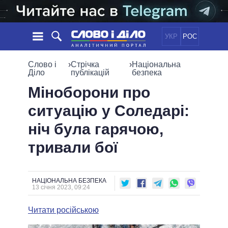
УКР
РОС
НОВИНИ
Слово і
›
Стрічка
›
Національна
Діло
публікацій
безпека
ОБIЦЯНКИ
СТРІЧКА
ПОЛІТИКА
Міноборони про
ПОДІЇ
ЕКОНОМІКА
ситуацію у Соледарі:
ПОЛIТИКИ
СТАТТІ
СУСПІЛЬСТВО
ніч була гарячою,
ІНФОГРАФІКА
ДУМКИ
СВІТ
УСІ ПОЛІТИКИ
тривали бої
ОГЛЯДИ
ПРЕЗИДЕНТ І ОФІС
ВІДЕО
ДАЙДЖЕСТИ
ВЕРХОВНА РАДА
ПІДТРИМАТИ
КАБІНЕТ МІНІСТРІВ
НАЦІОНАЛЬНА БЕЗПЕКА
13 січня 2023, 09:24
ГОЛОВИ ОБЛАДМІНІСТРАЦІЙ
ПОРІВНЯННЯ ПОЛІТИКІВ
МЕРИ МІСТ
Читати російською
ВСІ ПЕРСОНИ