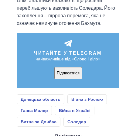
Втім, аналітики вважають, що росіяни
перебільшують важливість Соледара. Його
захоплення – піррова перемога, яка не
означає неминуче оточення Бахмута.
ЧИТАЙТЕ У TELEGRAM
найважливіше від «Слово і діло»
Підписатися
Донецька область
Війна з Росією
Ганна Маляр
Війна в Україні
Битва за Донбас
Соледар