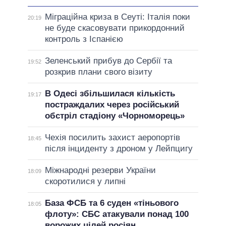
Міграційна криза в Сеуті: Італія поки
20:19
не буде скасовувати прикордонний
контроль з Іспанією
Зеленський прибув до Сербії та
19:52
розкрив плани свого візиту
В Одесі збільшилася кількість
19:17
постраждалих через російський
обстріл стадіону «Чорноморець»
Чехія посилить захист аеропортів
18:45
після інциденту з дроном у Лейпцигу
Міжнародні резерви України
18:09
скоротилися у липні
База ФСБ та 6 суден «тіньового
18:05
флоту»: СБС атакували понад 100
ворожих цілей росіян