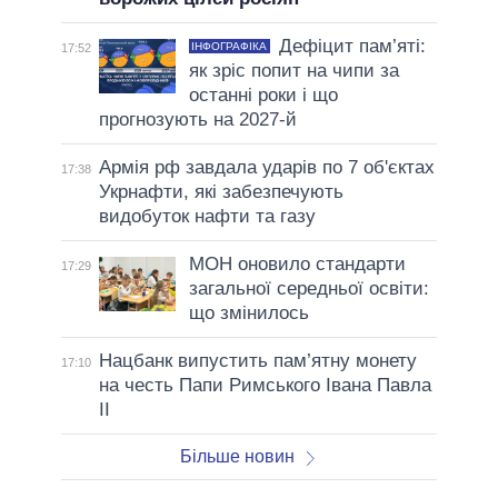
Дефіцит пам’яті:
ІНФОГРАФІКА
17:52
як зріс попит на чипи за
останні роки і що
прогнозують на 2027-й
Армія рф завдала ударів по 7 об'єктах
17:38
Укрнафти, які забезпечують
видобуток нафти та газу
МОН оновило стандарти
17:29
загальної середньої освіти:
що змінилось
Нацбанк випустить пам’ятну монету
17:10
на честь Папи Римського Івана Павла
II
Більше новин