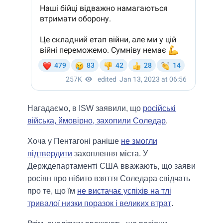
Нагадаємо, в ISW заявили, що
російські
війська, ймовірно, захопили Соледар
.
Хоча у Пентагоні раніше
не змогли
підтвердити
захоплення міста. У
Держдепартаменті США вважають, що заяви
росіян про нібито взяття Соледара свідчать
про те, що їм
не вистачає успіхів на тлі
тривалої низки поразок і великих втрат
.