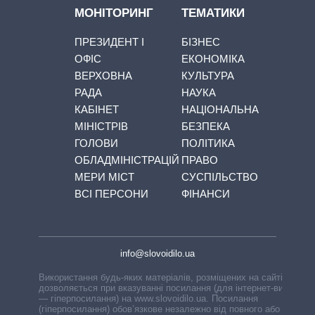
МОНІТОРИНГ
ТЕМАТИКИ
ПРЕЗИДЕНТ І
БІЗНЕС
ОФІС
ЕКОНОМІКА
ВЕРХОВНА
КУЛЬТУРА
РАДА
НАУКА
КАБІНЕТ
НАЦІОНАЛЬНА
МІНІСТРІВ
БЕЗПЕКА
ГОЛОВИ
ПОЛІТИКА
ОБЛАДМІНІСТРАЦІЙ
ПРАВО
МЕРИ МІСТ
СУСПІЛЬСТВО
ВСІ ПЕРСОНИ
ФІНАНСИ
info@slovoidilo.ua
Використання будь-яких матеріалів, розміщених на сайті,
дозволяється при вказуванні посилання (для інтернет-видань
— гіперпосилання) на www.slovoidilo.ua. Посилання
(гіперпосилання) обов’язкове незалежно від повного або