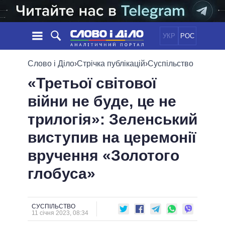
УКР
РОС
НОВИНИ
Слово і Діло
›
Стрічка публікацій
›
Суспільство
«Третьої світової
ОБIЦЯНКИ
СТРІЧКА
ПОЛІТИКА
війни не буде, це не
ПОДІЇ
ЕКОНОМІКА
ПОЛIТИКИ
трилогія»: Зеленський
СТАТТІ
СУСПІЛЬСТВО
ІНФОГРАФІКА
ДУМКИ
СВІТ
УСІ ПОЛІТИКИ
виступив на церемонії
ОГЛЯДИ
ПРЕЗИДЕНТ І ОФІС
вручення «Золотого
ВІДЕО
ДАЙДЖЕСТИ
ВЕРХОВНА РАДА
глобуса»
ПІДТРИМАТИ
КАБІНЕТ МІНІСТРІВ
ГОЛОВИ ОБЛАДМІНІСТРАЦІЙ
ПОРІВНЯННЯ ПОЛІТИКІВ
МЕРИ МІСТ
СУСПІЛЬСТВО
11 січня 2023, 08:34
ВСІ ПЕРСОНИ