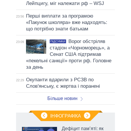
Лейпцигу, міг належати рф – WSJ
Перші виплати за програмою
23:56
«Пакунок школяра» вже надходять:
що потрібно знати батькам
Ворог обстріляв
ПІДСУМКИ
23:09
стадіон «Чорноморець», а
Сенат США підтримав
«пекельні санкції» проти рф. Головне
за день
Окупанти вдарили з РСЗВ по
22:29
Слов'янську, є жертва і поранені
Більше новин
ІНФОГРАФІКА
 5
Дефіцит пам’яті: як