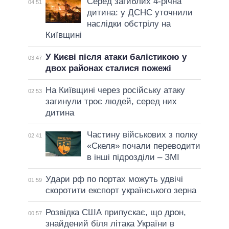
Серед загиблих 4-річна
04:51
дитина: у ДСНС уточнили
наслідки обстрілу на
Київщині
У Києві після атаки балістикою у
03:47
двох районах сталися пожежі
На Київщині через російську атаку
02:53
загинули троє людей, серед них
дитина
Частину військових з полку
02:41
«Скеля» почали переводити
в інші підрозділи – ЗМІ
Удари рф по портах можуть удвічі
01:59
скоротити експорт українського зерна
Розвідка США припускає, що дрон,
00:57
знайдений біля літака України в