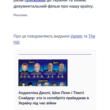
разів
приїжджав
до України та знімає
документальний фільм про нашу країну
.
Про це повідомляють видання
Variety
та
The
Hill
.
Анджеліна Джолі, Шон Пенн і Тімоті
Снайдер: хто із селебрітіз приїжджав в
Україну під час війни