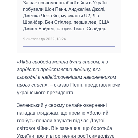
За час повномасштабної війни в Україні
побували Шон Пенн, Анджеліна Джолі,
Джесіка Честейн, музиканти U2, Лів
Шрайбер, Бен Стіллер, перша леді США
Джилл Байден, історик Тімоті Снайдер.
9 листопада 2022, 18:24
«Якби свобода мріяла бути списом, я з
гордістю представляю людину, яка
сьогодні є найвідточенішим наконечником
цього списа»
, – сказав Пенн, представляючи
українського президента.
Зеленський у своєму онлайн-зверненні
нагадав глядачам, що премію «Золотий
глобус» почали вручати під час Другої
світової війни. Він зазначив, що боротьба
України проти вторгнення росії символізує