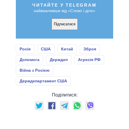
ЧИТАЙТЕ У TELEGRAM
найважливіше від «Слово і діло»
Підписатися
Росія
США
Китай
Зброя
Допомога
Держдеп
Агресія РФ
Війна з Росією
Держдепартамент США
Поділитися: