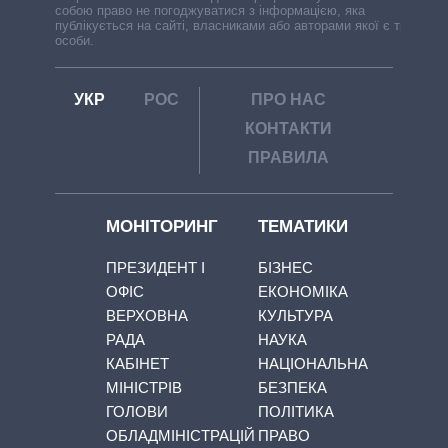
собою право не погоджуватися з інформацією, яка
публікується на сайті, власниками або авторами якої є треті
особи.
УКР
РОС
ПРО НАС
КОНТАКТИ
ПРАВИЛА
МОНІТОРИНГ
ТЕМАТИКИ
ПРЕЗИДЕНТ І
БІЗНЕС
ОФІС
ЕКОНОМІКА
ВЕРХОВНА
КУЛЬТУРА
РАДА
НАУКА
КАБІНЕТ
НАЦІОНАЛЬНА
МІНІСТРІВ
БЕЗПЕКА
ГОЛОВИ
ПОЛІТИКА
ОБЛАДМІНІСТРАЦІЙ
ПРАВО