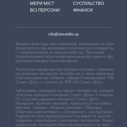
МЕРИ МІСТ
СУСПІЛЬСТВО
ВСІ ПЕРСОНИ
ФІНАНСИ
info@slovoidilo.ua
Використання будь-яких матеріалів, розміщених на сайті,
дозволяється при вказуванні посилання (для інтернет-видань
— гіперпосилання) на www.slovoidilo.ua. Посилання
(гіперпосилання) обов’язкове незалежно від повного або
часткового використання матеріалів.
Аналітична інформація про обіцянки політиків і чиновників,
що розміщені на порталі slovoidilo.ua, а також інформація про
стан виконання цих обіцянок, зібрана й опрацьована ТОВ «ІА
Слово і Діло» і є власністю ТОВ «ІА Слово і Діло».
Інфографіки, розміщені на порталі slovoidilo.ua, створені ГО
«Система народного контролю Слово і Діло» і є власністю
ГО «Система народного контролю Слово і Діло».
Матеріали, відмічені значками, публікуються на правах
реклами: «Промо», «Новини компаній», «Позиція»,
«Партнерський матеріал», «Спецпроєкт», «За підтримки».
Редакція не несе відповідальності за факти та оціночні
судження, оприлюднені у рекламних матеріалах. Згідно з
українським законодавством відповідальність за зміст