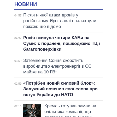
НОВИНИ
Після нічної атаки дронів у
04:57
російському Ярославлі спалахнули
пожежі: що відомо
Росія скинула чотири КАБи на
04:37
Суми: є поранені, пошкоджено ТЦ і
багатоповерхівки
Затемнення Сонця скоротить
03:59
виробництво електроенергії в ЄС
майже на 10 ГВт
«Потрібен новий силовий блок»:
02:59
Залужний пояснив свої слова про
вступ України до НАТО
Кремль готував замах на
02:15
очільника компанії, що