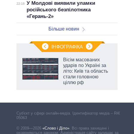
У Молдові виявили уламки
22:18
російського безпілотника
«Герань-2»
Більше новин
ІНФОГРАФІКА
Вісім масованих
ладів
ударів по Україні за
літо: Київ та область
стали головною
ціллю рф
Cуб'єкт у сфері онлайн-медіа. Ідентифікатор медіа – R40-
05063
© 2009—2026
«Слово і Діло»
.
Всі права захищені і
охороняються законом. Адміністрація сайту залишає за