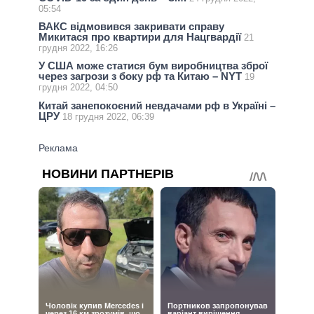
05:54
ВАКС відмовився закривати справу
Микитася про квартири для Нацгвардії
21
грудня 2022, 16:26
У США може статися бум виробництва зброї
через загрози з боку рф та Китаю – NYT
19
грудня 2022, 04:50
Китай занепокоєний невдачами рф в Україні –
ЦРУ
18 грудня 2022, 06:39