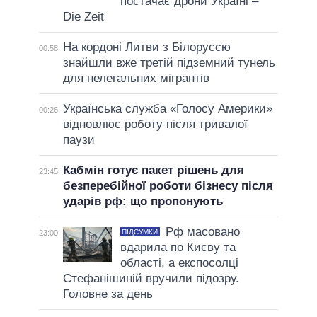
постачає дрони Україні –
Die Zeit
На кордоні Литви з Білоруссю
00:58
знайшли вже третій підземний тунель
для нелегальних мігрантів
Українська служба «Голосу Америки»
00:26
відновлює роботу після тривалої
паузи
Кабмін готує пакет рішень для
23:45
безперебійної роботи бізнесу після
ударів рф: що пропонують
Рф масовано
ПІДСУМКИ
23:00
вдарила по Києву та
області, а експосолці
Стефанішиній вручили підозру.
Головне за день