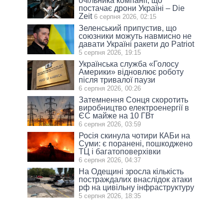
очільника компанії, що
постачає дрони Україні – Die
Zeit
6 серпня 2026, 02:15
Зеленський припустив, що
союзники можуть навмисно не
давати Україні ракети до Patriot
5 серпня 2026, 19:15
Українська служба «Голосу
Америки» відновлює роботу
після тривалої паузи
6 серпня 2026, 00:26
Затемнення Сонця скоротить
виробництво електроенергії в
ЄС майже на 10 ГВт
6 серпня 2026, 03:59
Росія скинула чотири КАБи на
Суми: є поранені, пошкоджено
ТЦ і багатоповерхівки
6 серпня 2026, 04:37
На Одещині зросла кількість
постраждалих внаслідок атаки
рф на цивільну інфраструктуру
5 серпня 2026, 18:35