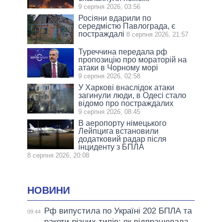
9 серпня 2026, 03:56
Росіяни вдарили по
середмістю Павлограда, є
постраждалі
8 серпня 2026, 21:57
Туреччина передала рф
пропозицію про мораторій на
атаки в Чорному морі
9 серпня 2026, 02:58
У Харкові внаслідок атаки
загинули люди, в Одесі стало
відомо про постраждалих
9 серпня 2026, 08:45
В аеропорту німецького
Лейпцига встановили
додатковий радар після
інциденту з БПЛА
8 серпня 2026, 20:08
НОВИНИ
Рф випустила по Україні 202 БПЛА та
09:44
ракети різних типів: як відпрацювала