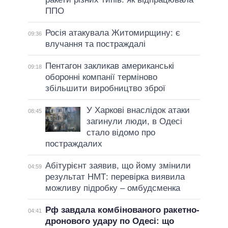
ППО
Росія атакувала Житомирщину: є
09:36
влучання та постраждалі
Пентагон закликав американські
09:18
оборонні компанії терміново
збільшити виробництво зброї
У Харкові внаслідок атаки
08:45
загинули люди, в Одесі
стало відомо про
постраждалих
Абітурієнт заявив, що йому змінили
04:59
результат НМТ: перевірка виявила
можливу підробку – омбудсменка
Рф завдала комбінованого ракетно-
04:41
дронового удару по Одесі: що