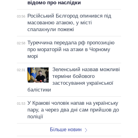
відомо про наслідки
Російський Бєлгород опинився під
03:56
масованою атакою, у місті
спалахнули пожежі
Туреччина передала рф пропозицію
02:58
про мораторій на атаки в Чорному
морі
Зеленський назвав можливі
02:31
терміни бойового
застосування української
балістики
У Кракові чоловік напав на українську
01:53
пару, а через два дні сам прийшов до
поліції
Більше новин