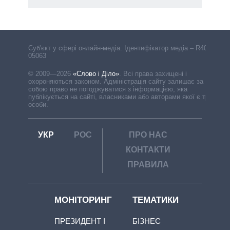
Cуб'єкт у сфері онлайн-медіа. Ідентифікатор медіа – R40-
05063
© 2009—2026
«Слово і Діло»
.
Всі права захищені і
охороняються законом. Адміністрація сайту залишає за
собою право не погоджуватися з інформацією, яка
публікується на сайті, власниками або авторами якої є треті
особи.
УКР
РОС
ПРО НАС
КОНТАКТИ
ПРАВИЛА
МОНІТОРИНГ
ТЕМАТИКИ
ПРЕЗИДЕНТ І
БІЗНЕС