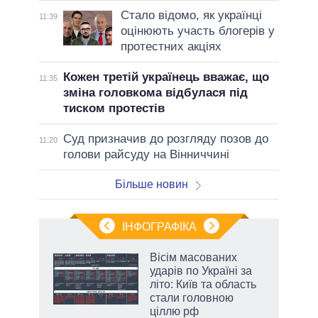
Стало відомо, як українці
11:39
оцінюють участь блогерів у
протестних акціях
Кожен третій українець вважає, що
11:35
зміна головкома відбулася під
тиском протестів
Суд призначив до розгляду позов до
11:20
голови райсуду на Вінниччині
Більше новин
ІНФОГРАФІКА
жет
Вісім масованих
ударів по Україні за
ків
літо: Київ та область
стали головною
ціллю рф