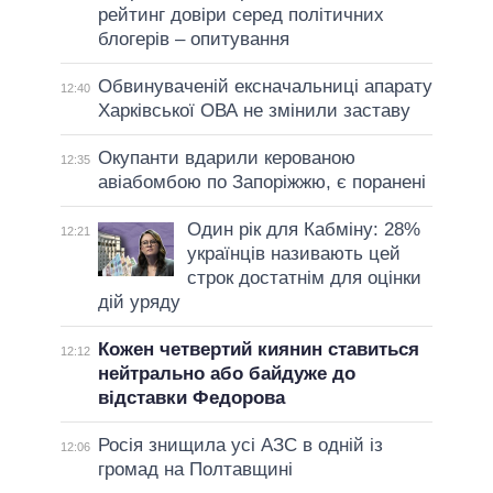
рейтинг довіри серед політичних
блогерів – опитування
Обвинуваченій ексначальниці апарату
12:40
Харківської ОВА не змінили заставу
Окупанти вдарили керованою
12:35
авіабомбою по Запоріжжю, є поранені
Один рік для Кабміну: 28%
12:21
українців називають цей
строк достатнім для оцінки
дій уряду
Кожен четвертий киянин ставиться
12:12
нейтрально або байдуже до
відставки Федорова
Росія знищила усі АЗС в одній із
12:06
громад на Полтавщині