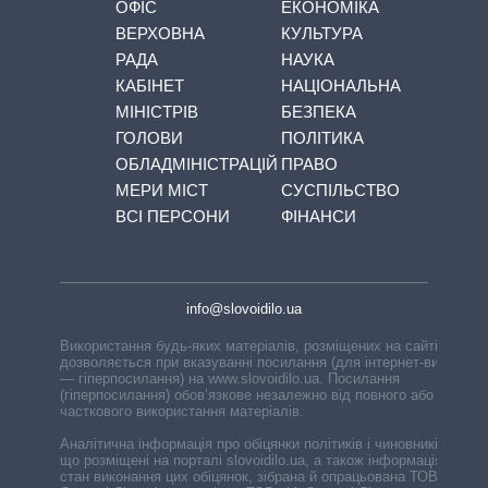
ОФІС
ЕКОНОМІКА
ВЕРХОВНА
КУЛЬТУРА
РАДА
НАУКА
КАБІНЕТ
НАЦІОНАЛЬНА
МІНІСТРІВ
БЕЗПЕКА
ГОЛОВИ
ПОЛІТИКА
ОБЛАДМІНІСТРАЦІЙ
ПРАВО
МЕРИ МІСТ
СУСПІЛЬСТВО
ВСІ ПЕРСОНИ
ФІНАНСИ
info@slovoidilo.ua
Використання будь-яких матеріалів, розміщених на сайті,
дозволяється при вказуванні посилання (для інтернет-видань
— гіперпосилання) на www.slovoidilo.ua. Посилання
(гіперпосилання) обов’язкове незалежно від повного або
часткового використання матеріалів.
Аналітична інформація про обіцянки політиків і чиновників,
що розміщені на порталі slovoidilo.ua, а також інформація про
стан виконання цих обіцянок, зібрана й опрацьована ТОВ «ІА