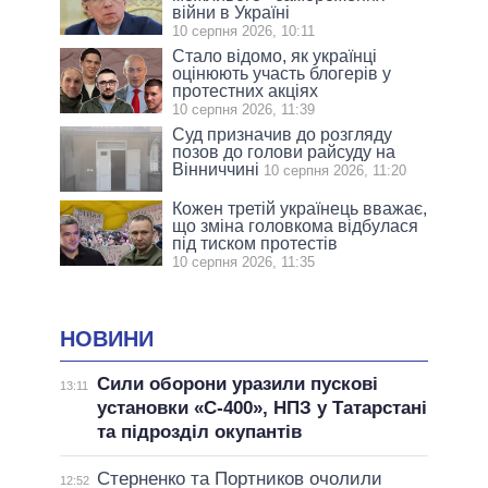
війни в Україні
10 серпня 2026, 10:11
Стало відомо, як українці
оцінюють участь блогерів у
протестних акціях
10 серпня 2026, 11:39
Суд призначив до розгляду
позов до голови райсуду на
Вінниччині
10 серпня 2026, 11:20
Кожен третій українець вважає,
що зміна головкома відбулася
під тиском протестів
10 серпня 2026, 11:35
НОВИНИ
Сили оборони уразили пускові
13:11
установки «С-400», НПЗ у Татарстані
та підрозділ окупантів
Стерненко та Портников очолили
12:52