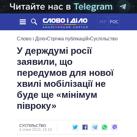
УКР
РОС
НОВИНИ
Слово і Діло
›
Стрічка публікацій
›
Суспільство
У держдумі росії
ОБIЦЯНКИ
СТРІЧКА
ПОЛІТИКА
заявили, що
ПОДІЇ
ЕКОНОМІКА
ПОЛIТИКИ
передумов для нової
СТАТТІ
СУСПІЛЬСТВО
ІНФОГРАФІКА
ДУМКИ
СВІТ
УСІ ПОЛІТИКИ
хвилі мобілізації не
ОГЛЯДИ
ПРЕЗИДЕНТ І ОФІС
буде ще «мінімум
ВІДЕО
ДАЙДЖЕСТИ
ВЕРХОВНА РАДА
півроку»
ПІДТРИМАТИ
КАБІНЕТ МІНІСТРІВ
ГОЛОВИ ОБЛАДМІНІСТРАЦІЙ
ПОРІВНЯННЯ ПОЛІТИКІВ
МЕРИ МІСТ
СУСПІЛЬСТВО
4 січня 2023, 16:10
ВСІ ПЕРСОНИ