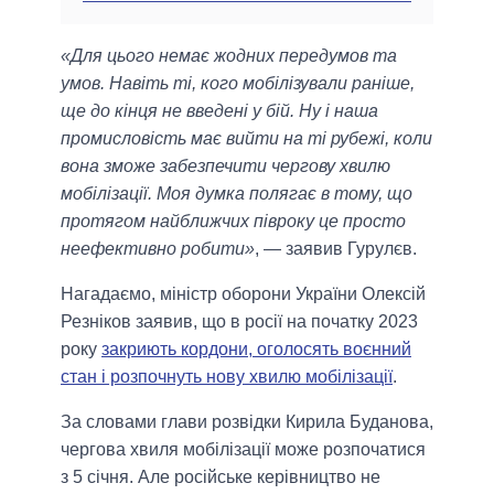
«Для цього немає жодних передумов та
умов. Навіть ті, кого мобілізували раніше,
ще до кінця не введені у бій. Ну і наша
промисловість має вийти на ті рубежі, коли
вона зможе забезпечити чергову хвилю
мобілізації. Моя думка полягає в тому, що
протягом найближчих півроку це просто
неефективно робити»
, — заявив Гурулєв.
Нагадаємо, міністр оборони України Олексій
Резніков заявив, що в росії на початку 2023
року
закриють кордони, оголосять воєнний
стан і розпочнуть нову хвилю мобілізації
.
За словами глави розвідки Кирила Буданова,
чергова хвиля мобілізації може розпочатися
з 5 січня. Але російське керівництво не