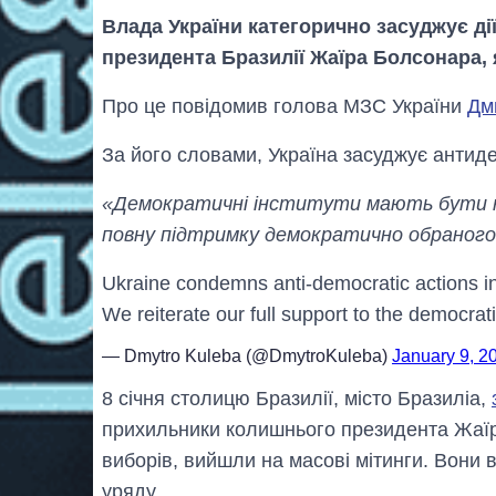
Влада України категорично засуджує д
президента Бразилії Жаїра Болсонара, 
Про це повідомив голова МЗС України
Дм
За його словами, Україна засуджує антидем
«Демократичні інститути мають бути н
повну підтримку демократично обраного
Ukraine condemns anti-democratic actions in 
We reiterate our full support to the democra
— Dmytro Kuleba (@DmytroKuleba)
January 9, 2
8 січня столицю Бразилії, місто Бразиліа,
прихильники колишнього президента Жаїра
виборів, вийшли на масові мітинги. Вони в
уряду.