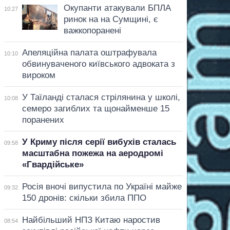
Окупанти атакували БПЛА
10:27
ринок на на Сумщині, є
важкопоранені
Апеляційна палата оштрафувала
10:10
обвинуваченого київського адвоката з
вироком
У Таїланді сталася стрілянина у школі,
10:08
семеро загиблих та щонайменше 15
поранених
У Криму після серії вибухів сталась
09:58
масштабна пожежа на аеродромі
«Гвардійське»
Росія вночі випустила по Україні майже
09:32
150 дронів: скільки збила ППО
Найбільший НПЗ Китаю наростив
08:54