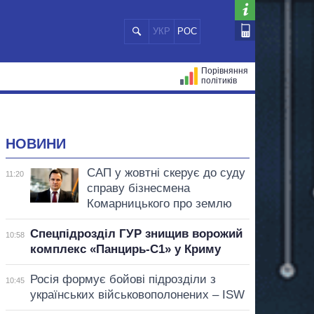
УКР
РОС
Порівняння
політиків
ЦІЙ
МЕРИ МІСТ
ВСІ ПЕРСОНИ
НОВИНИ
САП у жовтні скерує до суду
11:20
справу бізнесмена
Комарницького про землю
Спецпідрозділ ГУР знищив ворожий
10:58
комплекс «Панцирь-С1» у Криму
Росія формує бойові підрозділи з
10:45
українських військовополонених – ISW