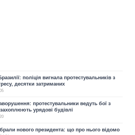
Бразилії: поліція вигнала протестувальників з
гресу, десятки затриманих
05
заворушення: протестувальники ведуть бої з
 захоплюють урядові будівлі
20
обрали нового президента: що про нього відомо