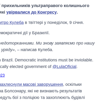
ії прихильників ультраправого колишнього
які
увірвалися до Конгресу
.
итро Кулеба
в твіттері у понеділок, 9 січня.
ократичні дії у Бразилії.
едоторканними. Ми знову заявляємо про нашу
 уряду»
, – написав Кулеба.
Brazil. Democratic institutions must be inviolable.
tically elected government of
@LulaOficial
.
Економіка ШІ-
023
гігантів: скільки
коштують і
захлеснули масові заворушення
, оскільки
заробляють
 Болсонару, які не визнають результатів
OpenAI та
Anthropic
едуть бої з поліцією та захоплюють будівлі