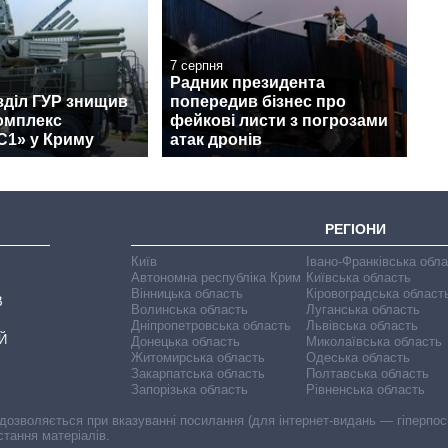
7 серпня
Радник президента
зділ ГУР знищив
попередив бізнес про
омплекс
фейкові листи з погрозами
С1» у Криму
атак дронів
РЕГІОНИ
Київ
Івано-Франківська обл
Автономна республіка Крим
Київська область
Вінницька область
Кіровоградська област
В
Волинська область
Луганська область
Дніпропетровська область
Львівська область
Й
Донецька область
Миколаївська область
Житомирська область
Одеська область
Закарпатська область
Полтавська область
Запорізька область
Рівненська область
 дозволяється при вказуванні посилання (для інтернет-видань — гіперпоси
стання матеріалів.