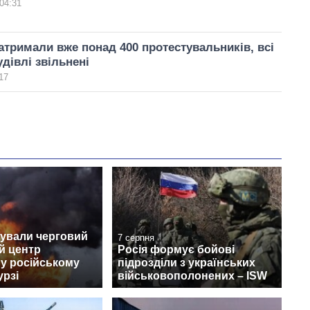
04:31
затримали вже понад 400 протестувальників, всі
удівлі звільнені
17
кували черговий
7 серпня
й центр
Росія формує бойові
s у російському
підрозділи з українських
урзі
військовополонених – ISW