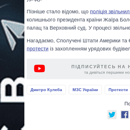
Пізніше стало відомо, що
поліція звільнил
колишнього президента країни Жаїра Бол
палац та Верховний суд. У процесі звіль
Нагадаємо, Сполучені Штати Америки та
протести
із захопленням урядових будівель,
ПІДПИСУЙТЕСЬ НА 
та дивіться першими нов
Дмитро Кулеба
МЗС України
Протести
По