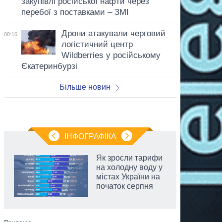
закупівлі російської нафти через
перебої з поставками – ЗМІ
Дрони атакували черговий
08:16
логістичний центр
Wildberries у російському
Єкатеринбурзі
Більше новин
ІНФОГРАФІКА
Як зросли тарифи
на холодну воду у
містах України на
початок серпня