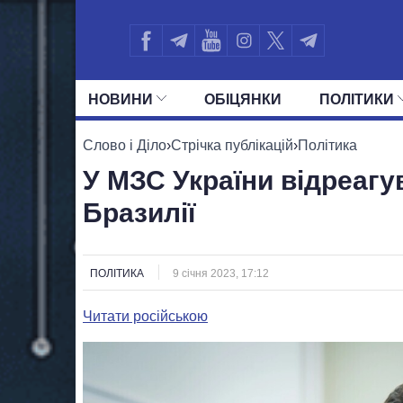
НОВИНИ
ОБIЦЯНКИ
ПОЛIТИКИ
УСІ ПОЛІТИКИ
ПРЕЗИДЕНТ І ОФ
Слово і Діло
›
Стрічка публікацій
›
Політика
У МЗС України відреагу
Бразилії
ПОЛІТИКА
9 січня 2023, 17:12
Читати російською