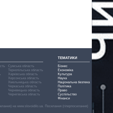
ТЕМАТИКИ
асть
Сумська область
Бізнес
Тернопільська область
Економіка
ь
Харківська область
Культура
Херсонська область
Наука
Хмельницька область
Національна безпека
Черкаська область
Політика
Чернівецька область
Право
Чернігівська область
Суспільство
Фінанси
лання) на www.slovoidilo.ua. Посилання (гіперпосилання)