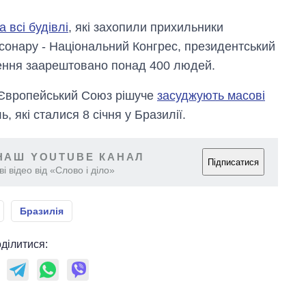
а всі будівлі
, які захопили прихильники
сонару - Національний Конгрес, президентський
нення заарештовано понад 400 людей.
 Європейський Союз рішуче
засуджують масові
 які сталися 8 січня у Бразилії.
НАШ YOUTUBE КАНАЛ
Підписатися
і відео від «Слово і діло»
Бразилія
ділитися: