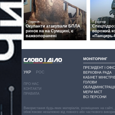
7 серпня
7 серпня
Окупанти атакували БПЛА
Спецпідро
ринок на на Сумщині, є
ворожий к
важкопоранені
«Панцирь-
МОНІТОРИНГ
ПРЕЗИДЕНТ І ОФІС
УКР
РОС
ВЕРХОВНА РАДА
КАБІНЕТ МІНІСТРІ
ГОЛОВИ
ПРО НАС
ОБЛАДМІНІСТРАЦІ
КОНТАКТИ
МЕРИ МІСТ
ПРАВИЛА
ВСІ ПЕРСОНИ
Використання будь-яких матеріалів, розміщених на сайті,
обов’язкове незалежно від повного або часткового викори