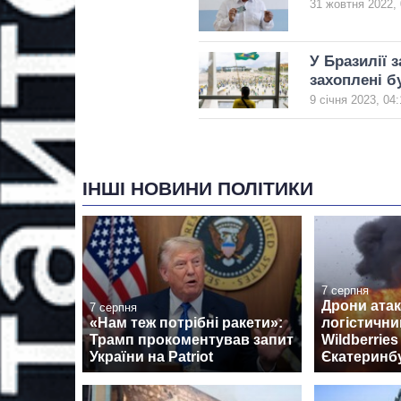
31 жовтня 2022, 
У Бразилії 
захоплені б
9 січня 2023, 04:
ІНШІ НОВИНИ ПОЛІТИКИ
7 серпня
Дрони ата
7 серпня
«Нам теж потрібні ракети»:
логістични
Трамп прокоментував запит
Wildberrie
України на Patriot
Єкатеринб