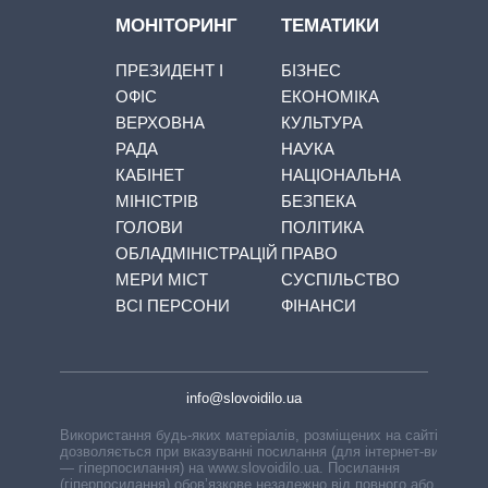
МОНІТОРИНГ
ТЕМАТИКИ
ПРЕЗИДЕНТ І
БІЗНЕС
ОФІС
ЕКОНОМІКА
ВЕРХОВНА
КУЛЬТУРА
РАДА
НАУКА
КАБІНЕТ
НАЦІОНАЛЬНА
МІНІСТРІВ
БЕЗПЕКА
ГОЛОВИ
ПОЛІТИКА
ОБЛАДМІНІСТРАЦІЙ
ПРАВО
МЕРИ МІСТ
СУСПІЛЬСТВО
ВСІ ПЕРСОНИ
ФІНАНСИ
info@slovoidilo.ua
Використання будь-яких матеріалів, розміщених на сайті,
дозволяється при вказуванні посилання (для інтернет-видань
— гіперпосилання) на www.slovoidilo.ua. Посилання
(гіперпосилання) обов’язкове незалежно від повного або