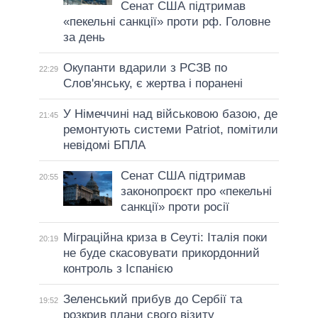
Сенат США підтримав
«пекельні санкції» проти рф. Головне
за день
Окупанти вдарили з РСЗВ по
22:29
Слов'янську, є жертва і поранені
У Німеччині над військовою базою, де
21:45
ремонтують системи Patriot, помітили
невідомі БПЛА
Сенат США підтримав
20:55
законопроєкт про «пекельні
санкції» проти росії
Міграційна криза в Сеуті: Італія поки
20:19
не буде скасовувати прикордонний
контроль з Іспанією
Зеленський прибув до Сербії та
19:52
розкрив плани свого візиту