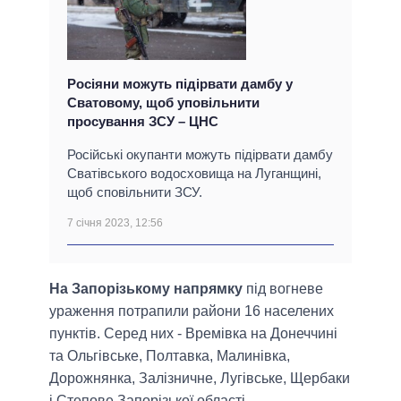
Росіяни можуть підірвати дамбу у
Сватовому, щоб уповільнити
просування ЗСУ – ЦНС
Російські окупанти можуть підірвати дамбу
Сватівського водосховища на Луганщині,
щоб сповільнити ЗСУ.
7 січня 2023, 12:56
На Запорізькому напрямку
під вогневе
ураження потрапили райони 16 населених
пунктів. Серед них - Времівка на Донеччині
та Ольгівське, Полтавка, Малинівка,
Дорожнянка, Залізничне, Лугівське, Щербаки
і Степове Запорізької області.