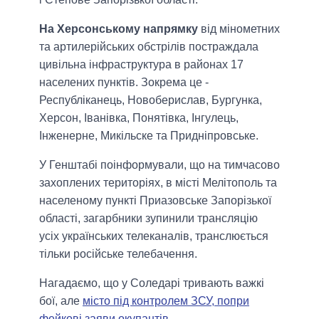
На Херсонському напрямку
від мінометних
та артилерійських обстрілів постраждала
цивільна інфраструктура в районах 17
населених пунктів. Зокрема це -
Республіканець, Новоберислав, Бургунка,
Херсон, Іванівка, Понятівка, Інгулець,
Інженерне, Микільске та Придніпровське.
У Генштабі поінформували, що на тимчасово
захоплених територіях, в місті Мелітополь та
населеному пункті Приазовське Запорізької
області, загарбники зупинили трансляцію
усіх українських телеканалів, транслюється
тільки російське телебачення.
Нагадаємо, що у Соледарі тривають важкі
бої, але
місто під контролем ЗСУ, попри
фейкові заяви окупантів
.