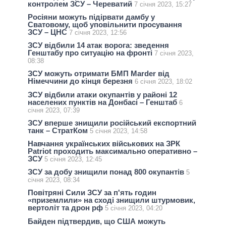
контролем ЗСУ – Череватий
7 січня 2023, 15:27
Росіяни можуть підірвати дамбу у
Сватовому, щоб уповільнити просування
ЗСУ – ЦНС
7 січня 2023, 12:56
ЗСУ відбили 14 атак ворога: зведення
Генштабу про ситуацію на фронті
7 січня 2023,
08:38
ЗСУ можуть отримати БМП Marder від
Німеччини до кінця березня
6 січня 2023, 18:02
ЗСУ відбили атаки окупантів у районі 12
населених пунктів на Донбасі – Генштаб
6
січня 2023, 07:39
ЗСУ вперше знищили російський експортний
танк – СтратКом
5 січня 2023, 14:58
Навчання українських військових на ЗРК
Patriot проходить максимально оперативно –
ЗСУ
5 січня 2023, 12:45
ЗСУ за добу знищили понад 800 окупантів
5
січня 2023, 08:34
Повітряні Сили ЗСУ за п'ять годин
«приземлили» на сході знищили штурмовик,
вертоліт та дрон рф
5 січня 2023, 04:20
Байден підтвердив, що США можуть