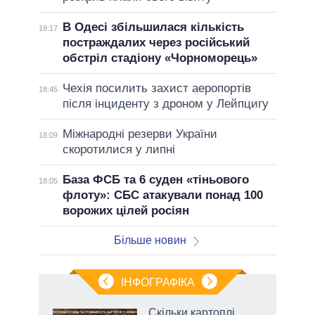
В Одесі збільшилася кількість
19:17
постраждалих через російський
обстріл стадіону «Чорноморець»
Чехія посилить захист аеропортів
18:45
після інциденту з дроном у Лейпцигу
Міжнародні резерви України
18:09
скоротилися у липні
База ФСБ та 6 суден «тіньового
18:05
флоту»: СБС атакували понад 100
ворожих цілей росіян
Більше новин
ІНФОГРАФІКА
жет
Скільки картоплі