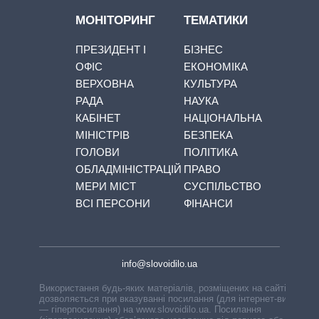
МОНІТОРИНГ
ТЕМАТИКИ
ПРЕЗИДЕНТ І
БІЗНЕС
ОФІС
ЕКОНОМІКА
ВЕРХОВНА
КУЛЬТУРА
РАДА
НАУКА
КАБІНЕТ
НАЦІОНАЛЬНА
МІНІСТРІВ
БЕЗПЕКА
ГОЛОВИ
ПОЛІТИКА
ОБЛАДМІНІСТРАЦІЙ
ПРАВО
МЕРИ МІСТ
СУСПІЛЬСТВО
ВСІ ПЕРСОНИ
ФІНАНСИ
info@slovoidilo.ua
Використання будь-яких матеріалів, розміщених на сайті,
дозволяється при вказуванні посилання (для інтернет-видань
— гіперпосилання) на www.slovoidilo.ua. Посилання