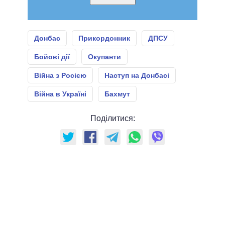
Донбас
Прикордонник
ДПСУ
Бойові дії
Окупанти
Війна з Росією
Наступ на Донбасі
Війна в Україні
Бахмут
Поділитися: