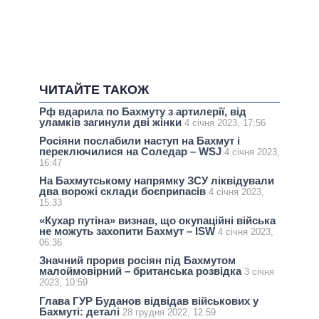
ЧИТАЙТЕ ТАКОЖ
Рф вдарила по Бахмуту з артилерії, від
уламків загинули дві жінки
4 січня 2023, 17:56
Росіяни послабили наступ на Бахмут і
переключилися на Соледар – WSJ
4 січня 2023,
16:47
На Бахмутському напрямку ЗСУ ліквідували
два ворожі склади боєприпасів
4 січня 2023,
15:33
«Кухар путіна» визнав, що окупаційні війська
не можуть захопити Бахмут – ISW
4 січня 2023,
06:36
Значний прорив росіян під Бахмутом
малоймовірний – британська розвідка
3 січня
2023, 10:59
Глава ГУР Буданов відвідав військових у
Бахмуті: деталі
28 грудня 2022, 12:59