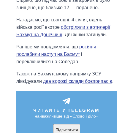
Відомо, що під час бою 9 загарбників було
знищено, ще близько 12 — поранено.
Нагадаємо, що сьогодні, 4 січня, вдень
війська росії вкотре
обстріляли з артилерії
Бахмут на Донеччині
. Дві жінки загинули.
Раніше ми повідомляли, що
росіяни
послабили наступ на Бахмут
і
переключилися на Соледар.
Також на Бахмутському напрямку ЗСУ
ліквідували
два ворожі склади боєприпасів
.
ЧИТАЙТЕ У TELEGRAM
найважливіше від «Слово і діло»
Підписатися