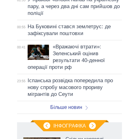
01:53
пару, а через два дні сам прийшов до
поліції
На Буковині стався землетрус: де
00:55
зафіксували поштовхи
«Вражаючі втрати»:
00:41
Зеленський оцінив
результати 40-денної
операції проти рф
Іспанська розвідка попередила про
23:55
нову спробу масового прориву
мігрантів до Сеути
Більше новин
ІНФОГРАФІКА