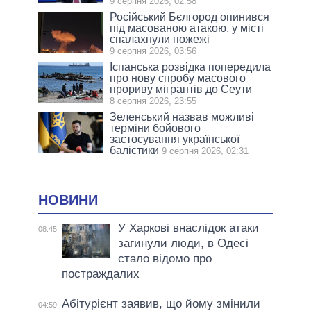
9 серпня 2026, 02:58
Російський Бєлгород опинився
під масованою атакою, у місті
спалахнули пожежі
9 серпня 2026, 03:56
Іспанська розвідка попередила
про нову спробу масового
прориву мігрантів до Сеути
8 серпня 2026, 23:55
Зеленський назвав можливі
терміни бойового
застосування української
балістики
9 серпня 2026, 02:31
НОВИНИ
У Харкові внаслідок атаки
08:45
загинули люди, в Одесі
стало відомо про
постраждалих
Абітурієнт заявив, що йому змінили
04:59