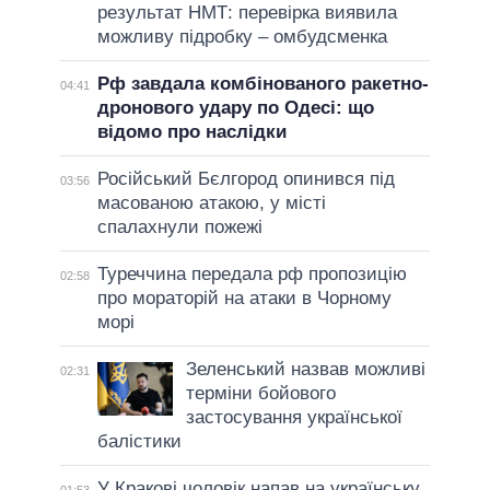
результат НМТ: перевірка виявила
можливу підробку – омбудсменка
Рф завдала комбінованого ракетно-
04:41
дронового удару по Одесі: що
відомо про наслідки
Російський Бєлгород опинився під
03:56
масованою атакою, у місті
спалахнули пожежі
Туреччина передала рф пропозицію
02:58
про мораторій на атаки в Чорному
морі
Зеленський назвав можливі
02:31
терміни бойового
застосування української
балістики
У Кракові чоловік напав на українську