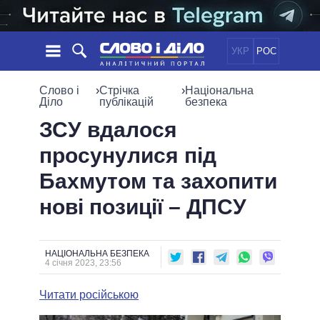
УКР
РОС
НОВИНИ
Слово і
›
Стрічка
›
Національна
Діло
публікацій
безпека
ОБIЦЯНКИ
СТРІЧКА
ПОЛІТИКА
ЗСУ вдалося
ПОДІЇ
ЕКОНОМІКА
просунулися під
ПОЛIТИКИ
СТАТТІ
СУСПІЛЬСТВО
Бахмутом та захопити
ІНФОГРАФІКА
ДУМКИ
СВІТ
УСІ ПОЛІТИКИ
нові позиції – ДПСУ
ОГЛЯДИ
ПРЕЗИДЕНТ І ОФІС
ВІДЕО
ДАЙДЖЕСТИ
ВЕРХОВНА РАДА
ПІДТРИМАТИ
КАБІНЕТ МІНІСТРІВ
НАЦІОНАЛЬНА БЕЗПЕКА
4 січня 2023, 23:56
ГОЛОВИ ОБЛАДМІНІСТРАЦІЙ
ПОРІВНЯННЯ ПОЛІТИКІВ
МЕРИ МІСТ
Читати російською
ВСІ ПЕРСОНИ