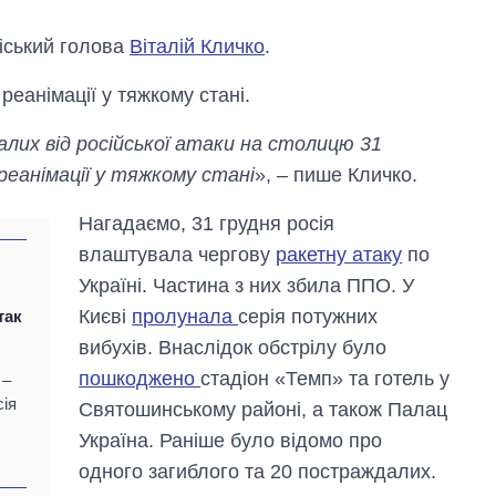
міський голова
Віталій Кличко
.
реанімації у тяжкому стані.
алих від російської атаки на столицю 31
 реанімації у тяжкому стані
», – пише Кличко.
Нагадаємо, 31 грудня росія
влаштувала чергову
ракетну атаку
по
Україні. Частина з них збила ППО. У
Києві
пролунала
серія потужних
так
вибухів. Внаслідок обстрілу було
Скільки картоплі
вирощували в
пошкоджено
стадіон «Темп» та готель у
 –
Україні до і під час
сія
Святошинському районі, а також Палац
великої війни
Україна. Раніше було відомо про
одного загиблого та 20 постраждалих.