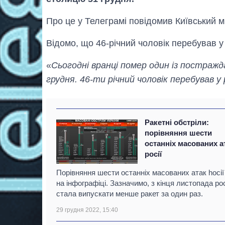
Про це у Телеграмі повідомив Київський 
Відомо, що 46-річний чоловік перебував у 
«
Сьогодні вранці помер один із постражд
грудня. 46-ти річний чоловік перебував у
Ракетні обстріли:
порівняння шести
останніх масованих а
росії
Порівняння шести останніх масованих атак hосії
на інфографіці. Зазначимо, з кінця листопада ро
стала випускати менше ракет за один раз.
29 грудня 2022, 15:40