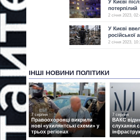
У Києві піс
потерпілий
2 січня 2023, 02:
У Києві вве
російської 
2 січня 2023, 10:
ІНШІ НОВИНИ ПОЛІТИКИ
7 серпня
7 серпня
Правоохоронці викрили
ВАКС відм
нові «ухилянтські схеми» у
слухання 
трьох регіонах
інфрастру