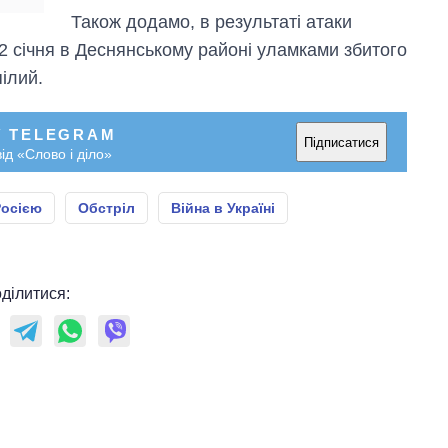
Також додамо, в результаті атаки
 2 січня в Деснянському районі уламками збитого
ілий.
У TELEGRAM
Підписатися
ід «Слово і діло»
Росією
Обстріл
Війна в Україні
ділитися: