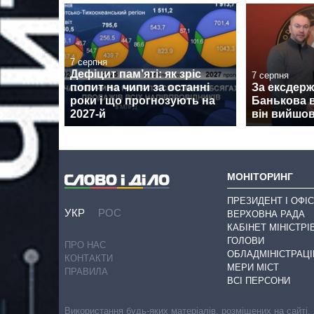
7 серпня
Дефіцит пам’яті: як зріс
7 серпня
попит на чипи за останні
За ексдер
роки і що прогнозують на
Банькова в
2027-й
він вийшов
МОНІТОРИНГ
ПРЕЗИДЕНТ І ОФІС
УКР
РОС
ВЕРХОВНА РАДА
КАБІНЕТ МІНІСТРІ
ГОЛОВИ
ПРО НАС
ОБЛАДМІНІСТРАЦІ
КОНТАКТИ
МЕРИ МІСТ
ПРАВИЛА
ВСІ ПЕРСОНИ
Використання будь-яких матеріалів, розміщених на сайті,