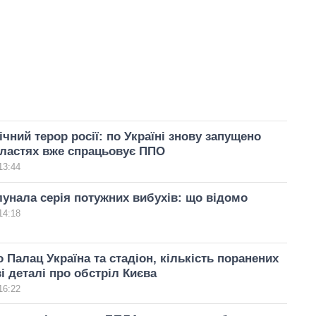
чний терор росії: по Україні знову запущено
бластях вже спрацьовує ППО
13:44
лунала серія потужних вибухів: що відомо
14:18
Палац Україна та стадіон, кількість поранених
ві деталі про обстріл Києва
16:22