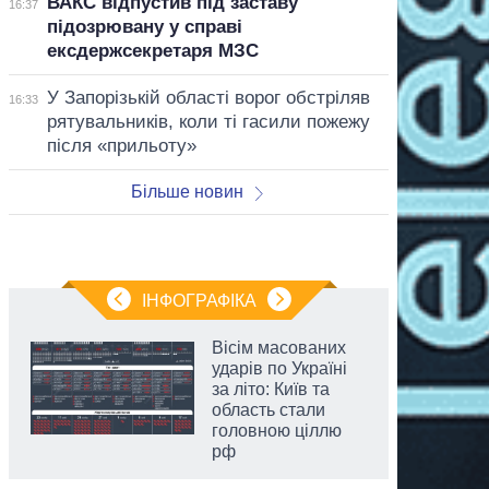
ВАКС відпустив під заставу
16:37
підозрювану у справі
ексдержсекретаря МЗС
У Запорізькій області ворог обстріляв
16:33
рятувальників, коли ті гасили пожежу
після «прильоту»
Більше новин
ІНФОГРАФІКА
Вісім масованих
ударів по Україні
за літо: Київ та
область стали
головною ціллю
рф