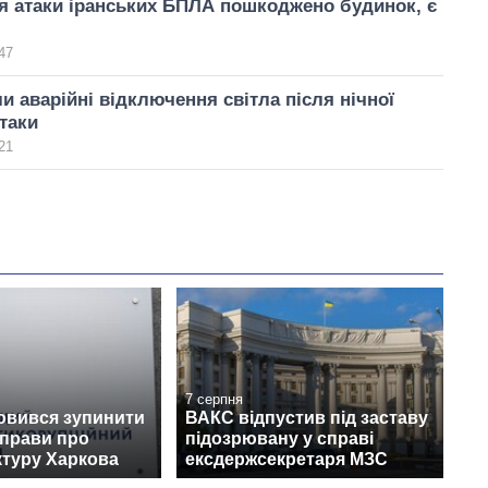
ля атаки іранських БПЛА пошкоджено будинок, є
47
ли аварійні відключення світла після нічної
атаки
21
7 серпня
овився зупинити
ВАКС відпустив під заставу
справи про
підозрювану у справі
ктуру Харкова
ексдержсекретаря МЗС