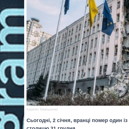
Кирило Тимошенко
Сьогодні, 2 січня, вранці помер один і
столицю 31 грудня.