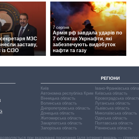
7 серпня
Армія рф завдала ударів по
жсекретаря МЗС
7 об'єктах Укрнафти, які
несли заставу,
забезпечують видобуток
 із СІЗО
нафти та газу
РЕГІОНИ
Київ
Івано-Франківська обл
Автономна республіка Крим
Київська область
Вінницька область
Кіровоградська област
В
Волинська область
Луганська область
Дніпропетровська область
Львівська область
Й
Донецька область
Миколаївська область
Житомирська область
Одеська область
Закарпатська область
Полтавська область
Запорізька область
Рівненська область
 дозволяється при вказуванні посилання (для інтернет-видань — гіперпоси