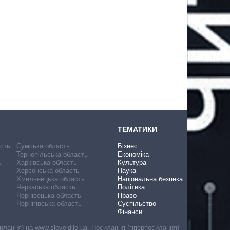
ТЕМАТИКИ
асть
Сумська область
Бізнес
Тернопільська область
Економіка
ь
Харківська область
Культура
Херсонська область
Наука
Хмельницька область
Національна безпека
Черкаська область
Політика
Чернівецька область
Право
Чернігівська область
Суспільство
Фінанси
лання) на www.slovoidilo.ua. Посилання (гіперпосилання)