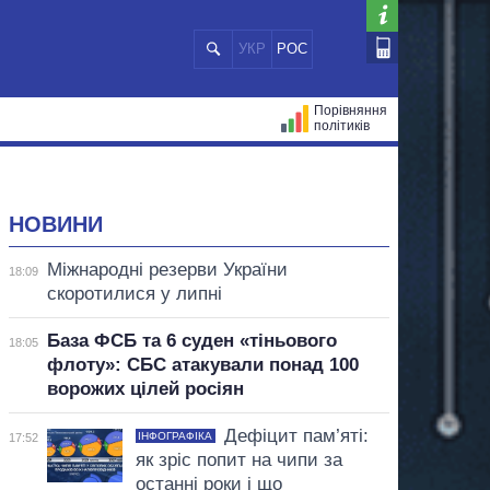
УКР
РОС
Порівняння
політиків
ЦІЙ
МЕРИ МІСТ
ВСІ ПЕРСОНИ
НОВИНИ
Міжнародні резерви України
18:09
скоротилися у липні
База ФСБ та 6 суден «тіньового
18:05
флоту»: СБС атакували понад 100
ворожих цілей росіян
Дефіцит пам’яті:
ІНФОГРАФІКА
17:52
як зріс попит на чипи за
останні роки і що