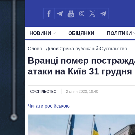
НОВИНИ
ОБIЦЯНКИ
ПОЛIТИКИ
УСІ ПОЛІТИКИ
ПРЕЗИДЕНТ І ОФ
Слово і Діло
›
Стрічка публікацій
›
Суспільство
Вранці помер постражд
атаки на Київ 31 грудня
СУСПІЛЬСТВО
2 січня 2023, 10:40
Читати російською