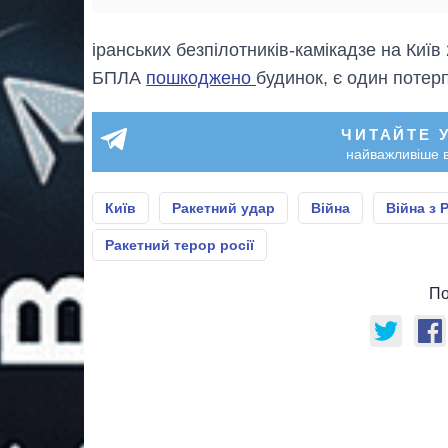
іранських безпілотників-камікадзе на Київ
БПЛА
пошкоджено
будинок, є один потерп
ЧИТАЙТЕ 
найважливіше в
Київ
Ракетний удар
Війна
Війна з 
Ракетний терор росії
По