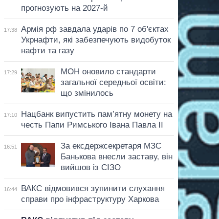
прогнозують на 2027-й
Армія рф завдала ударів по 7 об'єктах
17:38
Укрнафти, які забезпечують видобуток
нафти та газу
МОН оновило стандарти
17:29
загальної середньої освіти:
що змінилось
Нацбанк випустить пам’ятну монету на
17:10
честь Папи Римського Івана Павла II
За ексдержсекретаря МЗС
16:51
Банькова внесли заставу, він
вийшов із СІЗО
ВАКС відмовився зупинити слухання
16:44
справи про інфраструктуру Харкова