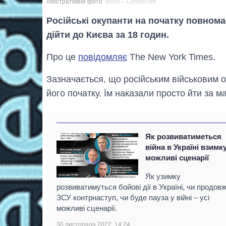
Ілюстративне фото
Фото – Censor.net
Російські окупанти на початку повно
дійти до Києва за 18 годин.
Про це
повідомляє
The New York Times.
Зазначається, що російським військовим о
його початку. Їм наказали просто йти за м
Як розвиватиметься
війна в Україні взимк
можливі сценарії
Як узимку
розвиватимуться бойові дії в Україні, чи продов
ЗСУ контрнаступ, чи буде пауза у війні – усі
можливі сценарії.
30 листопада 2022, 14:24