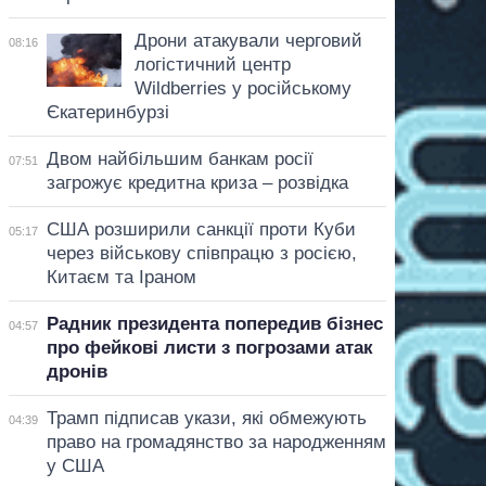
Дрони атакували черговий
08:16
логістичний центр
Wildberries у російському
Єкатеринбурзі
Двом найбільшим банкам росії
07:51
загрожує кредитна криза – розвідка
США розширили санкції проти Куби
05:17
через військову співпрацю з росією,
Китаєм та Іраном
Радник президента попередив бізнес
04:57
про фейкові листи з погрозами атак
дронів
Трамп підписав укази, які обмежують
04:39
право на громадянство за народженням
у США