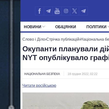
НОВИНИ
ОБIЦЯНКИ
ПОЛIТИКИ
УСІ ПОЛІТИКИ
ПРЕЗИДЕНТ І ОФ
Слово і Діло
›
Стрічка публікацій
›
Національна б
Окупанти планували дій
NYT опублікувало графі
НАЦІОНАЛЬНА БЕЗПЕКА
18 грудня 2022, 02:22
Читати російською