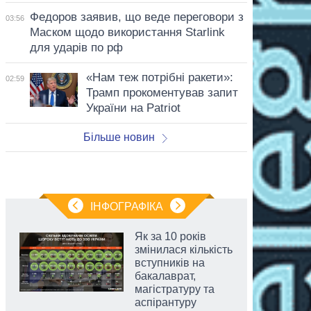
Федоров заявив, що веде переговори з
03:56
Маском щодо використання Starlink
для ударів по рф
«Нам теж потрібні ракети»:
02:59
Трамп прокоментував запит
України на Patriot
Більше новин
ІНФОГРАФІКА
Як за 10 років
змінилася кількість
вступників на
бакалаврат,
магістратуру та
аспірантуру