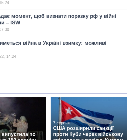
15:24
адає момент, щоб визнати поразку рф у війні
ни – ISW
07:00
иметься війна в Україні взимку: можливі
22, 14:24
7 серпня
США розширили санкції
і випустила по
проти Куби через військову