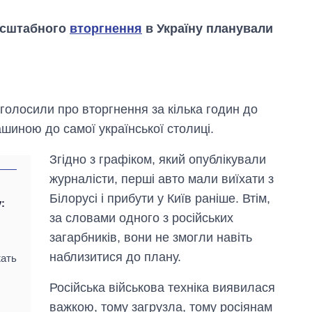
масштабного
вторгнення
в Україну планували
голосили про вторгнення за кілька годин до
ашиною до самої української столиці.
Згідно з графіком, який опублікували
журналісти, перші авто мали виїхати з
Білорусі і прибути у Київ раніше. Втім,
у:
за словами одного з російських
загарбників, вони не змогли навіть
Як зросли тарифи
на холодну воду у
наблизитися до плану.
жать
містах України на
початок серпня
Російська військова техніка виявилася
важкою, тому загрузла, тому росіянам