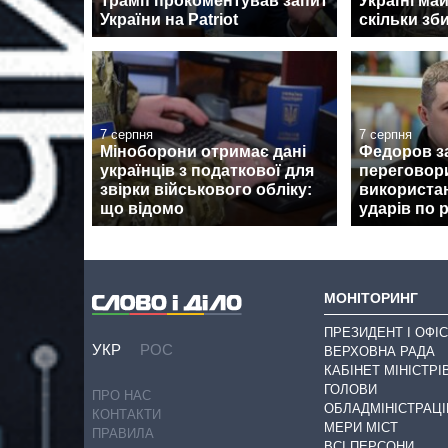
Трамп прокоментував запит
Україні ма
України на Patriot
скільки зб
7 серпня
7 серпня
Міноборони отримає дані
Федоров з
українців з податкової для
переговор
звірки військового обліку:
використан
що відомо
ударів по 
МОНІТОРИНГ
ПРЕЗИДЕНТ І ОФІС
УКР
РОС
ВЕРХОВНА РАДА
КАБІНЕТ МІНІСТРІ
ГОЛОВИ
ПРО НАС
ОБЛАДМІНІСТРАЦІ
КОНТАКТИ
МЕРИ МІСТ
ПРАВИЛА
ВСІ ПЕРСОНИ