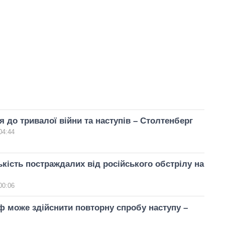
я до тривалої війни та наступів – Столтенберг
04:44
ькість постраждалих від російського обстрілу на
00:06
 може здійснити повторну спробу наступу –