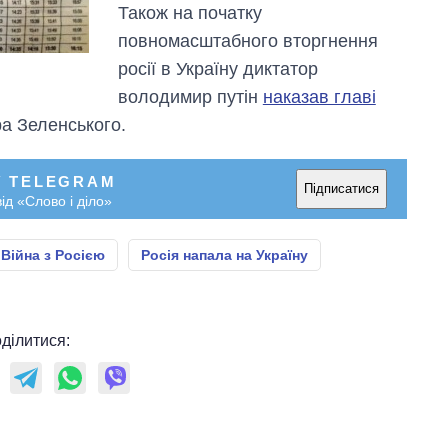
Також на початку
повномасштабного вторгнення
росії в Україну диктатор
володимир путін
наказав главі
а Зеленського.
У TELEGRAM
Підписатися
ід «Слово і діло»
Війна з Росією
Росія напала на Україну
ділитися: