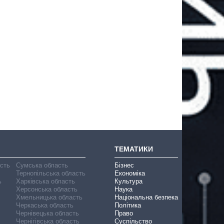
ТЕМАТИКИ
асть
Сумська область
Бізнес
Тернопільська область
Економіка
ь
Харківська область
Культура
Херсонська область
Наука
Хмельницька область
Національна безпека
Черкаська область
Політика
Чернівецька область
Право
Чернігівська область
Суспільство