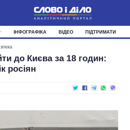
ІНФОГРАФІКА
ВІДЕО
ПІДТРИМАТИ
ІС
СТРІЧКА
ВЕРХОВНА РАДА
ПОДІЇ
СТАТТІ
КАБІНЕТ МІНІСТРІВ
ДУМКИ
ОГЛЯДИ
ГОЛОВИ ОБЛАДМІНІСТРА
ДАЙДЖЕСТИ
езпека
ти до Києва за 18 годин:
ПОЛІТИКА
ДЕПУТАТИ
ЕКОНОМІКА
КОМІТЕТИ
СУСПІЛЬСТВО
ФРАКЦІЇ
ОКРУГИ
СВІТ
к росіян