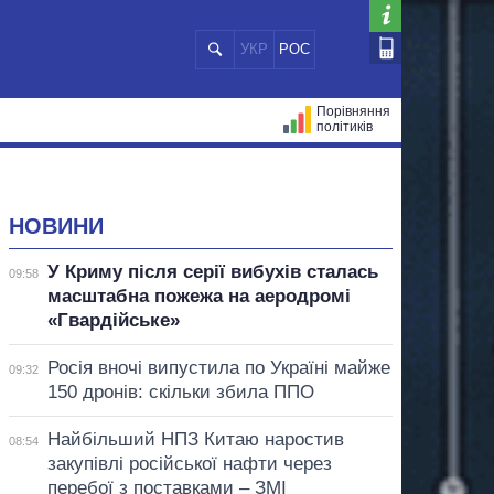
УКР
РОС
Порівняння
політиків
ЦІЙ
МЕРИ МІСТ
ВСІ ПЕРСОНИ
НОВИНИ
У Криму після серії вибухів сталась
09:58
масштабна пожежа на аеродромі
«Гвардійське»
Росія вночі випустила по Україні майже
09:32
150 дронів: скільки збила ППО
Найбільший НПЗ Китаю наростив
08:54
закупівлі російської нафти через
перебої з поставками – ЗМІ