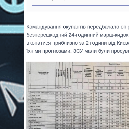
Командування окупантів передбачало опі
безперешкодний 24-годинний марш-кидок н
вкопатися приблизно за 2 години від Києва
їхніми прогнозами, ЗСУ мали були просуват