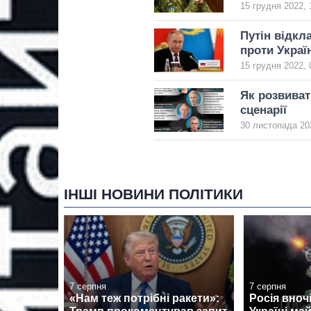
15 грудня 2022, 
Путін відкл
проти Украї
15 грудня 2022, 
Як розвиват
сценарії
30 листопада 20
ІНШІ НОВИНИ ПОЛІТИКИ
7 серпня
7 серпня
«Нам теж потрібні ракети»:
Росія вноч