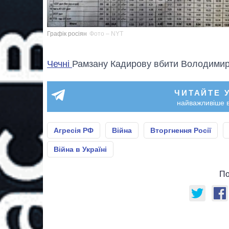
Графік росіян
Фото – NYT
Чечні
Рамзану Кадирову вбити Володимир
ЧИТАЙТЕ 
найважливіше в
Агресія РФ
Війна
Вторгнення Росії
Війна в Україні
По