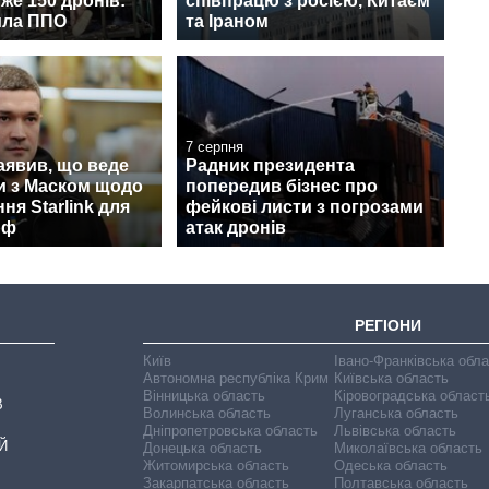
йже 150 дронів:
співпрацю з росією, Китаєм
ила ППО
та Іраном
7 серпня
аявив, що веде
Радник президента
и з Маском щодо
попередив бізнес про
ня Starlink для
фейкові листи з погрозами
рф
атак дронів
РЕГІОНИ
Київ
Івано-Франківська обл
Автономна республіка Крим
Київська область
Вінницька область
Кіровоградська област
В
Волинська область
Луганська область
Дніпропетровська область
Львівська область
Й
Донецька область
Миколаївська область
Житомирська область
Одеська область
Закарпатська область
Полтавська область