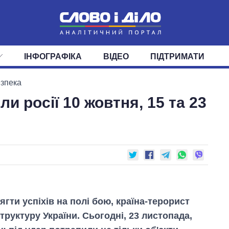
ІНФОГРАФІКА
ВІДЕО
ПІДТРИМАТИ
ІС
СТРІЧКА
ВЕРХОВНА РАДА
ПОДІЇ
СТАТТІ
КАБІНЕТ МІНІСТРІВ
ДУМКИ
ОГЛЯДИ
ГОЛОВИ ОБЛАДМІНІСТРА
ДАЙДЖЕСТИ
езпека
ли росії 10 жовтня, 15 та 23
ПОЛІТИКА
ДЕПУТАТИ
ЕКОНОМІКА
КОМІТЕТИ
СУСПІЛЬСТВО
ФРАКЦІЇ
ОКРУГИ
СВІТ
ягти успіхів на полі бою, країна-терорист
руктуру України. Сьогодні, 23 листопада,