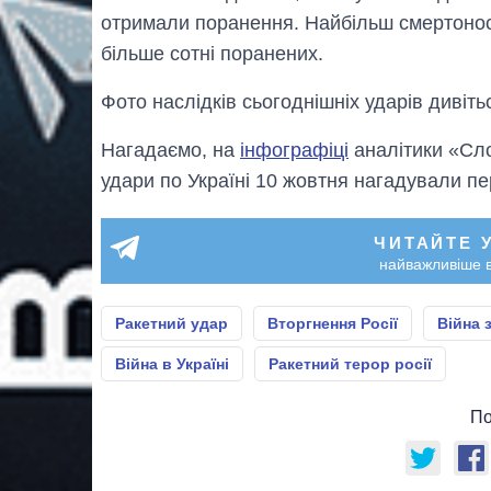
отримали поранення. Найбільш смертоносн
більше сотні поранених.
Фото наслідків сьогоднішніх ударів дивіт
Нагадаємо, на
інфографіці
аналітики «Сло
удари по Україні 10 жовтня нагадували п
ЧИТАЙТЕ 
найважливіше в
Ракетний удар
Вторгнення Росії
Війна 
Війна в Україні
Ракетний терор росії
По