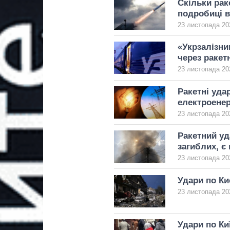
Скільки рак
подробиці в
23 листопада 20
«Укрзалізни
через ракет
23 листопада 20
Ракетні удар
електроене
23 листопада 20
Ракетний уд
загиблих, є
23 листопада 20
Удари по Ки
23 листопада 20
Удари по Ки