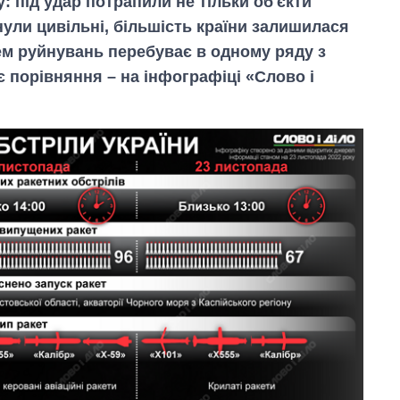
: під удар потрапили не тільки об'єкти
нули цивільні, більшість країни залишилася
нем руйнувань перебуває в одному ряду з
нє порівняння – на інфографіці «Слово і