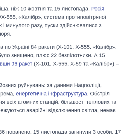
ша, ніж 10 жовтня та 15 листопада.
Росія
Х-555, «Калібр», система протиповітряної
к і минулого разу, пуски здійснювалися з
моря.
 по Україні 84 ракети (Х-101, Х-555, «Калібр»,
 було знищено, плюс 22 безпілотники. А 15
вши 96 ракет
(Х-101, Х-555, Х-59 та «Калібр») –
йозних руйнувань: за даними Нацполіції,
крема,
енергетична інфраструктура
. Обстріл
я всіх атомних станцій, більшості теплових та
довжуються аварійні відключення світла, немає
36 поранено. 15 листопада загинули 3 особи, 17