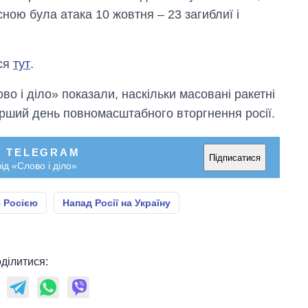
ою була атака 10 жовтня – 23 загиблиї і
ься
тут
.
во і діло» показали, наскільки масовані ракетні
ерший день повномасштабного вторгнення росії.
У TELEGRAM
Підписатися
ід «Слово і діло»
з Росією
Напад Росії на Україну
ділитися: