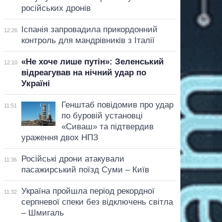
російських дронів
Іспанія запровадила прикордонний
12:26
контроль для мандрівників з Італії
«Не хоче лише путін»: Зеленський
12:10
відреагував на нічний удар по
Україні
Генштаб повідомив про удар
11:51
по буровій установці
«Сиваш» та підтвердив
ураження двох НПЗ
Російські дрони атакували
11:36
пасажирський поїзд Суми – Київ
Україна пройшла період рекордної
11:32
серпневої спеки без відключень світла
– Шмигаль