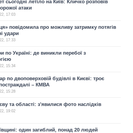
ет сьогодні летіло на Київ: Кличко розповів
орожої атаки
22, 17:03
ця» повідомила про можливу затримку потягів
ні удари
22, 17:33
и по Україні: де виникли перебої з
ргією
22, 15:34
ар по двоповерховій будівлі в Києві: троє
 постраждалі – КМВА
22, 15:28
єву та області: з'явилися фото наслідків
22, 19:02
ївщині: один загиблий, понад 20 людей