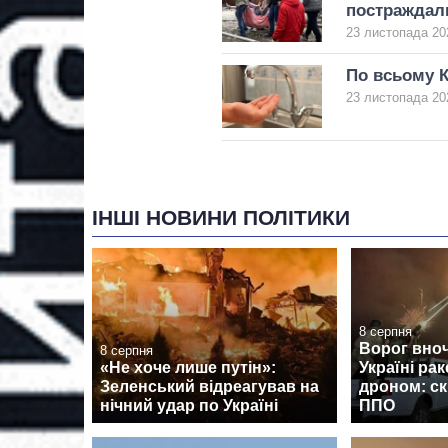
постраждал
23 листопада 20
По всьому К
23 листопада 202
ІНШІ НОВИНИ ПОЛІТИКИ
8 серпня
Ворог вноч
8 серпня
«Не хоче лише путін»:
Україні рак
Зеленський відреагував на
дроном: ск
нічний удар по Україні
ППО