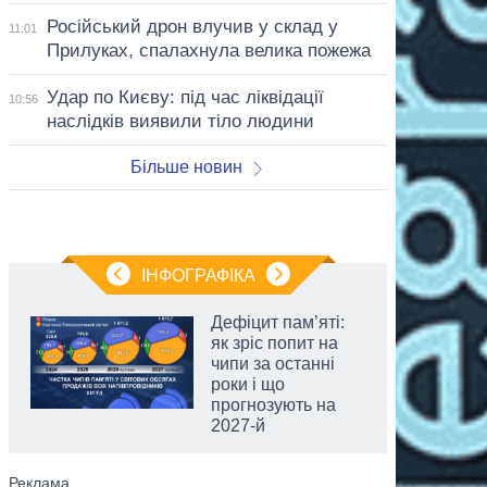
Російський дрон влучив у склад у
11:01
Прилуках, спалахнула велика пожежа
Удар по Києву: під час ліквідації
10:56
наслідків виявили тіло людини
Більше новин
ІНФОГРАФІКА
Дефіцит пам’яті:
як зріс попит на
чипи за останні
роки і що
прогнозують на
2027-й