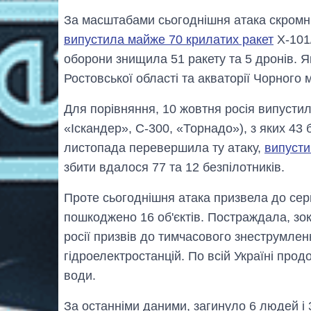
За масштабами сьогоднішня атака скромні
випустила майже 70 крилатих ракет
Х-101/
оборони знищила 51 ракету та 5 дронів. Я
Ростовської області та акваторії Чорного 
Для порівняння, 10 жовтня росія випустила
«Іскандер», С-300, «Торнадо»), з яких 43
листопада перевершила ту атаку,
випусти
збити вдалося 77 та 12 безпілотників.
Проте сьогоднішня атака призвела до сер
пошкоджено 16 об'єктів. Постраждала, зо
росії призвів до тимчасового знеструмленн
гідроелектростанцій. По всій Україні про
води.
За останніми даними, загинуло 6 людей і 