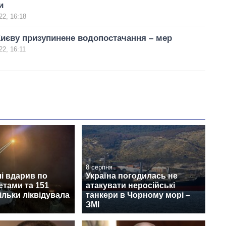
и
22, 16:18
иєву призупинене водопостачання – мер
2, 16:11
8 серпня
і вдарив по
Україна погодилась не
етами та 151
атакувати неросійські
ільки ліквідувала
танкери в Чорному морі –
ЗМІ