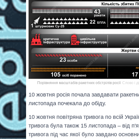
Порівняння масштабів ракетних обстрілів росії
Слово і д
10 жовтня росія почала завдавати ракетних
листопада почекала до обіду.
10 жовтня повітряна тривога по всій Укра
тривога була також 15 листопада – від п'
тривога під час якої було завдано основн