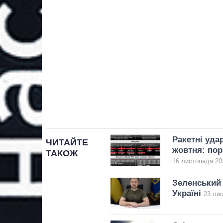
Ракетні уда
ЧИТАЙТЕ
жовтня: пор
ТАКОЖ
16 листопада 20
Зеленський 
Україні
23 лис