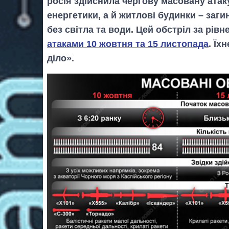
росія здійснила чергову масовану атаку
енергетики, а й житлові будинки – заги
без світла та води. Цей обстріл за рів
атаками 10 жовтня та 15 листопада
. Їх
діло».