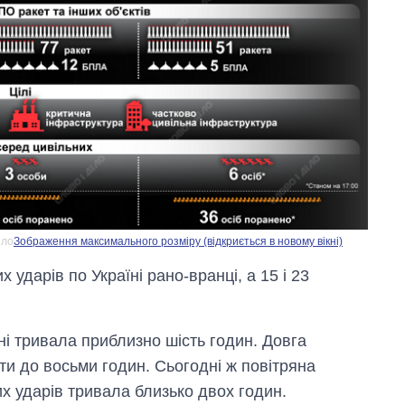
іло
Зображення максимального розміру (відкриється в новому вікні)
Вісім масованих
 ударів по Україні рано-вранці, а 15 і 23
ударів по Україні
за літо: Київ та
область стали
головною ціллю
їні тривала приблизно шість годин. Довга
рф
яти до восьми годин. Сьогодні ж повітряна
их ударів тривала близько двох годин.