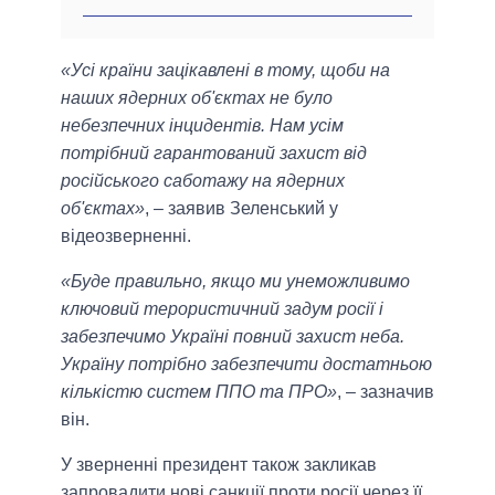
«Усі країни зацікавлені в тому, щоби на
наших ядерних об'єктах не було
небезпечних інцидентів. Нам усім
потрібний гарантований захист від
російського саботажу на ядерних
об'єктах»
, – заявив Зеленський у
відеозверненні.
«Буде правильно, якщо ми унеможливимо
ключовий терористичний задум росії і
забезпечимо Україні повний захист неба.
Україну потрібно забезпечити достатньою
кількістю систем ППО та ПРО»
, – зазначив
він.
У зверненні президент також закликав
запровадити нові санкції проти росії через її