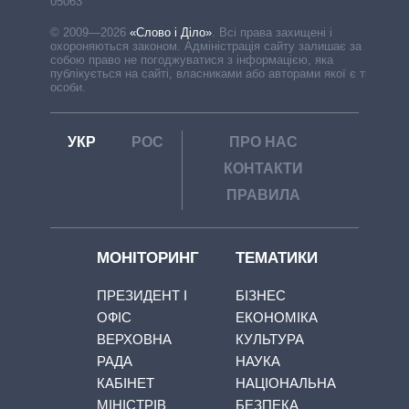
05063
© 2009—2026
«Слово і Діло»
.
Всі права захищені і
охороняються законом. Адміністрація сайту залишає за
собою право не погоджуватися з інформацією, яка
публікується на сайті, власниками або авторами якої є треті
особи.
УКР
РОС
ПРО НАС
КОНТАКТИ
ПРАВИЛА
МОНІТОРИНГ
ТЕМАТИКИ
ПРЕЗИДЕНТ І
БІЗНЕС
ОФІС
ЕКОНОМІКА
ВЕРХОВНА
КУЛЬТУРА
РАДА
НАУКА
КАБІНЕТ
НАЦІОНАЛЬНА
МІНІСТРІВ
БЕЗПЕКА