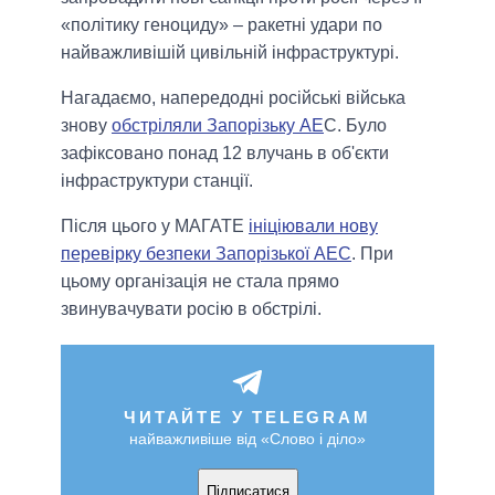
«політику геноциду» – ракетні удари по
найважливішій цивільній інфраструктурі.
Нагадаємо, напередодні російські війська
знову
обстріляли Запорізьку АЕ
С. Було
зафіксовано понад 12 влучань в об'єкти
інфраструктури станції.
Після цього у МАГАТЕ
ініціювали нову
перевірку безпеки Запорізької АЕС
. При
цьому організація не стала прямо
звинувачувати росію в обстрілі.
ЧИТАЙТЕ У TELEGRAM
найважливіше від «Слово і діло»
Підписатися