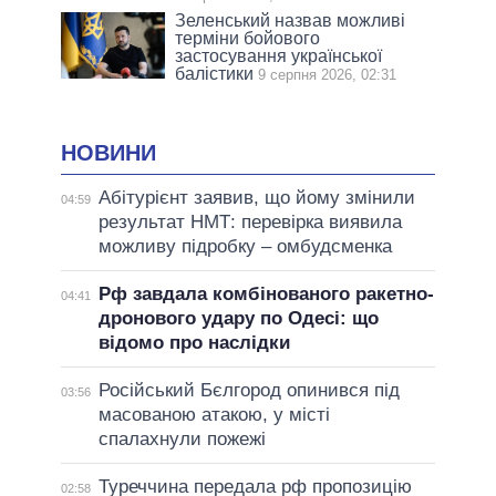
Зеленський назвав можливі
терміни бойового
застосування української
балістики
9 серпня 2026, 02:31
НОВИНИ
Абітурієнт заявив, що йому змінили
04:59
результат НМТ: перевірка виявила
можливу підробку – омбудсменка
Рф завдала комбінованого ракетно-
04:41
дронового удару по Одесі: що
відомо про наслідки
Російський Бєлгород опинився під
03:56
масованою атакою, у місті
спалахнули пожежі
Туреччина передала рф пропозицію
02:58