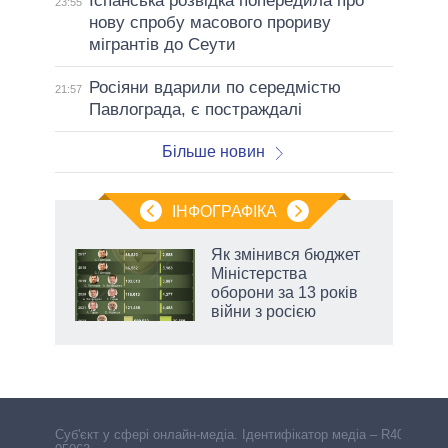
Іспанська розвідка попередила про
23:55
нову спробу масового прориву
мігрантів до Сеути
Росіяни вдарили по середмістю
21:57
Павлограда, є постраждалі
Більше новин
ІНФОГРАФІКА
 як
Як змінився бюджет
и за
Міністерства
оборони за 13 років
2027-
війни з росією
аспі
Cуб'єкт у сфері онлайн-медіа. Ідентифікатор медіа – R40-