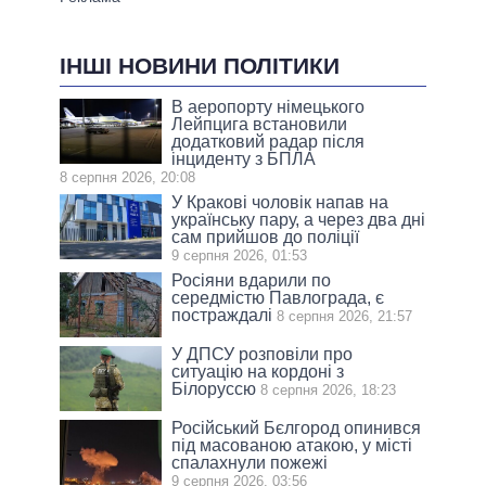
ІНШІ НОВИНИ ПОЛІТИКИ
В аеропорту німецького
Лейпцига встановили
додатковий радар після
інциденту з БПЛА
8 серпня 2026, 20:08
У Кракові чоловік напав на
українську пару, а через два дні
сам прийшов до поліції
9 серпня 2026, 01:53
Росіяни вдарили по
середмістю Павлограда, є
постраждалі
8 серпня 2026, 21:57
У ДПСУ розповіли про
ситуацію на кордоні з
Білоруссю
8 серпня 2026, 18:23
Російський Бєлгород опинився
під масованою атакою, у місті
спалахнули пожежі
9 серпня 2026, 03:56