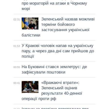
про мораторій на атаки в Чорному
морі
Зеленський назвав можливі
02:31
терміни бойового
застосування української
балістики
У Кракові чоловік напав на українську
01:53
пару, а через два дні сам прийшов до
поліції
На Буковині стався землетрус: де
00:55
зафіксували поштовхи
«Вражаючі втрати»:
00:41
Зеленський оцінив
результати 40-денної
операції проти рф