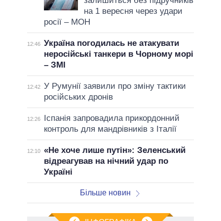
залишиться без підручників
на 1 вересня через удари
росії – МОН
Україна погодилась не атакувати
12:46
неросійські танкери в Чорному морі
– ЗМІ
У Румунії заявили про зміну тактики
12:42
російських дронів
Іспанія запровадила прикордонний
12:26
контроль для мандрівників з Італії
«Не хоче лише путін»: Зеленський
12:10
відреагував на нічний удар по
Україні
Більше новин