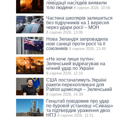
ліквідації наслідків виявили
тіло людини
8 серпня 2026, 10:56
Частина школярів залишиться
без підручників на 1 вересня
через удари росії – МОН
8 серпня 2026, 13:06
Нова Зеландія запровадила
нові санкції проти росії та її
союзників
8 серпня 2026, 13:49
«Не хоче лише путін»:
Зеленський відреагував на
нічний удар по Україні
8 серпня 2026, 12:10
США постачатимуть Україні
ракети-перехоплювачі для
Patriot щомісяця – Зеленський
8 серпня 2026, 14:39
Генштаб повідомив про удар
по буровій установці «Сиваш»
та підтвердив ураження двох
НПЗ
8 серпня 2026, 11:51