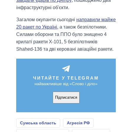
завдали ударів по Дніпру
, пошкоджено два
інфраструктурні об'єкти.
Загалом окупанти сьогодні
направили майже
20 ракет по Україні
, а також безпілотники.
Силами оборони та ППО було знищено 4
крилаті ракети Х-101, 5 безпілотників
Shahed-136 та дві керовані авіаційні ракети.
ЧИТАЙТЕ У TELEGRAM
найважливіше від «Слово і діло»
Підписатися
Сумська область
Агресія РФ