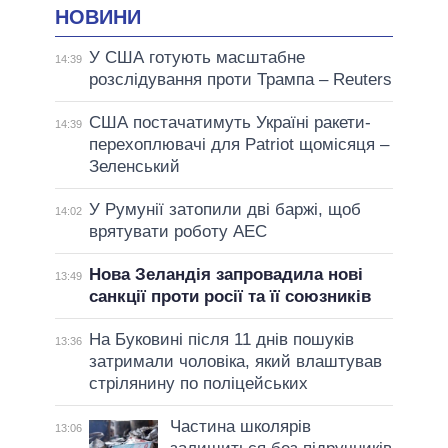
НОВИНИ
У США готують масштабне
14:39
розслідування проти Трампа – Reuters
США постачатимуть Україні ракети-
14:39
перехоплювачі для Patriot щомісяця –
Зеленський
У Румунії затопили дві баржі, щоб
14:02
врятувати роботу АЕС
Нова Зеландія запровадила нові
13:49
санкції проти росії та її союзників
На Буковині після 11 днів пошуків
13:36
затримали чоловіка, який влаштував
стрілянину по поліцейських
Частина школярів
13:06