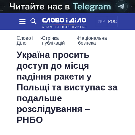
УКР
РОС
НОВИНИ
Слово і
›
Стрічка
›
Національна
Діло
публікацій
безпека
ОБIЦЯНКИ
СТРІЧКА
ПОЛІТИКА
Україна просить
ПОДІЇ
ЕКОНОМІКА
доступ до місця
ПОЛIТИКИ
СТАТТІ
СУСПІЛЬСТВО
падіння ракети у
ІНФОГРАФІКА
ДУМКИ
СВІТ
УСІ ПОЛІТИКИ
Польщі та виступає за
ОГЛЯДИ
ПРЕЗИДЕНТ І ОФІС
ВІДЕО
подальше
ДАЙДЖЕСТИ
ВЕРХОВНА РАДА
ПІДТРИМАТИ
КАБІНЕТ МІНІСТРІВ
розслідування –
ГОЛОВИ ОБЛАДМІНІСТРАЦІЙ
РНБО
ПОРІВНЯННЯ ПОЛІТИКІВ
МЕРИ МІСТ
ВСІ ПЕРСОНИ