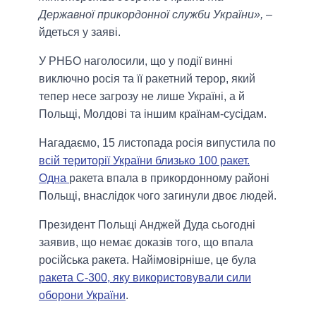
Державної прикордонної служби України»,
–
йдеться у заяві.
У РНБО наголосили, що у події винні
виключно росія та її ракетний терор, який
тепер несе загрозу не лише Україні, а й
Польщі, Молдові та іншим країнам-сусідам.
Нагадаємо, 15 листопада росія випустила по
всій території України близько 100 ракет.
Одна
ракета впала в прикордонному районі
Польщі, внаслідок чого загинули двоє людей.
Президент Польщі Анджей Дуда сьогодні
заявив, що немає доказів того, що впала
російська ракета. Найімовірніше, це була
ракета С-300, яку використовували сили
оборони України
.