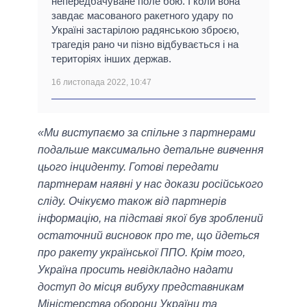
непередбачуване поле бою. І коли вона
завдає масованого ракетного удару по
Україні застарілою радянською зброєю,
трагедія рано чи пізно відбувається і на
територіях інших держав.
16 листопада 2022, 10:47
«Ми виступаємо за спільне з партнерами
подальше максимально детальне вивчення
цього інциденту. Готові передати
партнерам наявні у нас докази російського
сліду. Очікуємо також від партнерів
інформацію, на підставі якої був зроблений
остаточний висновок про те, що йдеться
про ракету української ППО. Крім того,
Україна просить невідкладно надати
доступ до місця вибуху представникам
Міністерства оборони України та