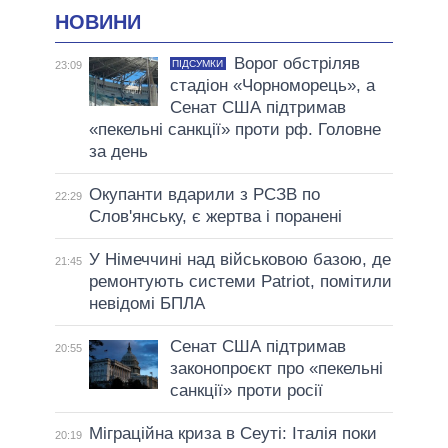
НОВИНИ
Ворог обстріляв
ПІДСУМКИ
23:09
стадіон «Чорноморець», а
Сенат США підтримав
«пекельні санкції» проти рф. Головне
за день
Окупанти вдарили з РСЗВ по
22:29
Слов'янську, є жертва і поранені
У Німеччині над військовою базою, де
21:45
ремонтують системи Patriot, помітили
невідомі БПЛА
Сенат США підтримав
20:55
законопроєкт про «пекельні
санкції» проти росії
Міграційна криза в Сеуті: Італія поки
20:19