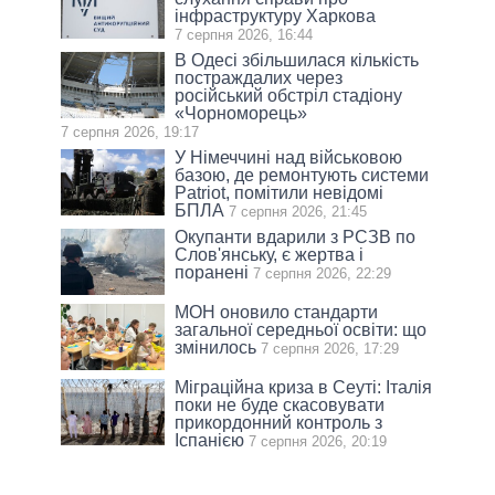
інфраструктуру Харкова
7 серпня 2026, 16:44
В Одесі збільшилася кількість
постраждалих через
російський обстріл стадіону
«Чорноморець»
7 серпня 2026, 19:17
У Німеччині над військовою
базою, де ремонтують системи
Patriot, помітили невідомі
БПЛА
7 серпня 2026, 21:45
Окупанти вдарили з РСЗВ по
Слов'янську, є жертва і
поранені
7 серпня 2026, 22:29
МОН оновило стандарти
загальної середньої освіти: що
змінилось
7 серпня 2026, 17:29
Міграційна криза в Сеуті: Італія
поки не буде скасовувати
прикордонний контроль з
Іспанією
7 серпня 2026, 20:19