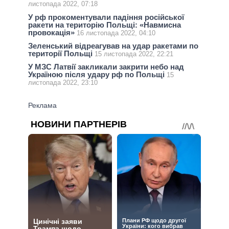
листопада 2022, 07:18
У рф прокоментували падіння російської
ракети на територію Польщі: «Навмисна
провокація»
16 листопада 2022, 04:10
Зеленський відреагував на удар ракетами по
території Польщі
15 листопада 2022, 22:21
У МЗС Латвії закликали закрити небо над
Україною після удару рф по Польщі
15
листопада 2022, 23:10