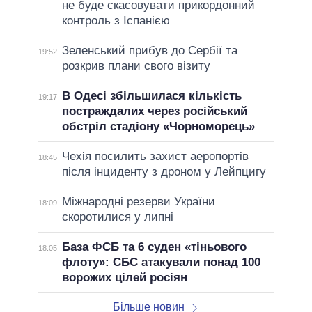
не буде скасовувати прикордонний
контроль з Іспанією
Зеленський прибув до Сербії та
19:52
розкрив плани свого візиту
В Одесі збільшилася кількість
19:17
постраждалих через російський
обстріл стадіону «Чорноморець»
Чехія посилить захист аеропортів
18:45
після інциденту з дроном у Лейпцигу
Міжнародні резерви України
18:09
скоротилися у липні
База ФСБ та 6 суден «тіньового
18:05
флоту»: СБС атакували понад 100
ворожих цілей росіян
Більше новин