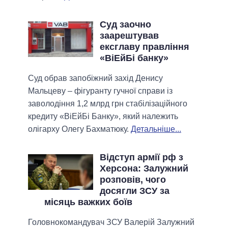
Суд заочно
заарештував
ексглаву правління
«ВіЕйБі банку»
Суд обрав запобіжний захід Денису
Мальцеву – фігуранту гучної справи із
заволодіння 1,2 млрд грн стабілізаційного
кредиту «ВіЕйБі Банку», який належить
олігарху Олегу Бахматюку.
Детальніше...
Відступ армії рф з
Херсона: Залужний
розповів, чого
досягли ЗСУ за
місяць важких боїв
Головнокомандувач ЗСУ Валерій Залужний