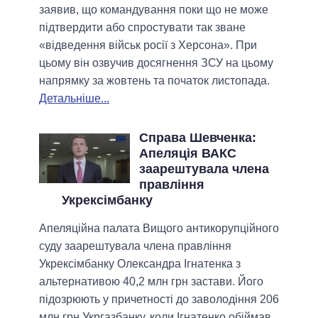
заявив, що командування поки що не може
підтвердити або спростувати так зване
«відведення військ росії з Херсона». При
цьому він озвучив досягнення ЗСУ на цьому
напрямку за жовтень та початок листопада.
Детальніше...
Справа Шевченка:
Апеляція ВАКС
заарештувала члена
правління
Укрексімбанку
Апеляційна палата Вищого антикорупційного
суду заарештувала члена правління
Укрексімбанку Олександра Ігнатенка з
альтернативою 40,2 млн грн застави. Його
підозрюють у причетності до заволодіння 206
млн грн Укргазбанку, коли Ігнатенко обіймав