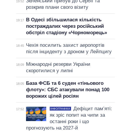
Зеленський прибув до Сербії та
19:52
розкрив плани свого візиту
В Одесі збільшилася кількість
19:17
постраждалих через російський
обстріл стадіону «Чорноморець»
Чехія посилить захист аеропортів
18:45
після інциденту з дроном у Лейпцигу
Міжнародні резерви України
18:09
скоротилися у липні
База ФСБ та 6 суден «тіньового
18:05
флоту»: СБС атакували понад 100
ворожих цілей росіян
Дефіцит пам’яті:
ІНФОГРАФІКА
17:52
як зріс попит на чипи за
останні роки і що
прогнозують на 2027-й