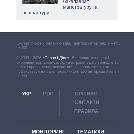
бакалаврат,
магістратуру та
аспірантуру
Cуб'єкт у сфері онлайн-медіа. Ідентифікатор медіа – R40-
05063
© 2009—2026
«Слово і Діло»
.
Всі права захищені і
охороняються законом. Адміністрація сайту залишає за
собою право не погоджуватися з інформацією, яка
публікується на сайті, власниками або авторами якої є треті
особи.
УКР
РОС
ПРО НАС
КОНТАКТИ
ПРАВИЛА
МОНІТОРИНГ
ТЕМАТИКИ