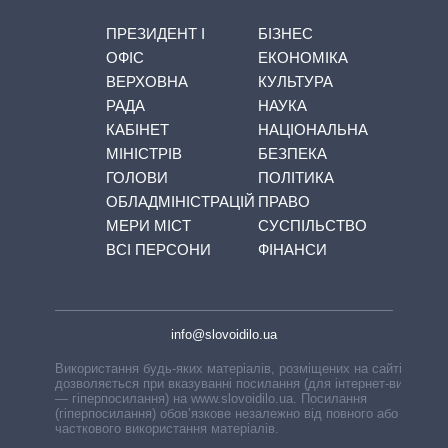
ПРЕЗИДЕНТ І
БІЗНЕС
ОФІС
ЕКОНОМІКА
ВЕРХОВНА
КУЛЬТУРА
РАДА
НАУКА
КАБІНЕТ
НАЦІОНАЛЬНА
МІНІСТРІВ
БЕЗПЕКА
ГОЛОВИ
ПОЛІТИКА
ОБЛАДМІНІСТРАЦІЙ
ПРАВО
МЕРИ МІСТ
СУСПІЛЬСТВО
ВСІ ПЕРСОНИ
ФІНАНСИ
info@slovoidilo.ua
Використання будь-яких матеріалів, розміщених на сайті,
дозволяється при вказуванні посилання (для інтернет-видань
— гіперпосилання) на www.slovoidilo.ua. Посилання
(гіперпосилання) обов’язкове незалежно від повного або
часткового використання матеріалів.