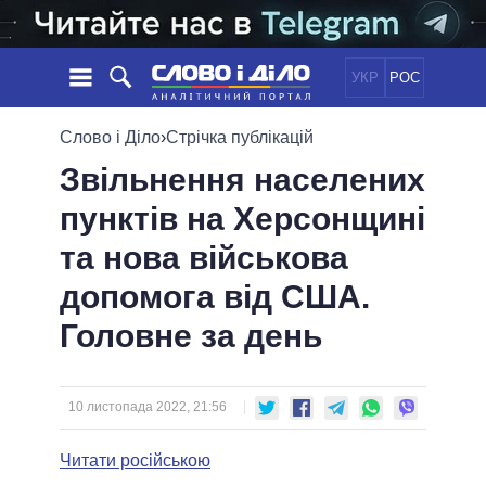
УКР
РОС
НОВИНИ
Слово і Діло
›
Стрічка публікацій
Звільнення населених
ОБIЦЯНКИ
СТРІЧКА
ПОЛІТИКА
пунктів на Херсонщині
ПОДІЇ
ЕКОНОМІКА
ПОЛIТИКИ
та нова військова
СТАТТІ
СУСПІЛЬСТВО
ІНФОГРАФІКА
ДУМКИ
СВІТ
УСІ ПОЛІТИКИ
допомога від США.
ОГЛЯДИ
ПРЕЗИДЕНТ І ОФІС
Головне за день
ВІДЕО
ДАЙДЖЕСТИ
ВЕРХОВНА РАДА
ПІДТРИМАТИ
КАБІНЕТ МІНІСТРІВ
ГОЛОВИ ОБЛАДМІНІСТРАЦІЙ
10 листопада 2022, 21:56
ПОРІВНЯННЯ ПОЛІТИКІВ
МЕРИ МІСТ
Читати російською
ВСІ ПЕРСОНИ