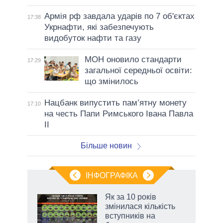
Армія рф завдала ударів по 7 об'єктах
17:38
Укрнафти, які забезпечують
видобуток нафти та газу
МОН оновило стандарти
17:29
загальної середньої освіти:
що змінилось
Нацбанк випустить пам’ятну монету
17:10
на честь Папи Римського Івана Павла
II
Більше новин
ІНФОГРАФІКА
Як за 10 років
раїні
змінилася кількість
ої
вступників на