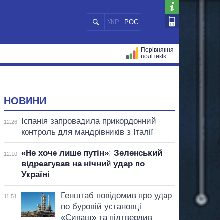
УКР
РОС
Порівняння
політиків
ЦІЙ
МЕРИ МІСТ
ВСІ ПЕРСОНИ
НОВИНИ
Іспанія запровадила прикордонний
12:26
контроль для мандрівників з Італії
«Не хоче лише путін»: Зеленський
12:10
відреагував на нічний удар по
Україні
Генштаб повідомив про удар
11:51
по буровій установці
«Сиваш» та підтвердив