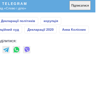
У TELEGRAM
Підписатися
ід «Слово і діло»
Декларації політиків
корупція
ційний суд
Декларації 2020
Анна Колісник
ділитися: