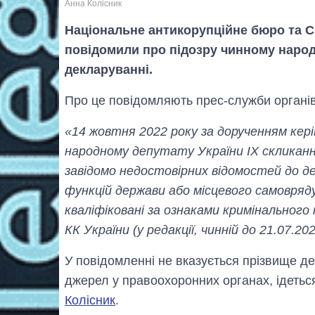
Анна Колісник
Національне антикорупційне бюро та С
повідомили про підозру чинному наро
декларуванні.
Про це повідомляють прес-служби органів
«14 жовтня 2022 року за дорученням кер
народному депутату України IХ скликанн
завідомо недостовірних відомостей до де
функцій держави або місцевого самовряду
кваліфіковані за ознаками кримінального
КК України (у редакції, чинній до 21.07.20
У повідомленні не вказується прізвище де
джерел у правоохоронних органах, ідетьс
Колісник
.