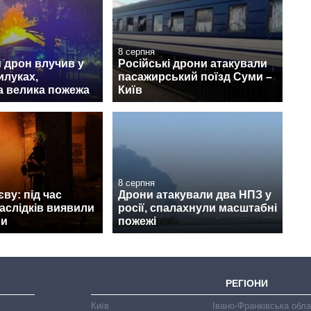
8 серпня
 дрон влучив у
Російські дрони атакували
илуках,
пасажирський поїзд Суми –
а велика пожежа
Київ
8 серпня
ву: під час
Дрони атакували два НПЗ у
наслідків виявили
росії, спалахнули масштабні
ни
пожежі
РЕГІОНИ
Київ
Івано-Франківська обл