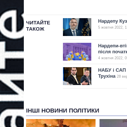
Нардепу Куз
ЧИТАЙТЕ
5 жовтня 2022, 1
ТАКОЖ
Нардепи-вті
після почат
4 жовтня 2022, 0
НАБУ і САП
Трухіна
28 ве
ІНШІ НОВИНИ ПОЛІТИКИ