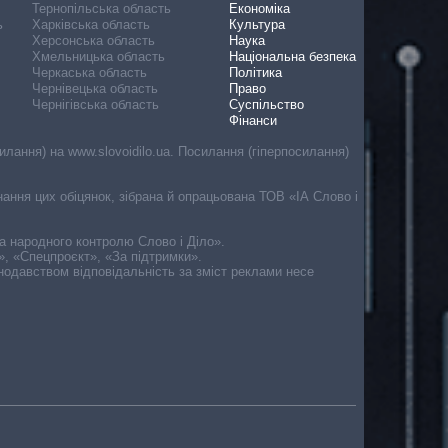
Тернопільська область
Економіка
ь
Харківська область
Культура
Херсонська область
Наука
Хмельницька область
Національна безпека
Черкаська область
Політика
Чернівецька область
Право
Чернігівська область
Суспільство
Фінанси
лання) на www.slovoidilo.ua. Посилання (гіперпосилання)
онання цих обіцянок, зібрана й опрацьована ТОВ «ІА Слово і
ма народного контролю Слово і Діло».
», «Спецпроєкт», «За підтримки».
онодавством відповідальність за зміст реклами несе