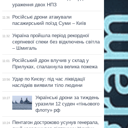
ураження двох НПЗ
Російські дрони атакували
11:36
пасажирський поїзд Суми – Київ
Україна пройшла період рекордної
11:32
серпневої спеки без відключень світла
– Шмигаль
Російський дрон влучив у склад у
11:01
Прилуках, спалахнула велика пожежа
Удар по Києву: під час ліквідації
10:56
наслідків виявили тіло людини
Українські дрони за тиждень
10:27
уразили 12 суден «тіньового
флоту» рф
Пентагон достроково усунув генерала,
10:24