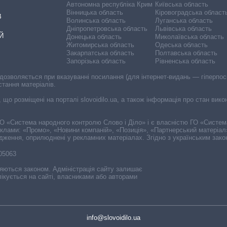
Автономна республіка Крим
Київська область
Вінницька область
Кіровоградська област
В
Волинська область
Луганська область
Дніпропетровська область
Львівська область
Й
Донецька область
Миколаївська область
Житомирська область
Одеська область
Закарпатська область
Полтавська область
Запорізька область
Рівненська область
 дозволяється при вказуванні посилання (для інтернет-видань — гіперпоси
стання матеріалів.
, що розміщені на порталі slovoidilo.ua, а також інформація про стан вик
і ГО «Система народного контролю Слово і Діло» і є власністю ГО «Систе
еклами: «Промо», «Новини компаній», «Позиція», «Партнерський матеріал
судження, оприлюднені у рекламних матеріалах. Згідно з українським зак
-05063
няються законом. Адміністрація сайту залишає
ікується на сайті, власниками або авторами
info@slovoidilo.ua