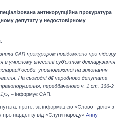
пеціалізована антикорупційна прокуратура
дному депутату у недостовірному
.
івника САП прокурором повідомлено про підозру
я в умисному внесенні суб'єктом декларування
кларації особи, уповноваженої на виконання
вання. На сьогодні дії народного депутата
Дефіцит пам’яті:
як зріс попит на
 правопорушення, передбаченого ч. 1 ст. 366-2
чипи за останні
21)»
, – інформує САП.
роки і що
прогнозують на
2027-й
путата, проте, за інформацією «Слово і діло» з
я про нардепку від «Слуги народу»
Анну