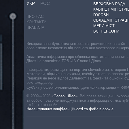
УКР
РОС
ВЕРХОВНА РАДА
КАБІНЕТ МІНІСТРІ
ГОЛОВИ
ПРО НАС
ОБЛАДМІНІСТРАЦІ
КОНТАКТИ
МЕРИ МІСТ
ПРАВИЛА
ВСІ ПЕРСОНИ
Використання будь-яких матеріалів, розміщених на сайті,
обов’язкове незалежно від повного або часткового викори
Аналітична інформація про обіцянки політиків і чиновників
Діло» і є власністю ТОВ «ІА Слово і Діло».
Інфографіки, розміщені на порталі slovoidilo.ua, створен
Матеріали, відмічені значками, публікуються на правах р
Редакція не несе відповідальності за факти та оціночні 
рекламодавець.
Cуб'єкт у сфері онлайн-медіа. Ідентифікатор медіа – R40
© 2009—2026
«Слово і Діло»
.
Всі права захищені і охоро
за собою право не погоджуватися з інформацією, яка публ
якої є треті особи.
Налаштування конфіденційності та файлів cookie