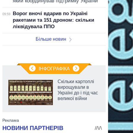
який координував підтримку України
Ворог вночі вдарив по Україні
09:59
ракетами та 151 дроном: скільки
ліквідувала ППО
Більше новин
ІНФОГРАФІКА
Скільки картоплі
вирощували в
Україні до і під час
великої війни