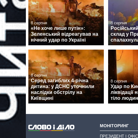
8 серпня
8 серпня
«Не хоче лише путін»:
Російський
Зеленський відреагував на
склад у Пр
нічний удар по Україні
спалахнул
8 серпня
Серед загиблих 4-річна
8 серпня
дитина: у ДСНС уточнили
Удар по Киє
наслідки обстрілу на
ліквідації 
Київщині
тіло люди
МОНІТОРИНГ
ПРЕЗИДЕНТ І ОФІС