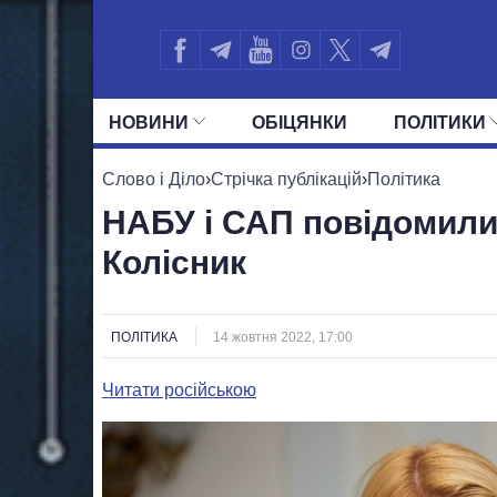
НОВИНИ
ОБIЦЯНКИ
ПОЛIТИКИ
УСІ ПОЛІТИКИ
ПРЕЗИДЕНТ І ОФ
Слово і Діло
›
Стрічка публікацій
›
Політика
НАБУ і САП повідомили
Колісник
ПОЛІТИКА
14 жовтня 2022, 17:00
Читати російською