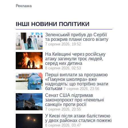
ІНШІ НОВИНИ ПОЛІТИКИ
Зеленський прибув до Сербії
та розкрив плани свого візиту
7 серпня 2026, 19:52
На Київщині через російську
атаку загинули троє людей,
серед них дитина
8 серпня 2026, 02:53
Перші виплати за програмою
«Пакунок школяра» вже
надходять: що потрібно знати
батькам
7 серпня 2026, 23:56
Сенат США підтримав
законопроєкт про «пекельні
санкції» проти росії
7 серпня 2026, 20:55
У Києві після атаки балістикою
у двох районах сталися пожежі
8 серпня 2026, 03:47