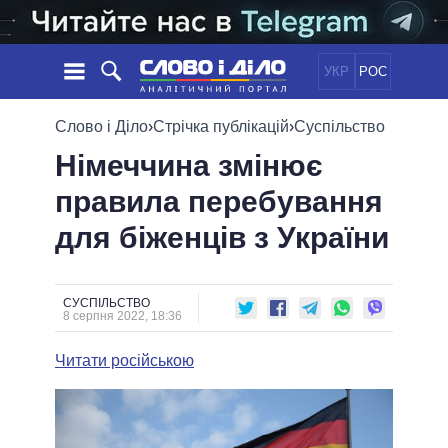
УКР
РОС
НОВИНИ
Слово і Діло
›
Стрічка публікацій
›
Суспільство
Німеччина змінює
ОБIЦЯНКИ
СТРІЧКА
ПОЛІТИКА
правила перебування
ПОДІЇ
ЕКОНОМІКА
ПОЛIТИКИ
для біженців з України
СТАТТІ
СУСПІЛЬСТВО
ІНФОГРАФІКА
ДУМКИ
СВІТ
УСІ ПОЛІТИКИ
ОГЛЯДИ
ПРЕЗИДЕНТ І ОФІС
ВІДЕО
СУСПІЛЬСТВО
ДАЙДЖЕСТИ
8 серпня 2022, 18:36
ВЕРХОВНА РАДА
ПІДТРИМАТИ
КАБІНЕТ МІНІСТРІВ
Читати російською
ГОЛОВИ ОБЛАДМІНІСТРАЦІЙ
ПОРІВНЯННЯ ПОЛІТИКІВ
МЕРИ МІСТ
ВСІ ПЕРСОНИ