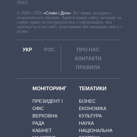
05063
© 2009—2026
«Слово і Діло»
.
Всі права захищені і
охороняються законом. Адміністрація сайту залишає за
собою право не погоджуватися з інформацією, яка
публікується на сайті, власниками або авторами якої є треті
особи.
УКР
РОС
ПРО НАС
КОНТАКТИ
ПРАВИЛА
МОНІТОРИНГ
ТЕМАТИКИ
ПРЕЗИДЕНТ І
БІЗНЕС
ОФІС
ЕКОНОМІКА
ВЕРХОВНА
КУЛЬТУРА
РАДА
НАУКА
КАБІНЕТ
НАЦІОНАЛЬНА