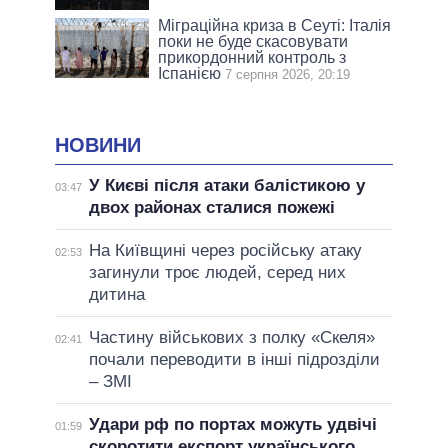
Міграційна криза в Сеуті: Італія
поки не буде скасовувати
прикордонний контроль з
Іспанією
7 серпня 2026, 20:19
НОВИНИ
У Києві після атаки балістикою у
03:47
двох районах сталися пожежі
На Київщині через російську атаку
02:53
загинули троє людей, серед них
дитина
Частину військових з полку «Скеля»
02:41
почали переводити в інші підрозділи
– ЗМІ
Удари рф по портах можуть удвічі
01:59
скоротити експорт українського