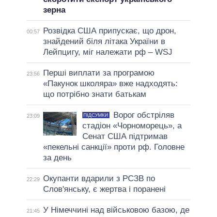
зерна
Розвідка США припускає, що дрон,
00:57
знайдений біля літака України в
Лейпцигу, міг належати рф – WSJ
Перші виплати за програмою
23:56
«Пакунок школяра» вже надходять:
що потрібно знати батькам
Ворог обстріляв
ПІДСУМКИ
23:09
стадіон «Чорноморець», а
Сенат США підтримав
«пекельні санкції» проти рф. Головне
за день
Окупанти вдарили з РСЗВ по
22:29
Слов'янську, є жертва і поранені
У Німеччині над військовою базою, де
21:45