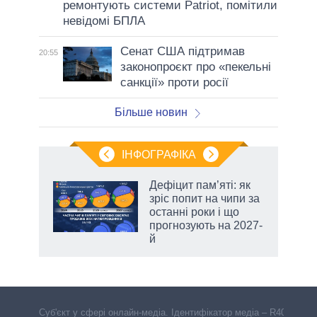
ремонтують системи Patriot, помітили
невідомі БПЛА
Сенат США підтримав
20:55
законопроєкт про «пекельні
санкції» проти росії
Більше новин
ІНФОГРАФІКА
жет
Дефіцит пам’яті: як
зріс попит на чипи за
ків
останні роки і що
прогнозують на 2027-
й
Cуб'єкт у сфері онлайн-медіа. Ідентифікатор медіа – R40-