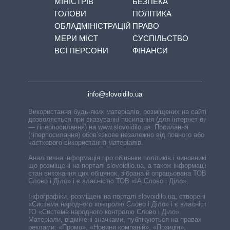
МІНІСТРІВ
БЕЗПЕКА
ГОЛОВИ
ПОЛІТИКА
ОБЛАДМІНІСТРАЦІЙ
ПРАВО
МЕРИ МІСТ
СУСПІЛЬСТВО
ВСІ ПЕРСОНИ
ФІНАНСИ
info@slovoidilo.ua
Використання будь-яких матеріалів, розміщених на сайті,
дозволяється при вказуванні посилання (для інтернет-видань
— гіперпосилання) на www.slovoidilo.ua. Посилання
(гіперпосилання) обов’язкове незалежно від повного або
часткового використання матеріалів.
Аналітична інформація про обіцянки політиків і чиновників,
що розміщені на порталі slovoidilo.ua, а також інформація про
стан виконання цих обіцянок, зібрана й опрацьована ТОВ «ІА
Слово і Діло» і є власністю ТОВ «ІА Слово і Діло».
Інфографіки, розміщені на порталі slovoidilo.ua, створені ГО
«Система народного контролю Слово і Діло» і є власністю
ГО «Система народного контролю Слово і Діло».
Матеріали, відмічені значками, публікуються на правах
реклами: «Промо», «Новини компаній», «Позиція»,