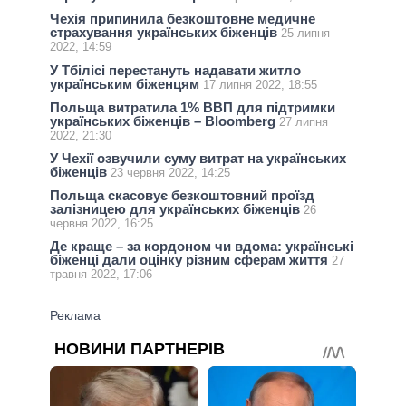
Чехія припинила безкоштовне медичне
страхування українських біженців
25 липня
2022, 14:59
У Тбілісі перестануть надавати житло
українським біженцям
17 липня 2022, 18:55
Польща витратила 1% ВВП для підтримки
українських біженців – Bloomberg
27 липня
2022, 21:30
У Чехії озвучили суму витрат на українських
біженців
23 червня 2022, 14:25
Польща скасовує безкоштовний проїзд
залізницею для українських біженців
26
червня 2022, 16:25
Де краще – за кордоном чи вдома: українські
біженці дали оцінку різним сферам життя
27
травня 2022, 17:06