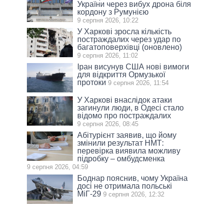
України через вибух дрона біля
кордону з Румунією
9 серпня 2026, 10:22
У Харкові зросла кількість
постраждалих через удар по
багатоповерхівці (оновлено)
9 серпня 2026, 11:02
Іран висунув США нові вимоги
для відкриття Ормузької
протоки
9 серпня 2026, 11:54
У Харкові внаслідок атаки
загинули люди, в Одесі стало
відомо про постраждалих
9 серпня 2026, 08:45
Абітурієнт заявив, що йому
змінили результат НМТ:
перевірка виявила можливу
підробку – омбудсменка
9 серпня 2026, 04:59
Боднар пояснив, чому Україна
досі не отримала польські
МіГ-29
9 серпня 2026, 12:32