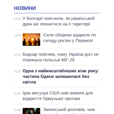
НОВИНИ
У Болгарії пояснили, як український
13:03
дрон міг опинитися на її території
Сили оборони вдарили по
12:54
складу росіян у Перекопі
Боднар пояснив, чому Україна досі не
12:32
отримала польські МіГ-29
Одна з наймасштабніших атак року:
12:22
частина Одеси залишилася без
світла
Іран висунув США нові вимоги для
11:54
відкриття Ормузької протоки
Зеленський розповів, чим
11:48