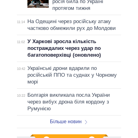
росія била по Україні
протягом тижня
На Одещині через російську атаку
11:14
частково обмежили рух до Молдови
У Харкові зросла кількість
11:02
постраждалих через удар по
багатоповерхівці (оновлено)
Українські дрони вдарили по
10:42
російській ППО та суднах у Чорному
морі
Болгарія викликала посла України
10:22
через вибух дрона біля кордону з
Румунією
Більше новин