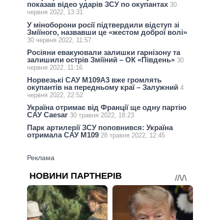
показав відео ударів ЗСУ по окупантах
30
червня 2022, 13:31
У міноборони росії підтвердили відступ зі
Зміїного, назвавши це «жестом доброї волі»
30 червня 2022, 11:57
Росіяни евакуювали залишки гарнізону та
залишили острів Зміїний – ОК «Південь»
30
червня 2022, 11:16
Норвезькі САУ М109А3 вже громлять
окупантів на передньому краї – Залужний
4
червня 2022, 22:52
Україна отримає від Франції ще одну партію
САУ Caesar
30 травня 2022, 18:23
Парк артилерії ЗСУ поповнився: Україна
отримала САУ М109
28 травня 2022, 12:45