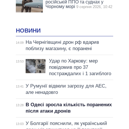
російській ППО та суднах у
Чорному морі
9 серпня 2026, 10:42
НОВИНИ
На Чернігівщині дрон рф вдарив
14:09
поблизу магазину, є поранені
Удар по Харкову: мер
13:53
повідомив про 37
постраждалих і 1 загиблого
У Румунії відвели загрозу для АЕС,
13:41
але ненадовго
В Одесі зросла кількість поранених
13:28
після атаки дронів
У Болгарії пояснили, як український
13:03