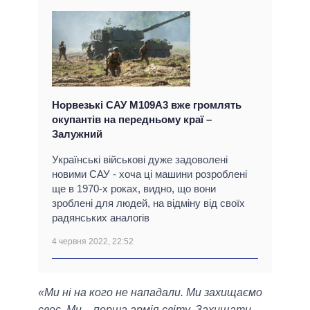
Норвезькі САУ М109А3 вже громлять
окупантів на передньому краї –
Залужний
Українські військові дуже задоволені
новими САУ - хоча ці машини розроблені
ще в 1970-х роках, видно, що вони
зроблені для людей, на відміну від своїх
радянських аналогів
4 червня 2022, 22:52
«Ми ні на кого не нападали. Ми захищаємо
своє. Ми – перша армія світу. Захищати