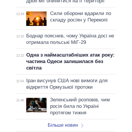
дрон міг опинитися на її території
Сили оборони вдарили по
12:54
складу росіян у Перекопі
Боднар пояснив, чому Україна досі не
12:32
отримала польські МіГ-29
Одна з наймасштабніших атак року:
12:22
частина Одеси залишилася без
світла
Іран висунув США нові вимоги для
11:54
відкриття Ормузької протоки
Зеленський розповів, чим
11:48
росія била по Україні
протягом тижня
Більше новин