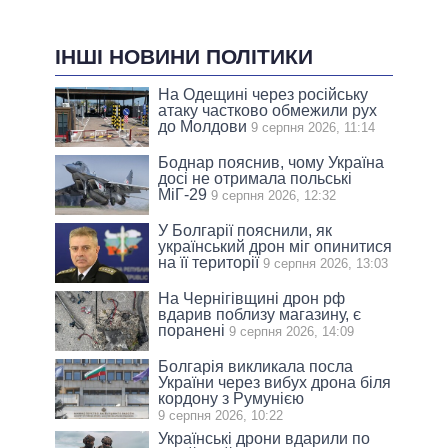
ІНШІ НОВИНИ ПОЛІТИКИ
На Одещині через російську
атаку частково обмежили рух
до Молдови
9 серпня 2026, 11:14
Боднар пояснив, чому Україна
досі не отримала польські
МіГ-29
9 серпня 2026, 12:32
У Болгарії пояснили, як
український дрон міг опинитися
на її території
9 серпня 2026, 13:03
На Чернігівщині дрон рф
вдарив поблизу магазину, є
поранені
9 серпня 2026, 14:09
Болгарія викликала посла
України через вибух дрона біля
кордону з Румунією
9 серпня 2026, 10:22
Українські дрони вдарили по