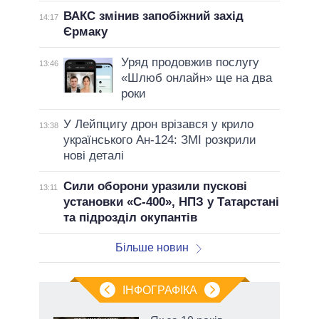
ВАКС змінив запобіжний захід
14:17
Єрмаку
Уряд продовжив послугу
13:46
«Шлюб онлайн» ще на два
роки
У Лейпцигу дрон врізався у крило
13:38
українського Ан-124: ЗМІ розкрили
нові деталі
Сили оборони уразили пускові
13:11
установки «С-400», НПЗ у Татарстані
та підрозділ окупантів
Більше новин
ІНФОГРАФІКА