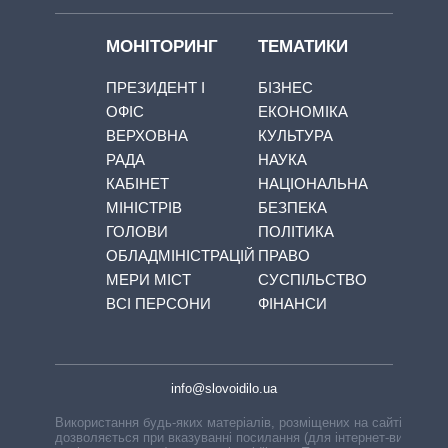
МОНІТОРИНГ
ТЕМАТИКИ
ПРЕЗИДЕНТ І
БІЗНЕС
ОФІС
ЕКОНОМІКА
ВЕРХОВНА
КУЛЬТУРА
РАДА
НАУКА
КАБІНЕТ
НАЦІОНАЛЬНА
МІНІСТРІВ
БЕЗПЕКА
ГОЛОВИ
ПОЛІТИКА
ОБЛАДМІНІСТРАЦІЙ
ПРАВО
МЕРИ МІСТ
СУСПІЛЬСТВО
ВСІ ПЕРСОНИ
ФІНАНСИ
info@slovoidilo.ua
Використання будь-яких матеріалів, розміщених на сайті,
дозволяється при вказуванні посилання (для інтернет-видань