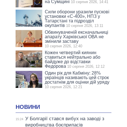
на Сумщині
10 серпня 2026, 14:41
Сили оборони уразили пускові
установки «С-400», НПЗ у
Татарстані та підрозділ
окупантів
10 серпня 2026, 13:11
Обвинуваченій ексначальниці
апарату Харківської ОВА не
змінили заставу
10 серпня 2026, 12:40
Кожен четвертий киянин
ставиться нейтрально або
байдуже до відставки
Федорова
10 серпня 2026, 12:12
Один рік для Кабміну: 28%
українців називають цей строк
достатнім для оцінки дій уряду
10 серпня 2026, 12:21
НОВИНИ
У Болгарії стався вибух на заводі з
15:24
виробництва боєприпасів