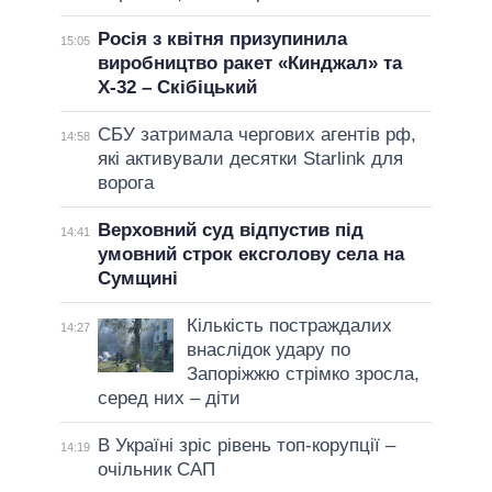
Росія з квітня призупинила
15:05
виробництво ракет «Кинджал» та
Х-32 – Скібіцький
СБУ затримала чергових агентів рф,
14:58
які активували десятки Starlink для
ворога
Верховний суд відпустив під
14:41
умовний строк ексголову села на
Сумщині
Кількість постраждалих
14:27
внаслідок удару по
Запоріжжю стрімко зросла,
серед них – діти
В Україні зріс рівень топ-корупції –
14:19
очільник САП