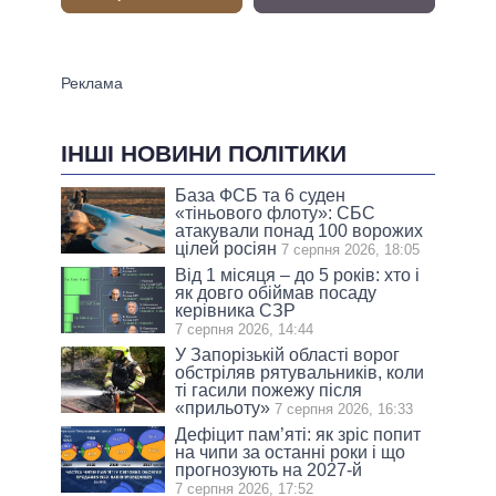
ІНШІ НОВИНИ ПОЛІТИКИ
База ФСБ та 6 суден
«тіньового флоту»: СБС
атакували понад 100 ворожих
цілей росіян
7 серпня 2026, 18:05
Від 1 місяця – до 5 років: хто і
як довго обіймав посаду
керівника СЗР
7 серпня 2026, 14:44
У Запорізькій області ворог
обстріляв рятувальників, коли
ті гасили пожежу після
«прильоту»
7 серпня 2026, 16:33
Дефіцит пам’яті: як зріс попит
на чипи за останні роки і що
прогнозують на 2027-й
7 серпня 2026, 17:52