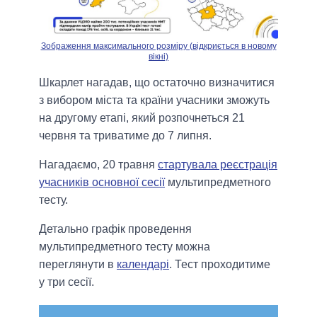
Зображення максимального розміру (відкриється в новому
вікні)
Шкарлет нагадав, що остаточно визначитися
з вибором міста та країни учасники зможуть
на другому етапі, який розпочнеться 21
червня та триватиме до 7 липня.
Нагадаємо, 20 травня
стартувала реєстрація
учасників основної сесії
мультипредметного
тесту.
Детально графік проведення
мультипредметного тесту можна
переглянути в
календарі
. Тест проходитиме
у три сесії.