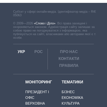
Cуб'єкт у сфері онлайн-медіа. Ідентифікатор медіа – R40-
05063
© 2009—2026
«Слово і Діло»
.
Всі права захищені і
охороняються законом. Адміністрація сайту залишає за
собою право не погоджуватися з інформацією, яка
публікується на сайті, власниками або авторами якої є треті
особи.
УКР
РОС
ПРО НАС
КОНТАКТИ
ПРАВИЛА
МОНІТОРИНГ
ТЕМАТИКИ
ПРЕЗИДЕНТ І
БІЗНЕС
ОФІС
ЕКОНОМІКА
ВЕРХОВНА
КУЛЬТУРА