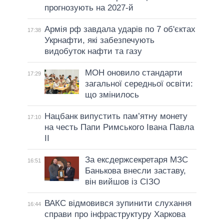
прогнозують на 2027-й
Армія рф завдала ударів по 7 об'єктах
17:38
Укрнафти, які забезпечують
видобуток нафти та газу
МОН оновило стандарти
17:29
загальної середньої освіти:
що змінилось
Нацбанк випустить пам’ятну монету
17:10
на честь Папи Римського Івана Павла
II
За ексдержсекретаря МЗС
16:51
Банькова внесли заставу,
він вийшов із СІЗО
ВАКС відмовився зупинити слухання
16:44
справи про інфраструктуру Харкова