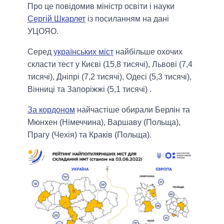
Про це повідомив міністр освіти і науки
Сергій Шкарлет
із посиланням на дані
УЦОЯО.
Серед
українських міст
найбільше охочих
скласти тест у Києві (15,8 тисячі), Львові (7,4
тисячі), Дніпрі (7,2 тисячі), Одесі (5,3 тисячі),
Вінниці та Запоріжжі (5,1 тисячі) .
За кордоном
найчастіше обирали Берлін та
Мюнхен (Німеччина), Варшаву (Польща),
Прагу (Чехія) та Краків (Польща).