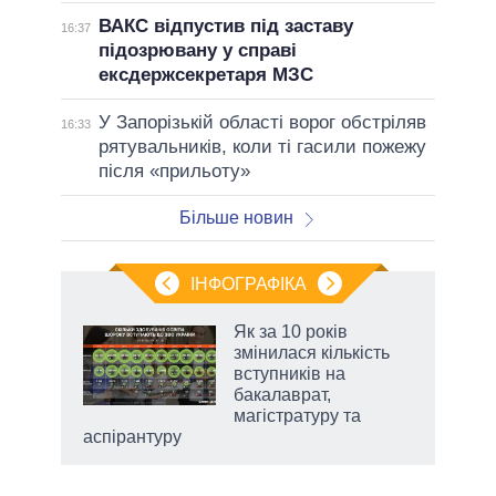
ВАКС відпустив під заставу
16:37
підозрювану у справі
ексдержсекретаря МЗС
У Запорізькій області ворог обстріляв
16:33
рятувальників, коли ті гасили пожежу
після «прильоту»
Більше новин
ІНФОГРАФІКА
Як за 10 років
 за
змінилася кількість
асть
вступників на
бакалаврат,
магістратуру та
аспірантуру