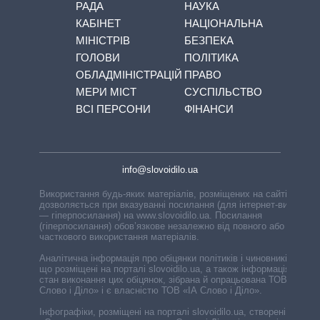
РАДА
НАУКА
КАБІНЕТ
НАЦІОНАЛЬНА
МІНІСТРІВ
БЕЗПЕКА
ГОЛОВИ
ПОЛІТИКА
ОБЛАДМІНІСТРАЦІЙ
ПРАВО
МЕРИ МІСТ
СУСПІЛЬСТВО
ВСІ ПЕРСОНИ
ФІНАНСИ
info@slovoidilo.ua
Використання будь-яких матеріалів, розміщених на сайті,
дозволяється при вказуванні посилання (для інтернет-видань
— гіперпосилання) на www.slovoidilo.ua. Посилання
(гіперпосилання) обов’язкове незалежно від повного або
часткового використання матеріалів.
Аналітична інформація про обіцянки політиків і чиновників,
що розміщені на порталі slovoidilo.ua, а також інформація про
стан виконання цих обіцянок, зібрана й опрацьована ТОВ «ІА
Слово і Діло» і є власністю ТОВ «ІА Слово і Діло».
Інфографіки, розміщені на порталі slovoidilo.ua, створені ГО