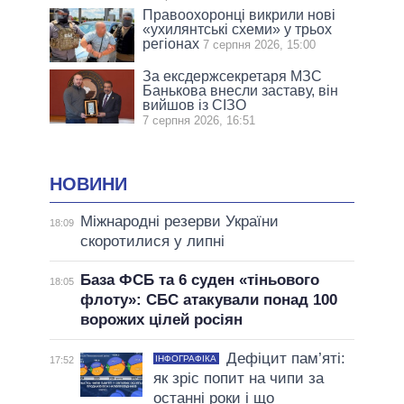
Правоохоронці викрили нові
«ухилянтські схеми» у трьох
регіонах
7 серпня 2026, 15:00
За ексдержсекретаря МЗС
Банькова внесли заставу, він
вийшов із СІЗО
7 серпня 2026, 16:51
НОВИНИ
Міжнародні резерви України
18:09
скоротилися у липні
База ФСБ та 6 суден «тіньового
18:05
флоту»: СБС атакували понад 100
ворожих цілей росіян
Дефіцит пам’яті:
ІНФОГРАФІКА
17:52
як зріс попит на чипи за
останні роки і що