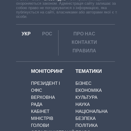
охороняються законом. Адміністрація сайту залишає за
собою право не погоджуватися з інформацією, яка
публікується на сайті, власниками або авторами якої є треті
особи.
УКР
РОС
ПРО НАС
КОНТАКТИ
ПРАВИЛА
МОНІТОРИНГ
ТЕМАТИКИ
ПРЕЗИДЕНТ І
БІЗНЕС
ОФІС
ЕКОНОМІКА
ВЕРХОВНА
КУЛЬТУРА
РАДА
НАУКА
КАБІНЕТ
НАЦІОНАЛЬНА
МІНІСТРІВ
БЕЗПЕКА
ГОЛОВИ
ПОЛІТИКА