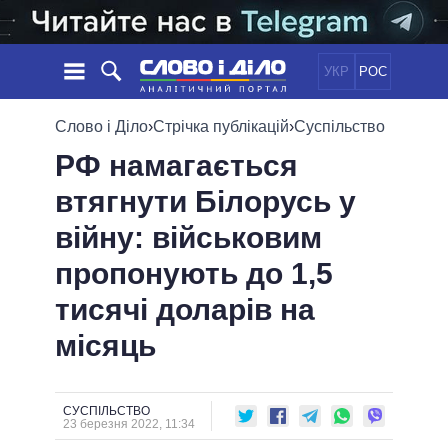
УКР
РОС
НОВИНИ
Слово і Діло
›
Стрічка публікацій
›
Суспільство
РФ намагається
ОБIЦЯНКИ
СТРІЧКА
ПОЛІТИКА
втягнути Білорусь у
ПОДІЇ
ЕКОНОМІКА
ПОЛIТИКИ
війну: військовим
СТАТТІ
СУСПІЛЬСТВО
ІНФОГРАФІКА
ДУМКИ
СВІТ
УСІ ПОЛІТИКИ
пропонують до 1,5
ОГЛЯДИ
ПРЕЗИДЕНТ І ОФІС
тисячі доларів на
ВІДЕО
ДАЙДЖЕСТИ
ВЕРХОВНА РАДА
місяць
ПІДТРИМАТИ
КАБІНЕТ МІНІСТРІВ
ГОЛОВИ ОБЛАДМІНІСТРАЦІЙ
ПОРІВНЯННЯ ПОЛІТИКІВ
МЕРИ МІСТ
СУСПІЛЬСТВО
23 березня 2022, 11:34
ВСІ ПЕРСОНИ