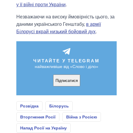
у її війні проти України
.
Незважаючи на високу ймовірність цього, за
даними українського Генштабу,
в армії
Білорусі вкрай низький бойовий дух
.
ЧИТАЙТЕ У TELEGRAM
найважливіше від «Слово і діло»
Підписатися
Розвідка
Білорусь
Вторгнення Росії
Війна з Росією
Напад Росії на Україну