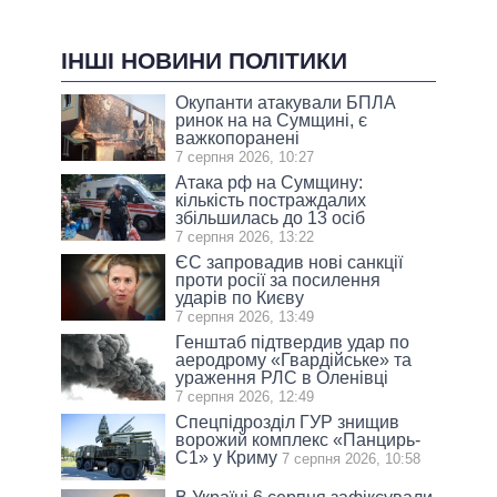
ІНШІ НОВИНИ ПОЛІТИКИ
Окупанти атакували БПЛА
ринок на на Сумщині, є
важкопоранені
7 серпня 2026, 10:27
Атака рф на Сумщину:
кількість постраждалих
збільшилась до 13 осіб
7 серпня 2026, 13:22
ЄС запровадив нові санкції
проти росії за посилення
ударів по Києву
7 серпня 2026, 13:49
Генштаб підтвердив удар по
аеродрому «Гвардійське» та
ураження РЛС в Оленівці
7 серпня 2026, 12:49
Спецпідрозділ ГУР знищив
ворожий комплекс «Панцирь-
С1» у Криму
7 серпня 2026, 10:58