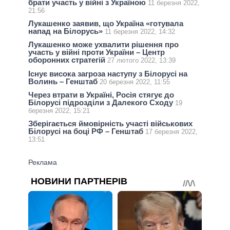
брати участь у війні з Україною
11 березня 2022,
21:56
Лукашенко заявив, що Україна «готувала
напад на Білорусь»
11 березня 2022, 14:32
Лукашенко може ухвалити рішення про
участь у війні проти України – Центр
оборонних стратегій
27 лютого 2022, 13:39
Існує висока загроза наступу з Білорусі на
Волинь – Генштаб
20 березня 2022, 11:55
Через втрати в Україні, Росія стягує до
Білорусі підрозділи з Далекого Сходу
19
березня 2022, 15:21
​Зберігається ймовірність участі військових
Білорусі на боці РФ – Генштаб
17 березня 2022,
13:51