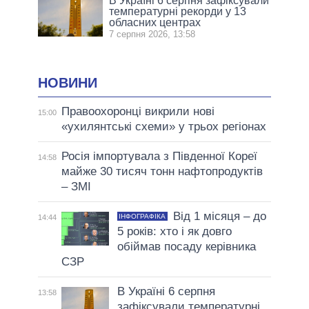
В Україні 6 серпня зафіксували
температурні рекорди у 13
обласних центрах
7 серпня 2026, 13:58
НОВИНИ
Правоохоронці викрили нові
15:00
«ухилянтські схеми» у трьох регіонах
Росія імпортувала з Південної Кореї
14:58
майже 30 тисяч тонн нафтопродуктів
– ЗМІ
Від 1 місяця – до
ІНФОГРАФІКА
14:44
5 років: хто і як довго
обіймав посаду керівника
СЗР
В Україні 6 серпня
13:58
зафіксували температурні