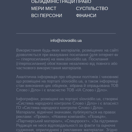
ОБЛАДМІНІСТРАЦІЙ
ПРАВО
МЕРИ МІСТ
СУСПІЛЬСТВО
ВСІ ПЕРСОНИ
ФІНАНСИ
info@slovoidilo.ua
Використання будь-яких матеріалів, розміщених на сайті,
дозволяється при вказуванні посилання (для інтернет-видань
— гіперпосилання) на www.slovoidilo.ua. Посилання
(гіперпосилання) обов’язкове незалежно від повного або
часткового використання матеріалів.
Аналітична інформація про обіцянки політиків і чиновників,
що розміщені на порталі slovoidilo.ua, а також інформація про
стан виконання цих обіцянок, зібрана й опрацьована ТОВ «ІА
Слово і Діло» і є власністю ТОВ «ІА Слово і Діло».
Інфографіки, розміщені на порталі slovoidilo.ua, створені ГО
«Система народного контролю Слово і Діло» і є власністю
ГО «Система народного контролю Слово і Діло».
Матеріали, відмічені значками, публікуються на правах
реклами: «Промо», «Новини компаній», «Позиція»,
«Партнерський матеріал», «Спецпроєкт», «За підтримки».
Редакція не несе відповідальності за факти та оціночні
судження, оприлюднені у рекламних матеріалах. Згідно з