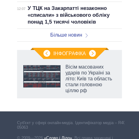
У ТЦК на Закарпатті незаконно
12:07
«списали» з військового обліку
понад 1,5 тисячі чоловіків
Більше новин
ІНФОГРАФІКА
Вісім масованих
раїні
ударів по Україні за
ої
літо: Київ та область
стали головною
ціллю рф
Cуб'єкт у сфері онлайн-медіа. Ідентифікатор медіа – R40-
05063
© 2009—2026
«Слово і Діло»
.
Всі права захищені і