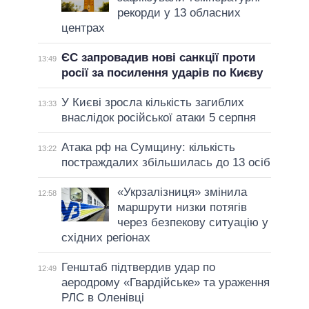
рекорди у 13 обласних
центрах
ЄС запровадив нові санкції проти
13:49
росії за посилення ударів по Києву
У Києві зросла кількість загиблих
13:33
внаслідок російської атаки 5 серпня
Атака рф на Сумщину: кількість
13:22
постраждалих збільшилась до 13 осіб
«Укрзалізниця» змінила
12:58
маршрути низки потягів
через безпекову ситуацію у
східних регіонах
Генштаб підтвердив удар по
12:49
аеродрому «Гвардійське» та ураження
РЛС в Оленівці