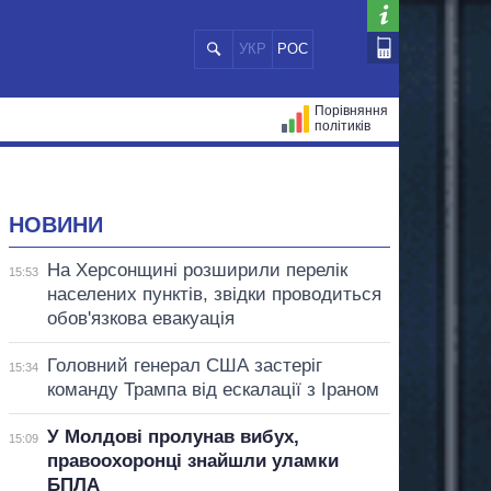
УКР
РОС
Порівняння
політиків
ЦІЙ
МЕРИ МІСТ
ВСІ ПЕРСОНИ
НОВИНИ
На Херсонщині розширили перелік
15:53
населених пунктів, звідки проводиться
обов'язкова евакуація
Головний генерал США застеріг
15:34
команду Трампа від ескалації з Іраном
У Молдові пролунав вибух,
15:09
правоохоронці знайшли уламки
БПЛА