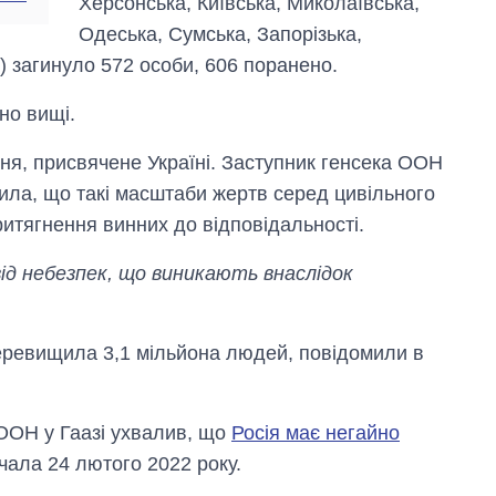
Херсонська, Київська, Миколаївська,
Одеська, Сумська, Запорізька,
) загинуло 572 особи, 606 поранено.
но вищі.
я, присвячене Україні. Заступник генсека ООН
вила, що такі масштаби жертв серед цивільного
итягнення винних до відповідальності.
ід небезпек, що виникають внаслідок
і перевищила 3,1 мільйона людей, повідомили в
ООН у Гаазі ухвалив, що
Росія має негайно
очала 24 лютого 2022 року.