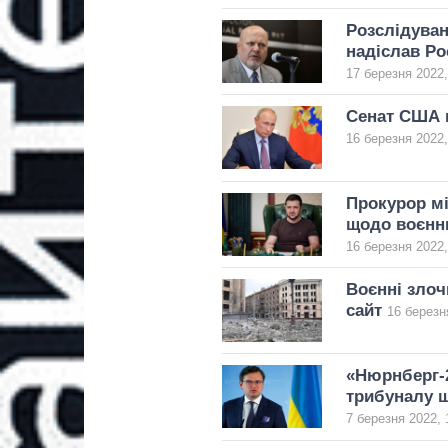
Розслідуван
надіслав Рос
17 березня 2022,
Сенат США 
16 березня 2022,
Прокурор мі
щодо воєнни
16 березня 2022,
Воєнні злоч
сайт
16 березн
«Нюрнберг-2
трибуналу щ
7 березня 2022, 