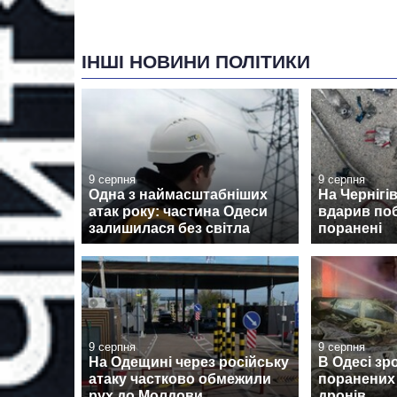
ІНШІ НОВИНИ ПОЛІТИКИ
9 серпня
9 серпня
Одна з наймасштабніших
На Чернігі
атак року: частина Одеси
вдарив поб
залишилася без світла
поранені
9 серпня
9 серпня
На Одещині через російську
В Одесі зр
атаку частково обмежили
поранених 
рух до Молдови
дронів