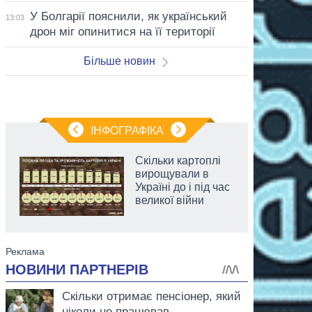
У Болгарії пояснили, як український
13:03
дрон міг опинитися на її території
Більше новин
ІНФОГРАФІКА
Скільки картоплі
вирощували в
Україні до і під час
великої війни