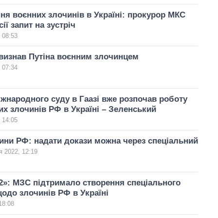
ня воєнних злочинів в Україні: прокурор МКС
ії запит на зустріч
 08:53
визнав Путіна воєнним злочинцем
 07:34
жнародного суду в Гаазі вже розпочав роботу
х злочинів РФ в Україні – Зеленський
 14:05
ини РФ: надати докази можна через спеціальний
я 2022, 12:19
»: МЗС підтримало створення спеціального
одо злочинів РФ в Україні
18:08