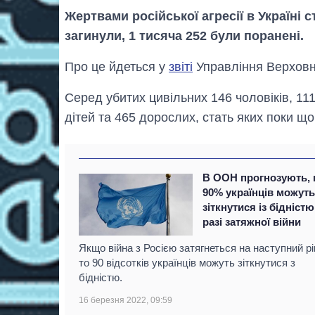
Жертвами російської агресії в Україні с
загинули, 1 тисяча 252 були поранені.
Про це йдеться у
звіті
Управління Верховн
Серед убитих цивільних 146 чоловіків, 111 
дітей та 465 дорослих, стать яких поки що
В ООН прогнозують,
90% українців можут
зіткнутися із бідністю
разі затяжної війни
Якщо війна з Росією затягнеться на наступний рі
то 90 відсотків українців можуть зіткнутися з
бідністю.
16 березня 2022, 09:59