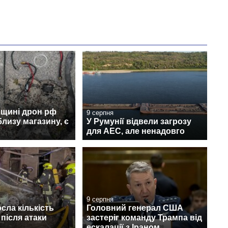
вщині дрон рф
9 серпня
лизу магазину, є
У Румунії відвели загрозу
для АЕС, але ненадовго
9 серпня
осла кількість
Головний генерал США
після атаки
застеріг команду Трампа від
ескалації з Іраном