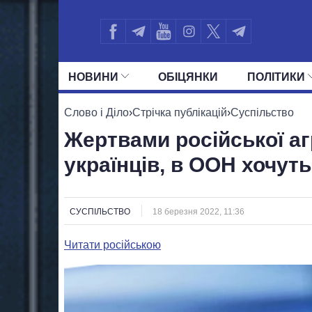
НОВИНИ
ОБIЦЯНКИ
ПОЛIТИКИ
УСІ ПОЛІТИКИ
ПРЕЗИДЕНТ І ОФ
Слово і Діло
›
Стрічка публікацій
›
Суспільство
Жертвами російської агр
українців, в ООН хочут
СУСПІЛЬСТВО
18 березня 2022, 11:36
Читати російською