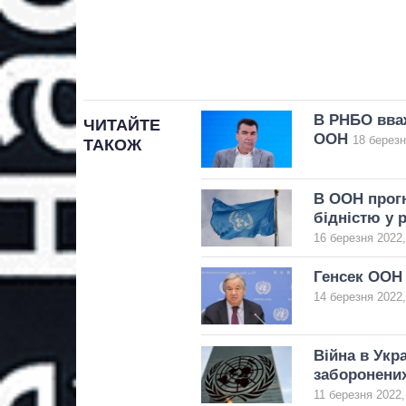
В РНБО вваж
ЧИТАЙТЕ
ООН
18 березн
ТАКОЖ
В ООН прогн
бідністю у р
16 березня 2022,
Генсек ООН 
14 березня 2022,
Війна в Укр
заборонени
11 березня 2022,