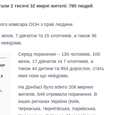
тали 2 тисячі 32 мирні жителі: 780 людей
ого комісара ООН з прав людини.
жінок, 7 дівчаток та 15 хлопчиків, а також 36
 невідома.
Серед поранених – 130 чоловіків, 100
Вісім масованих
жінок, 17 дівчаток та 7 хлопчиків, а
ударів по Україні
 що
також 44 дитини та 954 дорослих, стать
за літо: Київ та
ь
область стали
яких поки що невідома.
 у
головною ціллю
рф
На Донбасі було вбито 208 мирних
к,
жителів, 646 отримали поранення. В
інших регіонах України (Київ,
Черкаська, Чернігівська, Харківська,