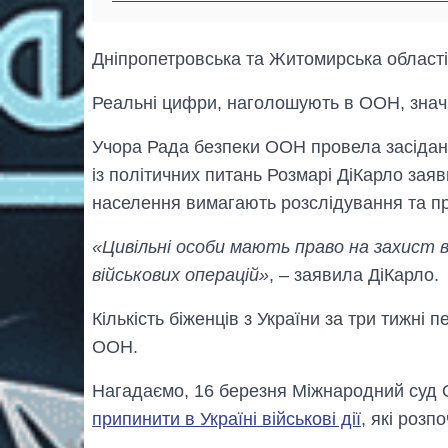
Дніпропетровська та Житомирська області
Реальні цифри, наголошують в ООН, знач
Учора Рада безпеки ООН провела засіданн
із політичних питань Розмарі ДіКарло зая
населення вимагають розслідування та пр
«Цивільні особи мають право на захист в
військових операцій»
, – заявила ДіКарло.
Кількість біженців з України за три тижн
ООН.
Нагадаємо, 16 березня Міжнародний суд 
припинити в Україні військові дії
, які розп