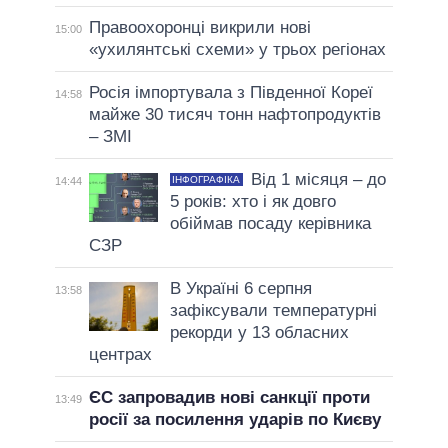
Правоохоронці викрили нові
15:00
«ухилянтські схеми» у трьох регіонах
Росія імпортувала з Південної Кореї
14:58
майже 30 тисяч тонн нафтопродуктів
– ЗМІ
Від 1 місяця – до
ІНФОГРАФІКА
14:44
5 років: хто і як довго
обіймав посаду керівника
СЗР
В Україні 6 серпня
13:58
зафіксували температурні
рекорди у 13 обласних
центрах
ЄС запровадив нові санкції проти
13:49
росії за посилення ударів по Києву