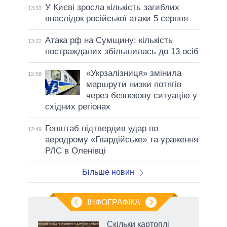
У Києві зросла кількість загиблих
13:33
внаслідок російської атаки 5 серпня
Атака рф на Сумщину: кількість
13:22
постраждалих збільшилась до 13 осіб
«Укрзалізниця» змінила
12:58
маршрути низки потягів
через безпекову ситуацію у
східних регіонах
Генштаб підтвердив удар по
12:49
аеродрому «Гвардійське» та ураження
РЛС в Оленівці
Більше новин
ІНФОГРАФІКА
жет
Скільки картоплі