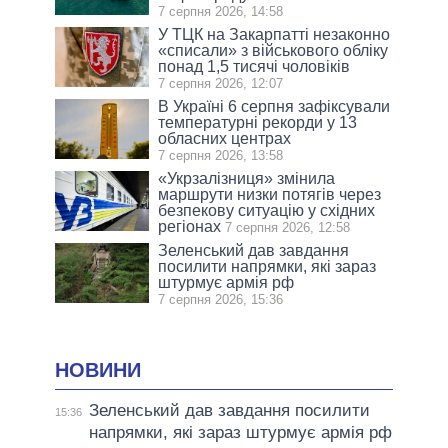
7 серпня 2026, 14:58
У ТЦК на Закарпатті незаконно
«списали» з військового обліку
понад 1,5 тисячі чоловіків
7 серпня 2026, 12:07
В Україні 6 серпня зафіксували
температурні рекорди у 13
обласних центрах
7 серпня 2026, 13:58
«Укрзалізниця» змінила
маршрути низки потягів через
безпекову ситуацію у східних
регіонах
7 серпня 2026, 12:58
Зеленський дав завдання
посилити напрямки, які зараз
штурмує армія рф
7 серпня 2026, 15:36
НОВИНИ
Зеленський дав завдання посилити
15:36
напрямки, які зараз штурмує армія рф