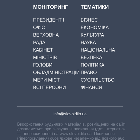
МОНІТОРИНГ
ТЕМАТИКИ
ПРЕЗИДЕНТ І
БІЗНЕС
ОФІС
ЕКОНОМІКА
ВЕРХОВНА
КУЛЬТУРА
РАДА
НАУКА
КАБІНЕТ
НАЦІОНАЛЬНА
МІНІСТРІВ
БЕЗПЕКА
ГОЛОВИ
ПОЛІТИКА
ОБЛАДМІНІСТРАЦІЙ
ПРАВО
МЕРИ МІСТ
СУСПІЛЬСТВО
ВСІ ПЕРСОНИ
ФІНАНСИ
info@slovoidilo.ua
Використання будь-яких матеріалів, розміщених на сайті,
дозволяється при вказуванні посилання (для інтернет-видань
— гіперпосилання) на www.slovoidilo.ua. Посилання
(гіперпосилання) обов’язкове незалежно від повного або