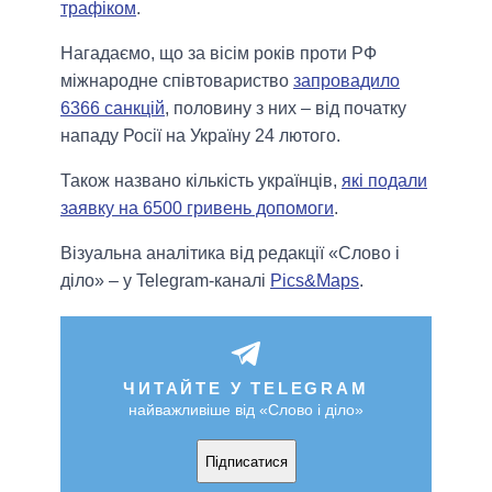
трафіком
.
Нагадаємо, що за вісім років проти РФ
міжнародне співтовариство
запровадило
6366 санкцій
, половину з них – від початку
нападу Росії на Україну 24 лютого.
Також названо кількість українців,
які подали
заявку на 6500 гривень допомоги
.
Візуальна аналітика від редакції «Слово і
діло» – у Telegram-каналі
Pics&Maps
.
ЧИТАЙТЕ У TELEGRAM
найважливіше від «Слово і діло»
Підписатися