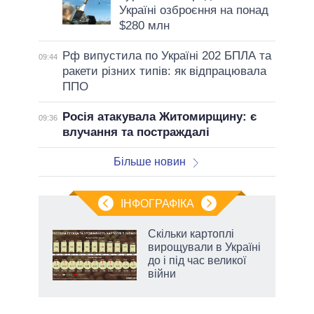
Україні озброєння на понад
$280 млн
Рф випустила по Україні 202 БПЛА та
09:44
ракети різних типів: як відпрацювала
ППО
Росія атакувала Житомирщину: є
09:36
влучання та постраждалі
Більше новин
ІНФОГРАФІКА
 як
Скільки картоплі
и за
вирощували в Україні
до і під час великої
2027-
війни