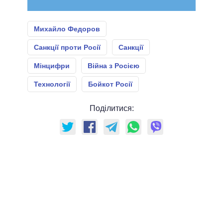
Михайло Федоров
Санкції проти Росії
Санкції
Мінцифри
Війна з Росією
Технології
Бойкот Росії
Поділитися: