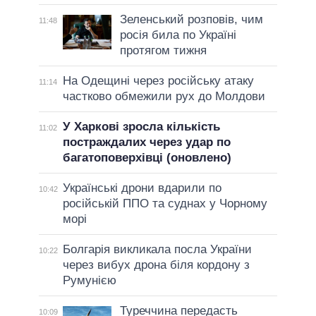
Зеленський розповів, чим
11:48
росія била по Україні
протягом тижня
На Одещині через російську атаку
11:14
частково обмежили рух до Молдови
У Харкові зросла кількість
11:02
постраждалих через удар по
багатоповерхівці (оновлено)
Українські дрони вдарили по
10:42
російській ППО та суднах у Чорному
морі
Болгарія викликала посла України
10:22
через вибух дрона біля кордону з
Румунією
Туреччина передасть
10:09