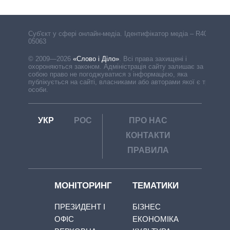
Cуб'єкт у сфері онлайн-медіа. Ідентифікатор медіа – R40-
05063
© 2009—2026
«Слово і Діло»
.
Всі права захищені і
охороняються законом. Адміністрація сайту залишає за
собою право не погоджуватися з інформацією, яка
публікується на сайті, власниками або авторами якої є треті
особи.
УКР
РОС
ПРО НАС
КОНТАКТИ
ПРАВИЛА
МОНІТОРИНГ
ТЕМАТИКИ
ПРЕЗИДЕНТ І
БІЗНЕС
ОФІС
ЕКОНОМІКА