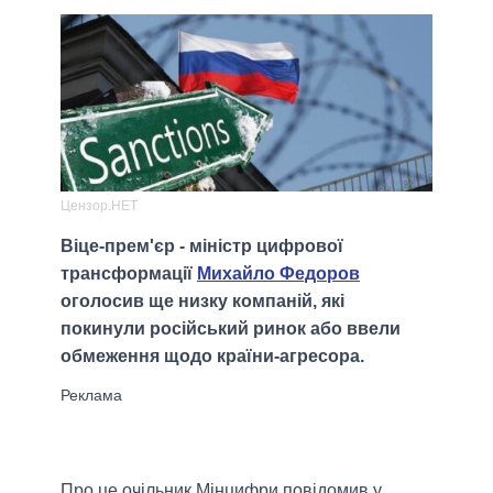
Цензор.НЕТ
Віце-прем'єр - міністр цифрової
трансформації
Михайло Федоров
оголосив ще низку компаній, які
покинули російський ринок або ввели
обмеження щодо країни-агресора.
Про це очільник Мінцифри повідомив у