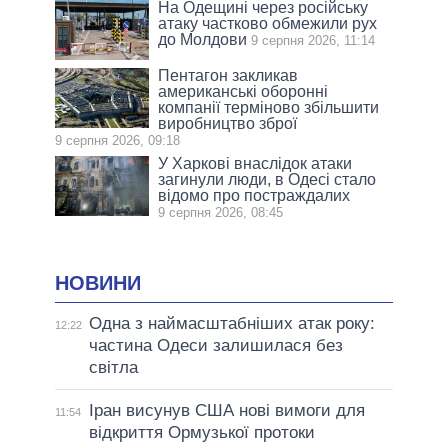
На Одещині через російську
атаку частково обмежили рух
до Молдови
9 серпня 2026, 11:14
Пентагон закликав
американські оборонні
компанії терміново збільшити
виробництво зброї
9 серпня 2026, 09:18
У Харкові внаслідок атаки
загинули люди, в Одесі стало
відомо про постраждалих
9 серпня 2026, 08:45
НОВИНИ
Одна з наймасштабніших атак року:
12:22
частина Одеси залишилася без
світла
Іран висунув США нові вимоги для
11:54
відкриття Ормузької протоки