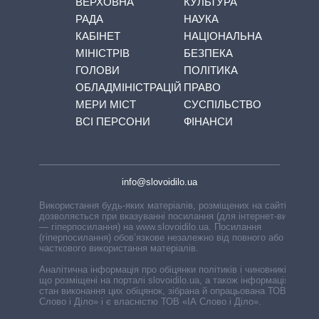
ВЕРХОВНА
КУЛЬТУРА
РАДА
НАУКА
КАБІНЕТ
НАЦІОНАЛЬНА
МІНІСТРІВ
БЕЗПЕКА
ГОЛОВИ
ПОЛІТИКА
ОБЛАДМІНІСТРАЦІЙ
ПРАВО
МЕРИ МІСТ
СУСПІЛЬСТВО
ВСІ ПЕРСОНИ
ФІНАНСИ
info@slovoidilo.ua
Використання будь-яких матеріалів, розміщених на сайті,
дозволяється при вказуванні посилання (для інтернет-видань
— гіперпосилання) на www.slovoidilo.ua. Посилання
(гіперпосилання) обов’язкове незалежно від повного або
часткового використання матеріалів.
Аналітична інформація про обіцянки політиків і чиновників,
що розміщені на порталі slovoidilo.ua, а також інформація про
стан виконання цих обіцянок, зібрана й опрацьована ТОВ «ІА
Слово і Діло» і є власністю ТОВ «ІА Слово і Діло».