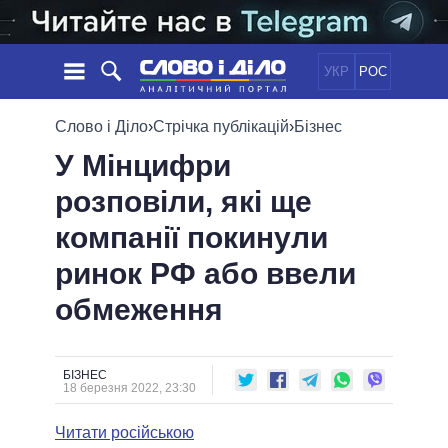
УКР
РОС
НОВИНИ
Слово і Діло
›
Стрічка публікацій
›
Бізнес
У Мінцифри
ОБIЦЯНКИ
СТРІЧКА
ПОЛІТИКА
розповіли, які ще
ПОДІЇ
ЕКОНОМІКА
ПОЛIТИКИ
компанії покинули
СТАТТІ
СУСПІЛЬСТВО
ІНФОГРАФІКА
ДУМКИ
СВІТ
УСІ ПОЛІТИКИ
ринок РФ або ввели
ОГЛЯДИ
ПРЕЗИДЕНТ І ОФІС
обмеження
ВІДЕО
ДАЙДЖЕСТИ
ВЕРХОВНА РАДА
ПІДТРИМАТИ
КАБІНЕТ МІНІСТРІВ
ГОЛОВИ ОБЛАДМІНІСТРАЦІЙ
БІЗНЕС
ПОРІВНЯННЯ ПОЛІТИКІВ
18 березня 2022, 23:30
МЕРИ МІСТ
Читати російською
ВСІ ПЕРСОНИ