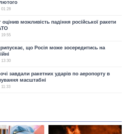
 лютого
 01:28
 оцінив можливість падіння російської ракети
АТО
 19:55
рипускає, що Росія може зосередитись на
ійні
 13:30
очі завдали ракетних ударів по аеропорту в
нування масштабні
 11:33