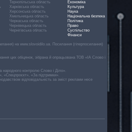
Тернопільська область
Економіка
ь
Харківська область
Культура
Херсонська область
Наука
Хмельницька область
Національна безпека
Черкаська область
Політика
Чернівецька область
Право
Чернігівська область
Суспільство
Фінанси
лання) на www.slovoidilo.ua. Посилання (гіперпосилання)
онання цих обіцянок, зібрана й опрацьована ТОВ «ІА Слово і
ма народного контролю Слово і Діло».
», «Спецпроєкт», «За підтримки».
онодавством відповідальність за зміст реклами несе