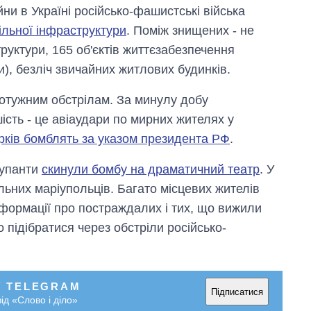
ни в Україні російсько-фашистські війська
ільної інфраструктури
. Поміж знищених - не
руктури, 165 об'єктів життєзабезпечення
и), безліч звичайних житлових будинків.
отужним обстрілам. За минулу добу
ість - це авіаудари по мирних жителях у
рків бомблять за указом президента РФ
.
купанти
скинули бомбу на драматичний театр
. У
льних маріупольців. Багато місцевих жителів
нформації про постраждалих і тих, що вижили
 підібратися через обстріли російсько-
У TELEGRAM
Підписатися
ід «Слово і діло»