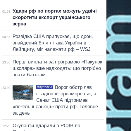
Удари рф по портах можуть удвічі
01:59
скоротити експорт українського
зерна
Розвідка США припускає, що дрон,
00:57
знайдений біля літака України в
Лейпцигу, міг належати рф – WSJ
Перші виплати за програмою «Пакунок
23:56
школяра» вже надходять: що потрібно
знати батькам
Ворог обстріляв
ПІДСУМКИ
23:09
стадіон «Чорноморець», а
Сенат США підтримав
«пекельні санкції» проти рф. Головне
за день
Окупанти вдарили з РСЗВ по
22:29