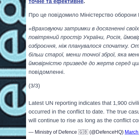
точне та ефективне
.
Про це повідомило Міністерство оборони 
«Враховуючи затримки в досягненні свої
повітряний простір України, Росія, ймов
озброєння, ніж планувалося спочатку. От
більш старої, менш точної зброї, яка ме
ймовірністю призведе до жертв серед ци
повідомленні.
(3/3)
Latest UN reporting indicates that 1,900 civi
occurred in the conflict to date. The true casua
will continue to rise as long as the conflict c
— Ministry of Defence 🇬🇧 (@DefenceHQ)
March