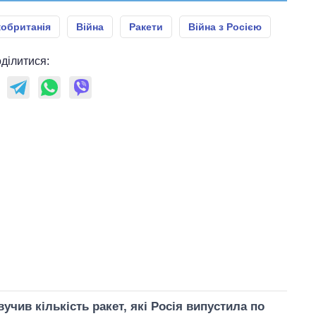
обританія
Війна
Ракети
Війна з Росією
ділитися:
учив кількість ракет, які Росія випустила по