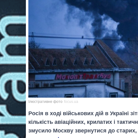
Ілюстративне фото
focus.ua
Росія в ході військових дій в Україні з
кількість авіаційних, крилатих і тактич
змусило Москву звернутися до старих,