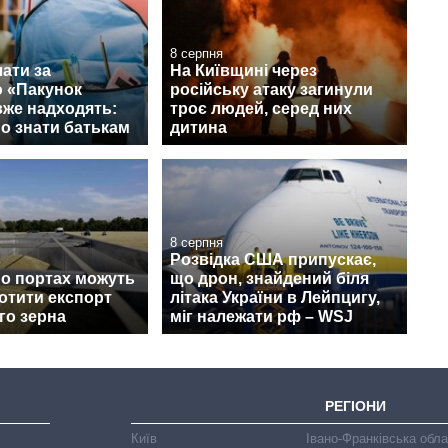
8 серпня
ати за
На Київщині через
 «Пакунок
російську атаку загинули
вже надходять:
троє людей, серед них
о знати батькам
дитина
8 серпня
Розвідка США припускає,
по портах можуть
що дрон, знайдений біля
ротити експорт
літака України в Лейпцигу,
го зерна
міг належати рф – WSJ
РЕГІОНИ
Київ
Івано-Франківська обл