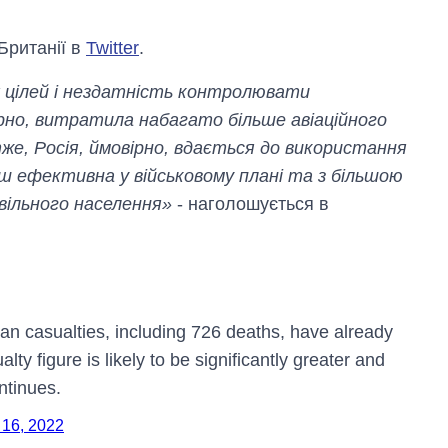
Британії в
Twitter
.
х цілей і нездатність контролювати
ірно, витратила набагато більше авіаційного
же, Росія, ймовірно, вдається до використання
нш ефективна у військовому плані та з більшою
вільного населення»
- наголошується в
lian casualties, including 726 deaths, have already
lty figure is likely to be significantly greater and
Від 1 місяця – до 5
років: хто і як
ontinues.
довго обіймав
посаду керівника
 16, 2022
СЗР