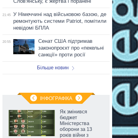
Слов'янську, є жертва і поранені
У Німеччині над військовою базою, де
21:45
ремонтують системи Patriot, помітили
невідомі БПЛА
Сенат США підтримав
20:55
законопроєкт про «пекельні
санкції» проти росії
Більше новин
ІНФОГРАФІКА
Як змінився
бюджет
Міністерства
оборони за 13
років війни з