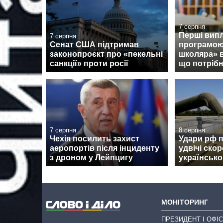
7 серпня
Перші випл
7 серпня
Сенат США підтримав
програмою
законопроєкт про «пекельні
школяра» 
санкції» проти росії
що потрібн
7 серпня
8 серпня
Чехія посилить захист
Удари рф 
аеропортів після інциденту
удвічі ско
з дроном у Лейпцигу
українсько
МОНІТОРИНГ
ПРЕЗИДЕНТ І ОФІС