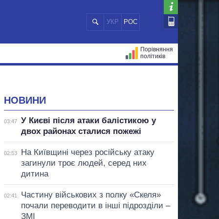
УКР
РОС
Порівняння
політиків
ЦІЙ
МЕРИ МІСТ
ВСІ ПЕРСОНИ
НОВИНИ
У Києві після атаки балістикою у
03:47
двох районах сталися пожежі
На Київщині через російську атаку
02:53
загинули троє людей, серед них
дитина
Частину військових з полку «Скеля»
02:41
почали переводити в інші підрозділи –
ЗМІ