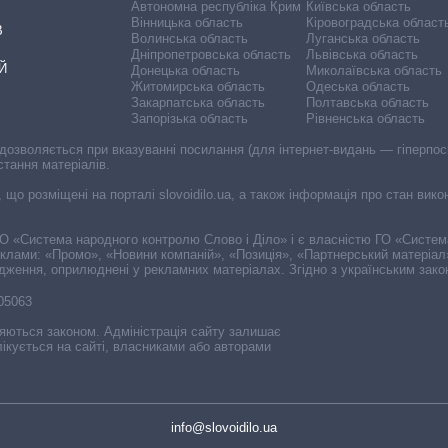
Автономна республіка Крим
Київська область
Вінницька область
Кіровоградська област
В
Волинська область
Луганська область
Дніпропетровська область
Львівська область
Й
Донецька область
Миколаївська область
Житомирська область
Одеська область
Закарпатська область
Полтавська область
Запорізька область
Рівненська область
 дозволяється при вказуванні посилання (для інтернет-видань — гіперпоси
стання матеріалів.
, що розміщені на порталі slovoidilo.ua, а також інформація про стан вик
і ГО «Система народного контролю Слово і Діло» і є власністю ГО «Систе
еклами: «Промо», «Новини компаній», «Позиція», «Партнерський матеріал
судження, оприлюднені у рекламних матеріалах. Згідно з українським зак
-05063
няються законом. Адміністрація сайту залишає
ікується на сайті, власниками або авторами
info@slovoidilo.ua