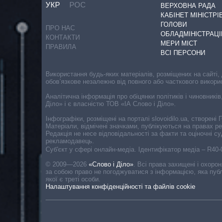
УКР
РОС
ВЕРХОВНА РАДА
КАБІНЕТ МІНІСТРІ
ГОЛОВИ
ПРО НАС
ОБЛАДМІНІСТРАЦІ
КОНТАКТИ
МЕРИ МІСТ
ПРАВИЛА
ВСІ ПЕРСОНИ
Використання будь-яких матеріалів, розміщених на сайті,
обов’язкове незалежно від повного або часткового викори
Аналітична інформація про обіцянки політиків і чиновників
Діло» і є власністю ТОВ «ІА Слово і Діло».
Інфографіки, розміщені на порталі slovoidilo.ua, створен
Матеріали, відмічені значками, публікуються на правах р
Редакція не несе відповідальності за факти та оціночні 
рекламодавець.
Cуб'єкт у сфері онлайн-медіа. Ідентифікатор медіа – R40
© 2009—2026
«Слово і Діло»
.
Всі права захищені і охоро
за собою право не погоджуватися з інформацією, яка публ
якої є треті особи.
Налаштування конфіденційності та файлів cookie