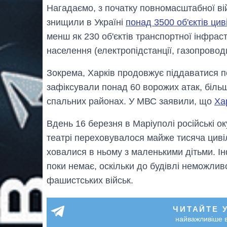
Нагадаємо, з початку повномасштабної вій
знищили в Україні
понад 3500 об'єктів цив
менш як 230 об'єктів транспортної інфраст
населення (електропідстанції, газопровод
Зокрема, Харків продовжує піддаватися п
зафіксували понад 60 ворожих атак, більш
спальних районах. У МВС заявили, що
Ха
Вдень 16 березня в Маріуполі російські о
театрі переховувалося майже тисяча циві
ховалися в ньому з маленькими дітьми. І
поки немає, оскільки до будівлі неможливо
фашистських військ.
ЧИТАЙТЕ 
найважливіше в