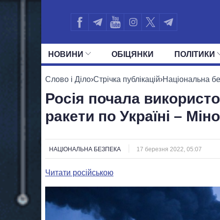
НОВИНИ
ОБIЦЯНКИ
ПОЛIТИКИ
УСІ ПОЛІТИКИ
ПРЕЗИДЕНТ І ОФ
Слово і Діло
›
Стрічка публікацій
›
Національна б
Росія почала використо
ракети по Україні – Мін
НАЦІОНАЛЬНА БЕЗПЕКА
17 березня 2022, 05:07
Читати російською