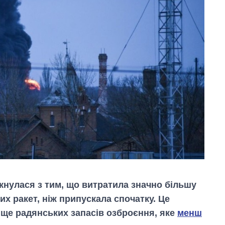
іткнулася з тим, що витратила значно більшу
них ракет, ніж припускала спочатку. Це
 ще радянських запасів озброєння, яке
менш