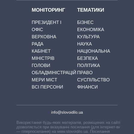
МОНІТОРИНГ
ТЕМАТИКИ
ПРЕЗИДЕНТ І
БІЗНЕС
ОФІС
ЕКОНОМІКА
ВЕРХОВНА
КУЛЬТУРА
РАДА
НАУКА
КАБІНЕТ
НАЦІОНАЛЬНА
МІНІСТРІВ
БЕЗПЕКА
ГОЛОВИ
ПОЛІТИКА
ОБЛАДМІНІСТРАЦІЙ
ПРАВО
МЕРИ МІСТ
СУСПІЛЬСТВО
ВСІ ПЕРСОНИ
ФІНАНСИ
info@slovoidilo.ua
Використання будь-яких матеріалів, розміщених на сайті,
дозволяється при вказуванні посилання (для інтернет-видань
— гіперпосилання) на www.slovoidilo.ua. Посилання