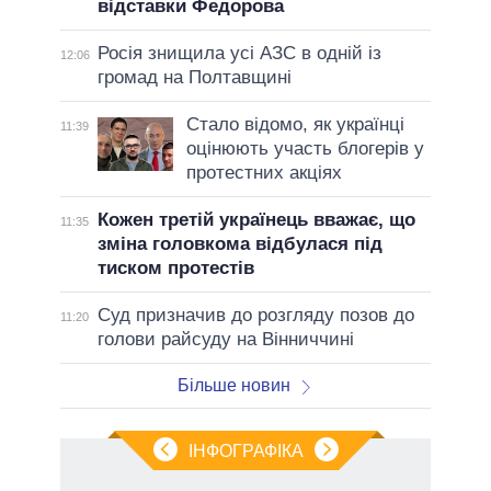
відставки Федорова
Росія знищила усі АЗС в одній із
12:06
громад на Полтавщині
Стало відомо, як українці
11:39
оцінюють участь блогерів у
протестних акціях
Кожен третій українець вважає, що
11:35
зміна головкома відбулася під
тиском протестів
Суд призначив до розгляду позов до
11:20
голови райсуду на Вінниччині
Більше новин
ІНФОГРАФІКА