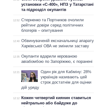
установки «С-400», НПЗ у Татарстані
та підрозділ окупантів
Стерненко та Портников очолили
12:52
рейтинг довіри серед політичних
блогерів – опитування
Обвинуваченій ексначальниці апарату
12:40
Харківської ОВА не змінили заставу
Окупанти вдарили керованою
12:35
авіабомбою по Запоріжжю, є поранені
Один рік для Кабміну: 28%
12:21
українців називають цей
строк достатнім для оцінки
дій уряду
Кожен четвертий киянин ставиться
12:12
нейтрально або байдуже до