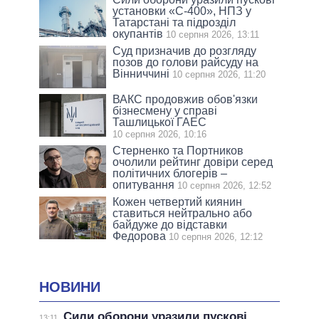
установки «С-400», НПЗ у
Татарстані та підрозділ
окупантів
10 серпня 2026, 13:11
Суд призначив до розгляду
позов до голови райсуду на
Вінниччині
10 серпня 2026, 11:20
ВАКС продовжив обов'язки
бізнесмену у справі
Ташлицької ГАЕС
10 серпня 2026, 10:16
Стерненко та Портников
очолили рейтинг довіри серед
політичних блогерів –
опитування
10 серпня 2026, 12:52
Кожен четвертий киянин
ставиться нейтрально або
байдуже до відставки
Федорова
10 серпня 2026, 12:12
НОВИНИ
Сили оборони уразили пускові
13:11