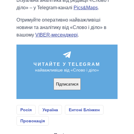
Візуальна аналітика від редакції «Слово і
діло» – у Telegram-каналі
Pics&Maps
.
Отримуйте оперативно найважливіші
новини та аналітику від «Слово і діло» в
вашому
VIBER-месенджері
.
ЧИТАЙТЕ У TELEGRAM
найважливіше від «Слово і діло»
Підписатися
Росія
Україна
Ентоні Блінкен
Провокація