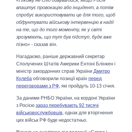
«Нікому не слід дивуватися, якщо Росія
влаштує провокацію або інцидент, а потім
спробує використовувати це для того, щоб
обґрунтувати військову інтервенцію в надії
на те, що до того моменту, як у світі
зрозуміють, що тут був підступ, буде вже
пізно»
- сказав він.
Нагадаємо, раніше державний секретар
Сполучених Штатів Америки Ентоні Блінкен і
міністр закордонних справ України
Дмитро
Кулеба
обговорили позиції країн
перед
переговорами з РФ
, які пройдуть 10-13 січня.
За даними РНБО України, на кордоні України
з Росією
зараз перебувають 92 тисячі
військовослужбовців
, однак для вторгнення
цих військ РФ буде недостатньо.