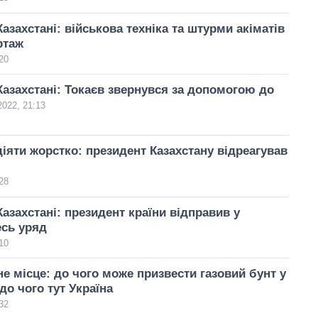
Казахстані: військова техніка та штурми акіматів
ртаж
20
Казахстані: Токаєв звернувся за допомогою до
2022, 21:13
іяти жорстко: президент Казахстану відреагував
28
Казахстані: президент країни відправив у
есь уряд
10
не місце: до чого може призвести газовий бунт у
 до чого тут Україна
32