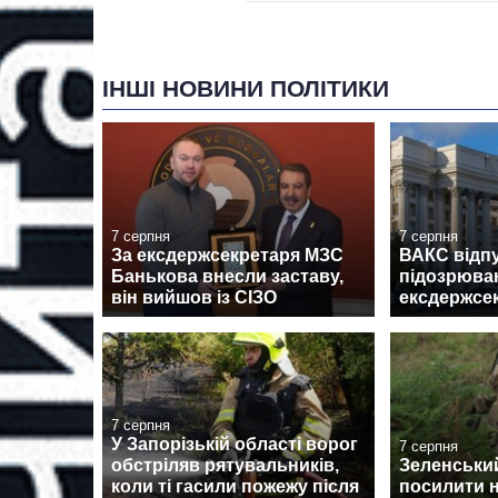
ІНШІ НОВИНИ ПОЛІТИКИ
7 серпня
7 серпня
За ексдержсекретаря МЗС
ВАКС відпу
Банькова внесли заставу,
підозрюван
він вийшов із СІЗО
ексдержсе
7 серпня
У Запорізькій області ворог
7 серпня
обстріляв рятувальників,
Зеленськи
коли ті гасили пожежу після
посилити н