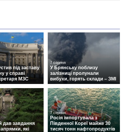
7 серпня
стив під заставу
У Брянську поблизу
у у справі
залізниці пролунали
кретаря МЗС
вибухи, горять склади – ЗМІ
7 серпня
Росія імпортувала з
й дав завдання
Південної Кореї майже 30
апрямки, які
тисяч тонн нафтопродуктів