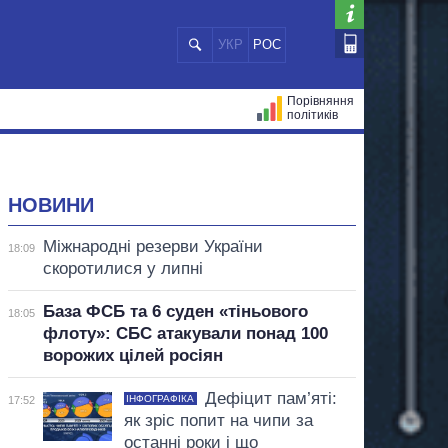
УКР
РОС
Порівняння
політиків
ЦІЙ
МЕРИ МІСТ
ВСІ ПЕРСОНИ
НОВИНИ
Міжнародні резерви України
18:09
скоротилися у липні
База ФСБ та 6 суден «тіньового
18:05
флоту»: СБС атакували понад 100
ворожих цілей росіян
Дефіцит пам’яті:
ІНФОГРАФІКА
17:52
як зріс попит на чипи за
останні роки і що