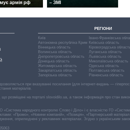
мує армія рф
– ЗМІ
РЕГІОНИ
Київ
Івано-Франківська обл
Автономна республіка Крим
Київська область
Вінницька область
Кіровоградська област
В
Волинська область
Луганська область
Дніпропетровська область
Львівська область
Й
Донецька область
Миколаївська область
Житомирська область
Одеська область
Закарпатська область
Полтавська область
Запорізька область
Рівненська область
 дозволяється при вказуванні посилання (для інтернет-видань — гіперпоси
стання матеріалів.
, що розміщені на порталі slovoidilo.ua, а також інформація про стан вик
і ГО «Система народного контролю Слово і Діло» і є власністю ГО «Систе
еклами: «Промо», «Новини компаній», «Позиція», «Партнерський матеріал
судження, оприлюднені у рекламних матеріалах. Згідно з українським зак
-05063