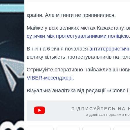
країни. Але мітинги не припинилися.
Майже у всіх великих містах Казахстану,
сутички між протестувальниками поліцією
В ніч на 6 січня почалася
антитерористичн
велику кількість протестувальників на голо
Отримуйте оперативно найважливіші новин
VIBER-месенджері
.
Візуальна аналітика від редакції «Слово і
ПІДПИСУЙТЕСЬ НА 
та дивіться першими нов