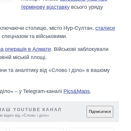
термінову відставку
всього уряду
 включаючи столицю, місто Нур-Султан,
сталися
, спецназом та військовими.
а операція в Алмати
. Військові заблокували
вній міській площі.
и та аналітику від «Слово і діло» в вашому
 діло» – у Telegram-каналі
Pics&Maps
.
НАШ YOUTUBE КАНАЛ
Підписатися
і відео від «Слово і діло»