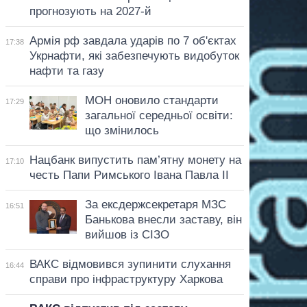
прогнозують на 2027-й
Армія рф завдала ударів по 7 об'єктах
17:38
Укрнафти, які забезпечують видобуток
нафти та газу
МОН оновило стандарти
17:29
загальної середньої освіти:
що змінилось
Нацбанк випустить пам’ятну монету на
17:10
честь Папи Римського Івана Павла II
За ексдержсекретаря МЗС
16:51
Банькова внесли заставу, він
вийшов із СІЗО
ВАКС відмовився зупинити слухання
16:44
справи про інфраструктуру Харкова