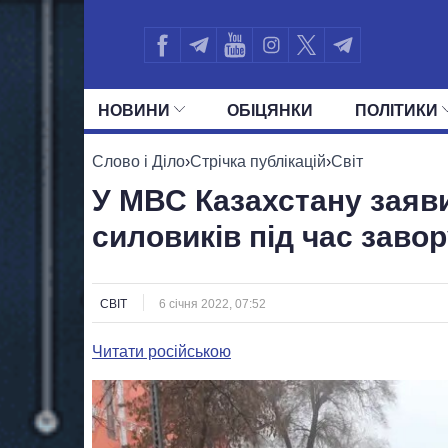
НОВИНИ
ОБIЦЯНКИ
ПОЛIТИКИ
УСІ ПОЛІТИКИ
ПРЕЗИДЕНТ І ОФ
Слово і Діло
›
Стрічка публікацій
›
Світ
У МВС Казахстану заяв
силовиків під час заво
СВІТ
6 січня 2022, 07:52
Читати російською