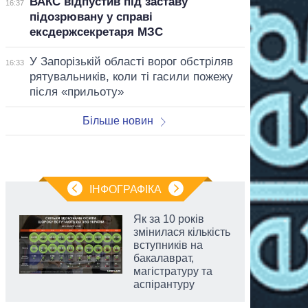
ВАКС відпустив під заставу
16:37
підозрювану у справі
ексдержсекретаря МЗС
У Запорізькій області ворог обстріляв
16:33
рятувальників, коли ті гасили пожежу
після «прильоту»
Більше новин
ІНФОГРАФІКА
Як за 10 років
змінилася кількість
вступників на
бакалаврат,
магістратуру та
аспірантуру