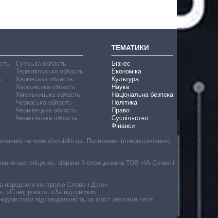
ТЕМАТИКИ
асть
Сумська область
Бізнес
Тернопільська область
Економіка
ь
Харківська область
Культура
Херсонська область
Наука
Хмельницька область
Національна безпека
Черкаська область
Політика
Чернівецька область
Право
Чернігівська область
Суспільство
Фінанси
лання) на www.slovoidilo.ua. Посилання (гіперпосилання)
онання цих обіцянок, зібрана й опрацьована ТОВ «ІА Слово і
ма народного контролю Слово і Діло».
», «Спецпроєкт», «За підтримки».
онодавством відповідальність за зміст реклами несе