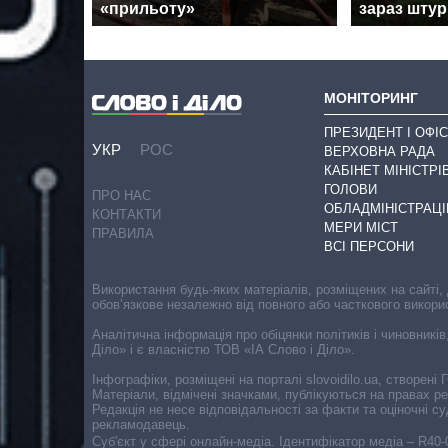
«прильоту»
зараз штур
МОНІТОРИНГ
ПРЕЗИДЕНТ І ОФІС
УКР
РОС
ВЕРХОВНА РАДА
КАБІНЕТ МІНІСТРІ
ГОЛОВИ
ПРО НАС
ОБЛАДМІНІСТРАЦІ
КОНТАКТИ
МЕРИ МІСТ
ПРАВИЛА
ВСІ ПЕРСОНИ
Використання будь-яких матеріалів, розміщених на сайті,
обов’язкове незалежно від повного або часткового викори
Аналітична інформація про обіцянки політиків і чиновників
Діло» і є власністю ТОВ «ІА Слово і Діло».
Інфографіки, розміщені на порталі slovoidilo.ua, створен
Матеріали, відмічені значками, публікуються на правах р
Редакція не несе відповідальності за факти та оціночні 
рекламодавець.
Cуб'єкт у сфері онлайн-медіа. Ідентифікатор медіа – R40