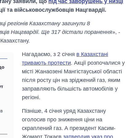
стану заявили, що
під час заворушень у низці
ції та військовослужбовців Нацгвардії.
ці регіонів Казахстану загинули 8
овців Нацгвардії. Ще 317 дістали поранення
», -
Казахстану.
Нагадаємо, з 2 січня
в Казахстані
тривають протести
. Акції розпочалися у
до
місті Жанаозені Мангістауської області
після росту цін на зріджений газ, яким
ут
заправляють більшість автомобілів у
регіоні.
Скільки картоплі
вирощували в
Україні до і під час
Пізніше, 4 січня уряд Казахстану
 в
великої війни
оголосив про зниження ціни на
скраплений газ. А президент Касим-
Жомарт Токаєв
затвердив указ про