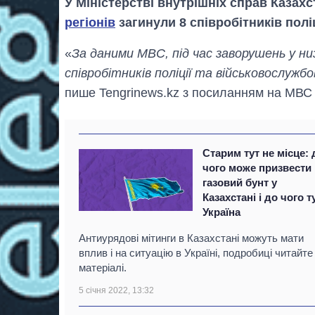
У Міністерстві внутрішніх справ Казах
регіонів
загинули 8 співробітників полі
«
За даними МВС, під час заворушень у низ
співробітників поліції та військовослужб
пише Tengrinews.kz з посиланням на МВС 
Старим тут не місце: 
чого може призвести
газовий бунт у
Казахстані і до чого т
Україна
Антиурядові мітинги в Казахстані можуть мати
вплив і на ситуацію в Україні, подробиці читайте
матеріалі.
5 січня 2022, 13:32