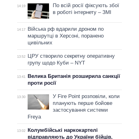
По всій росії фіксують збої
14:19
в роботі інтернету – ЗМІ
Війська рф вдарили дроном по
14:17
маршрутці в Херсоні, поранено
цивільних
ЦРУ створило секретну оперативну
13:52
групу щодо Куби – NYT
Велика Британія розширила санкції
13:41
проти росії
У Fire Point розповіли, коли
13:30
планують перше бойове
застосування системи
Freya
Колумбійські наркокартелі
13:02
відправляють до України бійців,