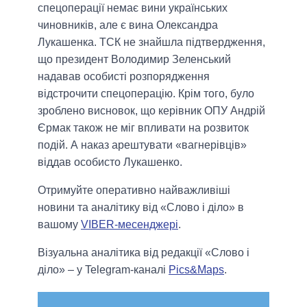
спецоперації немає вини українських
чиновників, але є вина Олександра
Лукашенка. ТСК не знайшла підтвердження,
що президент Володимир Зеленський
надавав особисті розпорядження
відстрочити спецоперацію. Крім того, було
зроблено висновок, що керівник ОПУ Андрій
Єрмак також не міг впливати на розвиток
подій. А наказ арештувати «вагнерівців»
віддав особисто Лукашенко.
Отримуйте оперативно найважливіші
новини та аналітику від «Слово і діло» в
вашому
VIBER-месенджері
.
Візуальна аналітика від редакції «Слово і
діло» – у Telegram-каналі
Pics&Maps
.