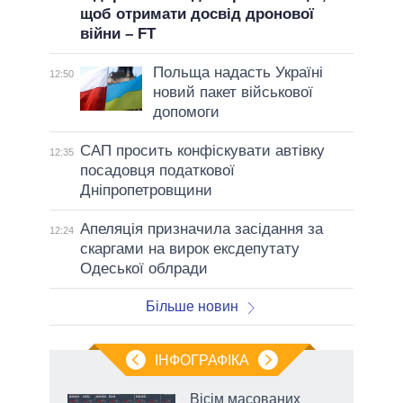
щоб отримати досвід дронової
війни – FT
Польща надасть Україні
12:50
новий пакет військової
допомоги
САП просить конфіскувати автівку
12:35
посадовця податкової
Дніпропетровщини
Апеляція призначила засідання за
12:24
скаргами на вирок ексдепутату
Одеської облради
Більше новин
ІНФОГРАФІКА
нтів:
Вісім масованих