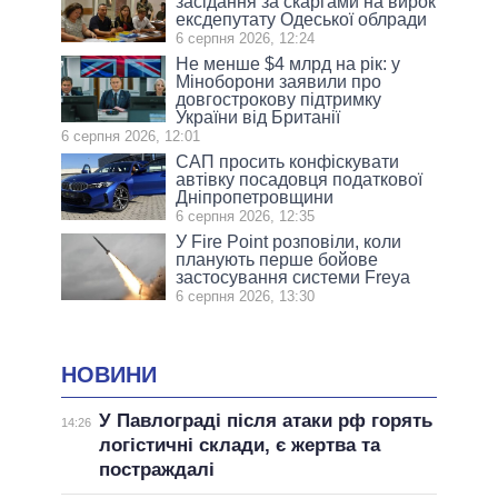
засідання за скаргами на вирок
ексдепутату Одеської облради
6 серпня 2026, 12:24
Не менше $4 млрд на рік: у
Міноборони заявили про
довгострокову підтримку
України від Британії
6 серпня 2026, 12:01
САП просить конфіскувати
автівку посадовця податкової
Дніпропетровщини
6 серпня 2026, 12:35
У Fire Point розповіли, коли
планують перше бойове
застосування системи Freya
6 серпня 2026, 13:30
НОВИНИ
У Павлограді після атаки рф горять
14:26
логістичні склади, є жертва та
постраждалі