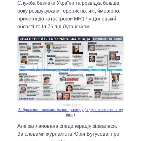
Служба безпеки України та розвідка більше
року розшукували терористів, які, ймовірно,
причетні до катастрофи MH17 у Донецькій
області та Іл-76 під Луганськом.
Слово і діло
Зображення максимального розміру (відкриється в новому
вікні)
Але запланована спецоперація зірвалася.
За словами журналіста Юрія Бутусова, про