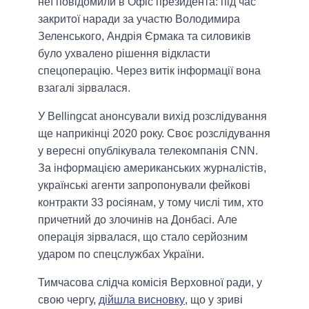
неї повідомили в Офіс президента: під час
закритої наради за участю Володимира
Зеленського, Андрія Єрмака та силовиків
було ухвалено рішення відкласти
спецоперацію. Через витік інформації вона
взагалі зірвалася.
У Bellingcat анонсували вихід розслідування
ще наприкінці 2020 року. Своє розслідування
у вересні опублікувала телекомпанія CNN.
За інформацією американських журналістів,
українські агенти запропонували фейкові
контракти 33 росіянам, у тому числі тим, хто
причетний до злочинів на Донбасі. Але
операція зірвалася, що стало серйозним
ударом по спецслужбах України.
Тимчасова слідча комісія Верховної ради, у
свою чергу,
дійшла висновку
, що у зриві