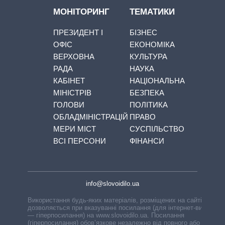
МОНІТОРИНГ
ТЕМАТИКИ
ПРЕЗИДЕНТ І
БІЗНЕС
ОФІС
ЕКОНОМІКА
ВЕРХОВНА
КУЛЬТУРА
РАДА
НАУКА
КАБІНЕТ
НАЦІОНАЛЬНА
МІНІСТРІВ
БЕЗПЕКА
ГОЛОВИ
ПОЛІТИКА
ОБЛАДМІНІСТРАЦІЙ
ПРАВО
МЕРИ МІСТ
СУСПІЛЬСТВО
ВСІ ПЕРСОНИ
ФІНАНСИ
info@slovoidilo.ua
Використання будь-яких матеріалів, розміщених на сайті,
дозволяється при вказуванні посилання (для інтернет-видань
— гіперпосилання) на www.slovoidilo.ua. Посилання
(гіперпосилання) обов’язкове незалежно від повного або