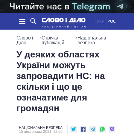
УКР
РОС
НОВИНИ
Слово і
›
Стрічка
›
Національна
Діло
публікацій
безпека
ОБIЦЯНКИ
СТРІЧКА
ПОЛІТИКА
У деяких областях
ПОДІЇ
ЕКОНОМІКА
України можуть
ПОЛIТИКИ
СТАТТІ
СУСПІЛЬСТВО
запровадити НС: на
ІНФОГРАФІКА
ДУМКИ
СВІТ
УСІ ПОЛІТИКИ
скільки і що це
ОГЛЯДИ
ПРЕЗИДЕНТ І ОФІС
ВІДЕО
означатиме для
ДАЙДЖЕСТИ
ВЕРХОВНА РАДА
ПІДТРИМАТИ
КАБІНЕТ МІНІСТРІВ
громадян
ГОЛОВИ ОБЛАДМІНІСТРАЦІЙ
ПОРІВНЯННЯ ПОЛІТИКІВ
МЕРИ МІСТ
НАЦІОНАЛЬНА БЕЗПЕКА
ВСІ ПЕРСОНИ
15 листопада 2021, 12:50