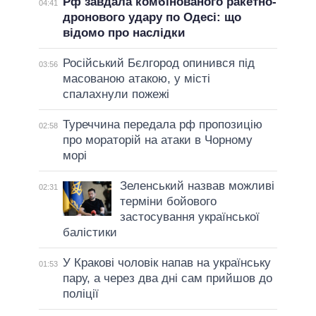
Рф завдала комбінованого ракетно-
04:41
дронового удару по Одесі: що
відомо про наслідки
Російський Бєлгород опинився під
03:56
масованою атакою, у місті
спалахнули пожежі
Туреччина передала рф пропозицію
02:58
про мораторій на атаки в Чорному
морі
Зеленський назвав можливі
02:31
терміни бойового
застосування української
балістики
У Кракові чоловік напав на українську
01:53
пару, а через два дні сам прийшов до
поліції