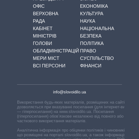
ОФІС
ЕКОНОМІКА
ВЕРХОВНА
КУЛЬТУРА
РАДА
НАУКА
КАБІНЕТ
НАЦІОНАЛЬНА
МІНІСТРІВ
БЕЗПЕКА
ГОЛОВИ
ПОЛІТИКА
ОБЛАДМІНІСТРАЦІЙ
ПРАВО
МЕРИ МІСТ
СУСПІЛЬСТВО
ВСІ ПЕРСОНИ
ФІНАНСИ
info@slovoidilo.ua
Використання будь-яких матеріалів, розміщених на сайті,
дозволяється при вказуванні посилання (для інтернет-видань
— гіперпосилання) на www.slovoidilo.ua. Посилання
(гіперпосилання) обов’язкове незалежно від повного або
часткового використання матеріалів.
Аналітична інформація про обіцянки політиків і чиновників,
що розміщені на порталі slovoidilo.ua, а також інформація про