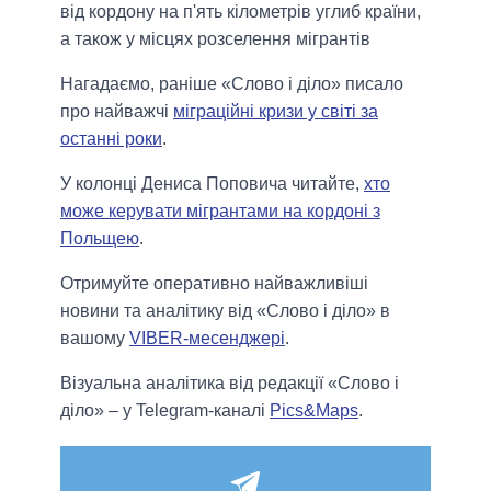
від кордону на п'ять кілометрів углиб країни,
а також у місцях розселення мігрантів
Нагадаємо, раніше «Слово і діло» писало
про найважчі
міграційні кризи у світі за
останні роки
.
У колонці Дениса Поповича читайте,
хто
може керувати мігрантами на кордоні з
Польщею
.
Отримуйте оперативно найважливіші
новини та аналітику від «Слово і діло» в
вашому
VIBER-месенджері
.
Візуальна аналітика від редакції «Слово і
діло» – у Telegram-каналі
Pics&Maps
.