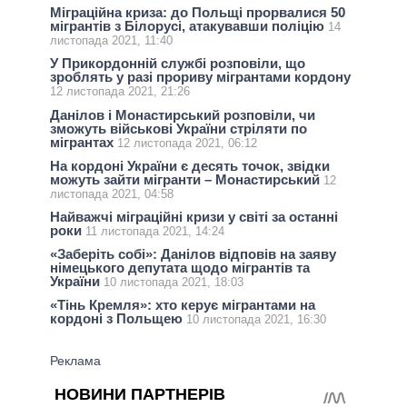
Міграційна криза: до Польщі прорвалися 50
мігрантів з Білорусі, атакувавши поліцію
14
листопада 2021, 11:40
У Прикордонній службі розповіли, що
зроблять у разі прориву мігрантами кордону
12 листопада 2021, 21:26
Данілов і Монастирський розповіли, чи
зможуть військові України стріляти по
мігрантах
12 листопада 2021, 06:12
На кордоні України є десять точок, звідки
можуть зайти мігранти – Монастирський
12
листопада 2021, 04:58
Найважчі міграційні кризи у світі за останні
роки
11 листопада 2021, 14:24
«Заберіть собі»: Данілов відповів на заяву
німецького депутата щодо мігрантів та
України
10 листопада 2021, 18:03
«Тінь Кремля»: хто керує мігрантами на
кордоні з Польщею
10 листопада 2021, 16:30