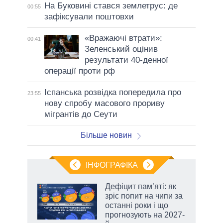
На Буковині стався землетрус: де
00:55
зафіксували поштовхи
«Вражаючі втрати»:
00:41
Зеленський оцінив
результати 40-денної
операції проти рф
Іспанська розвідка попередила про
23:55
нову спробу масового прориву
мігрантів до Сеути
Більше новин
ІНФОГРАФІКА
Дефіцит пам’яті: як
раїні
зріс попит на чипи за
ої
останні роки і що
прогнозують на 2027-