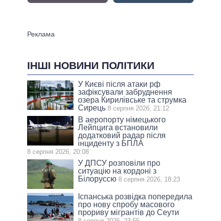
ІНШІ НОВИНИ ПОЛІТИКИ
У Києві після атаки рф
зафіксували забруднення
озера Кирилівське та струмка
Сирець
8 серпня 2026, 21:12
В аеропорту німецького
Лейпцига встановили
додатковий радар після
інциденту з БПЛА
8 серпня 2026, 20:08
У ДПСУ розповіли про
ситуацію на кордоні з
Білоруссю
8 серпня 2026, 18:23
Іспанська розвідка попередила
про нову спробу масового
прориву мігрантів до Сеути
8 серпня 2026, 23:55