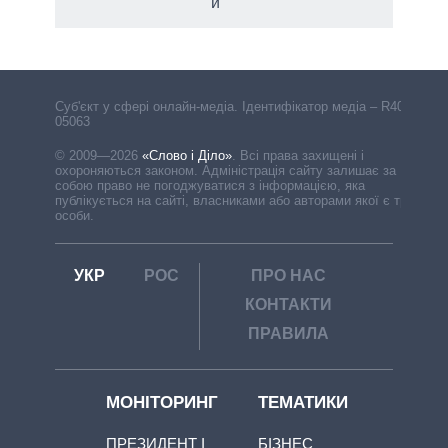
й
Cуб'єкт у сфері онлайн-медіа. Ідентифікатор медіа – R40-
05063
© 2009—2026
«Слово і Діло»
.
Всі права захищені і
охороняються законом. Адміністрація сайту залишає за
собою право не погоджуватися з інформацією, яка
публікується на сайті, власниками або авторами якої є треті
особи.
УКР
РОС
ПРО НАС
КОНТАКТИ
ПРАВИЛА
МОНІТОРИНГ
ТЕМАТИКИ
ПРЕЗИДЕНТ І
БІЗНЕС