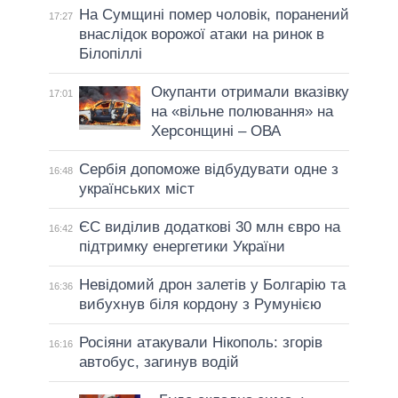
На Сумщині помер чоловік, поранений
17:27
внаслідок ворожої атаки на ринок в
Білопіллі
Окупанти отримали вказівку
17:01
на «вільне полювання» на
Херсонщині – ОВА
Сербія допоможе відбудувати одне з
16:48
українських міст
ЄС виділив додаткові 30 млн євро на
16:42
підтримку енергетики України
Невідомий дрон залетів у Болгарію та
16:36
вибухнув біля кордону з Румунією
Росіяни атакували Нікополь: згорів
16:16
автобус, загинув водій