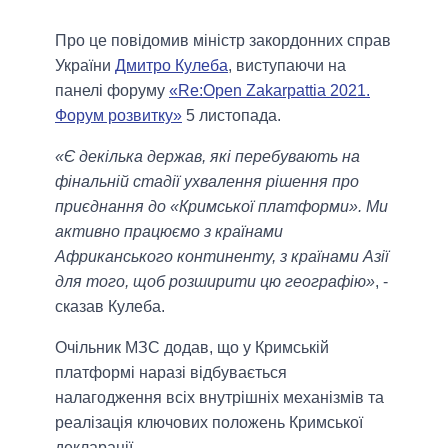
Про це повідомив міністр закордонних справ
України
Дмитро Кулеба
, виступаючи на
панелі форуму
«Re:Open Zakarpattia 2021.
Форум розвитку»
5 листопада.
«Є декілька держав, які перебувають на
фінальній стадії ухвалення рішення про
приєднання до «Кримської платформи». Ми
активно працюємо з країнами
Африканського континенту, з країнами Азії
для того, щоб розширити цю географію»
, -
сказав Кулеба.
Очільник МЗС додав, що у Кримській
платформі наразі відбувається
налагодження всіх внутрішніх механізмів та
реалізація ключових положень Кримської
декларації.