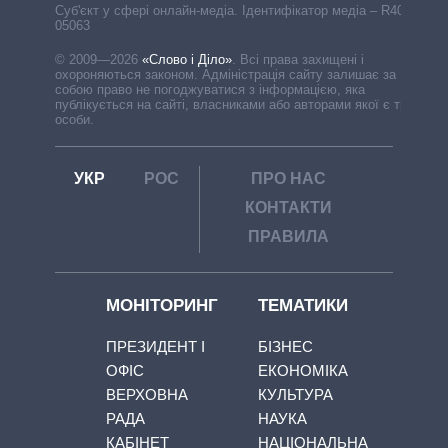
Cуб'єкт у сфері онлайн-медіа. Ідентифікатор медіа – R40-
05063
© 2009—2026
«Слово і Діло»
.
Всі права захищені і
охороняються законом. Адміністрація сайту залишає за
собою право не погоджуватися з інформацією, яка
публікується на сайті, власниками або авторами якої є треті
особи.
УКР
РОС
ПРО НАС
КОНТАКТИ
ПРАВИЛА
МОНІТОРИНГ
ТЕМАТИКИ
ПРЕЗИДЕНТ І
БІЗНЕС
ОФІС
ЕКОНОМІКА
ВЕРХОВНА
КУЛЬТУРА
РАДА
НАУКА
КАБІНЕТ
НАЦІОНАЛЬНА