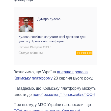
Дмитро Кулеба
Кулеба пообіцяв залучити нові держави для
участі у Кримській платформі
Сказано 19 серпня 2021 р.
Статус обіцянки:
У ПРОЦЕСІ
Зазначимо, що Україна
вперше провела
Кримську платформу
23 серпня цього року.
Нагадаємо, що Кримську платформу можуть
внести до
нової резолюції Генасамблеї ООН
.
При цьому, у МЗС України наголосили, що
ООН має приєднатися до Кримської