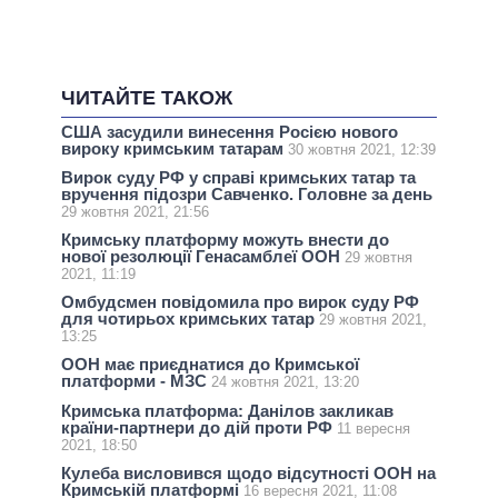
ЧИТАЙТЕ ТАКОЖ
США засудили винесення Росією нового
вироку кримським татарам
30 жовтня 2021, 12:39
Вирок суду РФ у справі кримських татар та
вручення підозри Савченко. Головне за день
29 жовтня 2021, 21:56
Кримську платформу можуть внести до
нової резолюції Генасамблеї ООН
29 жовтня
2021, 11:19
Омбудсмен повідомила про вирок суду РФ
для чотирьох кримських татар
29 жовтня 2021,
13:25
ООН має приєднатися до Кримської
платформи - МЗС
24 жовтня 2021, 13:20
Кримська платформа: Данілов закликав
країни-партнери до дій проти РФ
11 вересня
2021, 18:50
Кулеба висловився щодо відсутності ООН на
Кримській платформі
16 вересня 2021, 11:08