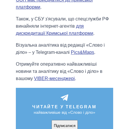
платформи
.
Також, у СБУ з'ясували, що спецслужби РФ
винайняли інтернет-агентів
для
дискредитації Кримської платформи
.
Візуальна аналітика від редакції «Слово і
діло» – у Telegram-каналі
Pics&Maps
.
Отримуйте оперативно найважливіші
новини та аналітику від «Слово і діло» в
вашому
VIBER-месенджері
.
ЧИТАЙТЕ У TELEGRAM
найважливіше від «Слово і діло»
Підписатися