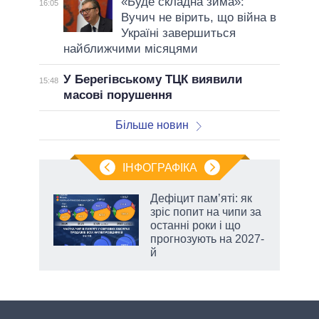
«Буде складна зима»:
16:05
Вучич не вірить, що війна в
Україні завершиться
найближчими місяцями
У Берегівському ТЦК виявили
15:48
масові порушення
Більше новин
ІНФОГРАФІКА
Дефіцит пам’яті: як
ть
зріс попит на чипи за
останні роки і що
прогнозують на 2027-
й