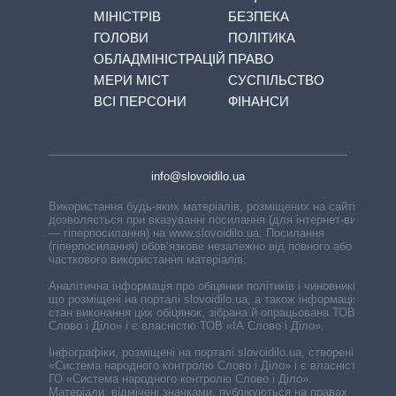
МІНІСТРІВ
БЕЗПЕКА
ГОЛОВИ
ПОЛІТИКА
ОБЛАДМІНІСТРАЦІЙ
ПРАВО
МЕРИ МІСТ
СУСПІЛЬСТВО
ВСІ ПЕРСОНИ
ФІНАНСИ
info@slovoidilo.ua
Використання будь-яких матеріалів, розміщених на сайті,
дозволяється при вказуванні посилання (для інтернет-видань
— гіперпосилання) на www.slovoidilo.ua. Посилання
(гіперпосилання) обов’язкове незалежно від повного або
часткового використання матеріалів.
Аналітична інформація про обіцянки політиків і чиновників,
що розміщені на порталі slovoidilo.ua, а також інформація про
стан виконання цих обіцянок, зібрана й опрацьована ТОВ «ІА
Слово і Діло» і є власністю ТОВ «ІА Слово і Діло».
Інфографіки, розміщені на порталі slovoidilo.ua, створені ГО
«Система народного контролю Слово і Діло» і є власністю
ГО «Система народного контролю Слово і Діло».
Матеріали, відмічені значками, публікуються на правах