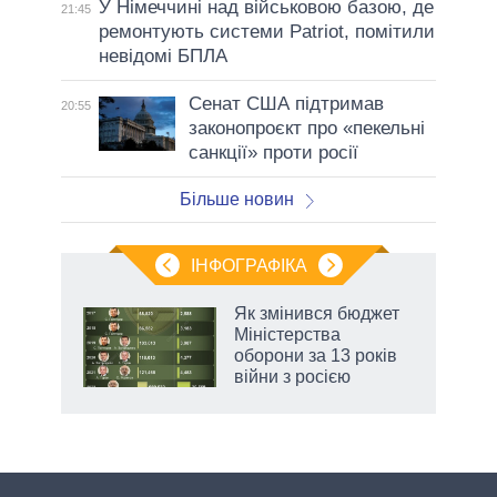
У Німеччині над військовою базою, де
21:45
ремонтують системи Patriot, помітили
невідомі БПЛА
Сенат США підтримав
20:55
законопроєкт про «пекельні
санкції» проти росії
Більше новин
ІНФОГРАФІКА
Як змінився бюджет
ть
Міністерства
оборони за 13 років
війни з росією