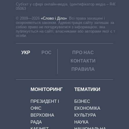
Cуб'єкт у сфері онлайн-медіа. Ідентифікатор медіа – R40-
05063
© 2009—2026
«Слово і Діло»
.
Всі права захищені і
охороняються законом. Адміністрація сайту залишає за
собою право не погоджуватися з інформацією, яка
публікується на сайті, власниками або авторами якої є треті
особи.
УКР
РОС
ПРО НАС
КОНТАКТИ
ПРАВИЛА
МОНІТОРИНГ
ТЕМАТИКИ
ПРЕЗИДЕНТ І
БІЗНЕС
ОФІС
ЕКОНОМІКА
ВЕРХОВНА
КУЛЬТУРА
РАДА
НАУКА
КАБІНЕТ
НАЦІОНАЛЬНА