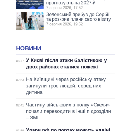
прогнозують на 2027-й
7 серпня 2026, 17:52
Зеленський прибув до Сербії
та розкрив плани свого візиту
7 серпня 2026, 19:52
НОВИНИ
У Києві після атаки балістикою у
03:47
двох районах сталися пожежі
На Київщині через російську атаку
02:53
загинули троє людей, серед них
дитина
Частину військових з полку «Скеля»
02:41
почали переводити в інші підрозділи
– ЗМІ
Удари рф по портах можуть удвічі
01:59