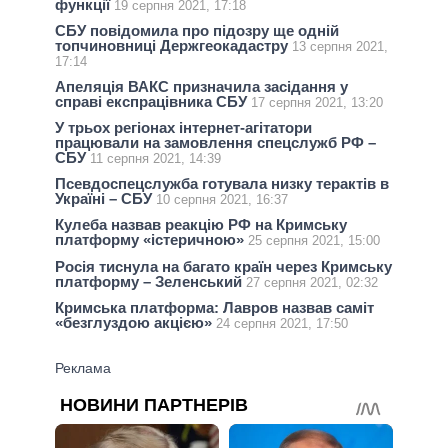
функції
19 серпня 2021, 17:18
СБУ повідомила про підозру ще одній
топчиновниці Держгеокадастру
13 серпня 2021,
17:14
Апеляція ВАКС призначила засідання у
справі експрацівника СБУ
17 серпня 2021, 13:20
У трьох регіонах інтернет-агітатори
працювали на замовлення спецслужб РФ –
СБУ
11 серпня 2021, 14:39
Псевдоспецслужба готувала низку терактів в
Україні – СБУ
10 серпня 2021, 16:37
Кулеба назвав реакцію РФ на Кримську
платформу «істеричною»
25 серпня 2021, 15:00
Росія тиснула на багато країн через Кримську
платформу – Зеленський
27 серпня 2021, 02:32
Кримська платформа: Лавров назвав саміт
«безглуздою акцією»
24 серпня 2021, 17:50