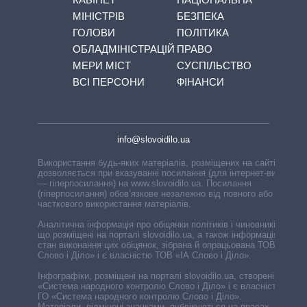
МІНІСТРІВ
БЕЗПЕКА
ГОЛОВИ
ПОЛІТИКА
ОБЛАДМІНІСТРАЦІЙ
ПРАВО
МЕРИ МІСТ
СУСПІЛЬСТВО
ВСІ ПЕРСОНИ
ФІНАНСИ
info@slovoidilo.ua
Використання будь-яких матеріалів, розміщених на сайті,
дозволяється при вказуванні посилання (для інтернет-видань
— гіперпосилання) на www.slovoidilo.ua. Посилання
(гіперпосилання) обов’язкове незалежно від повного або
часткового використання матеріалів.
Аналітична інформація про обіцянки політиків і чиновників,
що розміщені на порталі slovoidilo.ua, а також інформація про
стан виконання цих обіцянок, зібрана й опрацьована ТОВ «ІА
Слово і Діло» і є власністю ТОВ «ІА Слово і Діло».
Інфографіки, розміщені на порталі slovoidilo.ua, створені ГО
«Система народного контролю Слово і Діло» і є власністю
ГО «Система народного контролю Слово і Діло».
Матеріали, відмічені значками, публікуються на правах