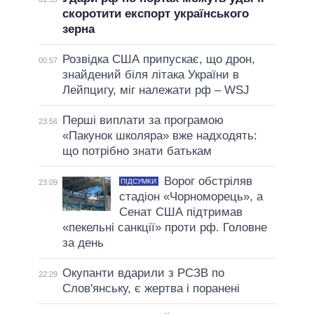
скоротити експорт українського
зерна
Розвідка США припускає, що дрон,
00:57
знайдений біля літака України в
Лейпцигу, міг належати рф – WSJ
Перші виплати за програмою
23:56
«Пакунок школяра» вже надходять:
що потрібно знати батькам
Ворог обстріляв
ПІДСУМКИ
23:09
стадіон «Чорноморець», а
Сенат США підтримав
«пекельні санкції» проти рф. Головне
за день
Окупанти вдарили з РСЗВ по
22:29
Слов'янську, є жертва і поранені