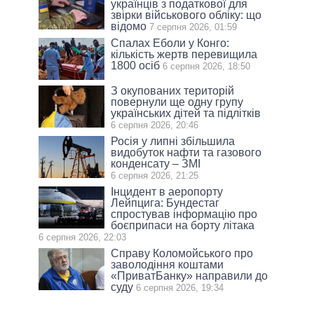
українців з податкової для
звірки військового обліку: що
відомо
7 серпня 2026, 01:59
Спалах Еболи у Конго:
кількість жертв перевищила
1800 осіб
6 серпня 2026, 18:50
З окупованих територій
повернули ще одну групу
українських дітей та підлітків
6 серпня 2026, 20:46
Росія у липні збільшила
видобуток нафти та газового
конденсату – ЗМІ
6 серпня 2026, 21:25
Інцидент в аеропорту
Лейпцига: Бундестаг
спростував інформацію про
боєприпаси на борту літака
6 серпня 2026, 22:03
Справу Коломойського про
заволодіння коштами
«ПриватБанку» направили до
суду
6 серпня 2026, 19:34