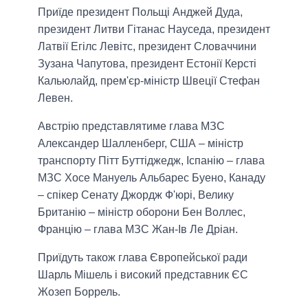
Приїде президент Польщі Анджей Дуда,
президент Литви Гітанас Науседа, президент
Латвії Егілс Левітс, президент Словаччини
Зузана Чапутова, президент Естонії Керсті
Кальюлайд, прем'єр-міністр Швеції Стефан
Левен.
Австрію представлятиме глава МЗС
Александер Шалленберг, США – міністр
транспорту Пітт Буттіджедж, Іспанію – глава
МЗС Хосе Мануель Альбарес Буено, Канаду
– спікер Сенату Джордж Ф'юрі, Велику
Британію – міністр оборони Бен Воллес,
Францію – глава МЗС Жан-Ів Ле Дріан.
Приїдуть також глава Європейської ради
Шарль Мішель і високий представник ЄС
Жозеп Боррель.