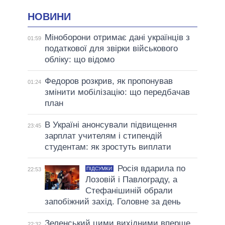
НОВИНИ
Міноборони отримає дані українців з
01:59
податкової для звірки військового
обліку: що відомо
Федоров розкрив, як пропонував
01:24
змінити мобілізацію: що передбачав
план
В Україні анонсували підвищення
23:45
зарплат учителям і стипендій
студентам: як зростуть виплати
Росія вдарила по
ПІДСУМКИ
22:53
Лозовій і Павлограду, а
Стефанішиній обрали
запобіжний захід. Головне за день
Зеленський цими вихідними вперше
22:32