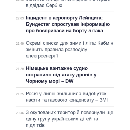
відвідає Сербію
Інцидент в аеропорту Лейпцига:
22:03
Бундестаг спростував інформацію
про боєприпаси на борту літака
Окремі списки для зими і літа: Кабмін
21:49
змінить правила розподілу
електроенергії
Німецьке вантажне судно
21:29
потрапило під атаку дронів у
Чорному морі – DW
Росія у липні збільшила видобуток
21:25
нафти та газового конденсату – ЗМІ
З окупованих територій повернули ще
20:46
одну групу українських дітей та
підлітків