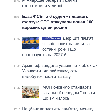
Міжнародні резерви України
18:09
скоротилися у липні
База ФСБ та 6 суден «тіньового
18:05
флоту»: СБС атакували понад 100
ворожих цілей росіян
Дефіцит пам’яті:
ІНФОГРАФІКА
17:52
як зріс попит на чипи за
останні роки і що
прогнозують на 2027-й
Армія рф завдала ударів по 7 об'єктах
17:38
Укрнафти, які забезпечують
видобуток нафти та газу
МОН оновило стандарти
17:29
загальної середньої освіти:
що змінилось
Нацбанк випустить пам’ятну монету
17:10