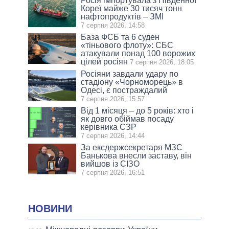
Росія імпортувала з Південної
Кореї майже 30 тисяч тонн
нафтопродуктів – ЗМІ
7 серпня 2026, 14:58
База ФСБ та 6 суден
«тіньового флоту»: СБС
атакували понад 100 ворожих
цілей росіян
7 серпня 2026, 18:05
Росіяни завдали удару по
стадіону «Чорноморець» в
Одесі, є постраждалий
7 серпня 2026, 15:57
Від 1 місяця – до 5 років: хто і
як довго обіймав посаду
керівника СЗР
7 серпня 2026, 14:44
За ексдержсекретаря МЗС
Банькова внесли заставу, він
вийшов із СІЗО
7 серпня 2026, 16:51
НОВИНИ