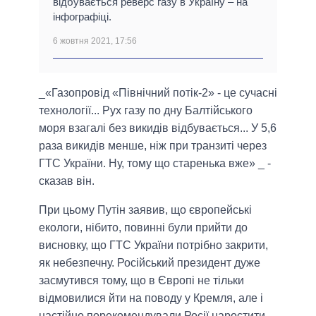
відбувається реверс газу в Україну – на
інфографіці.
6 жовтня 2021, 17:56
_«Газопровід «Північний потік-2» - це сучасні
технології... Рух газу по дну Балтійського
моря взагалі без викидів відбувається... У 5,6
раза викидів менше, ніж при транзиті через
ГТС України. Ну, тому що старенька вже» _ -
сказав він.
При цьому Путін заявив, що європейські
екологи, нібито, повинні були прийти до
висновку, що ГТС України потрібно закрити,
як небезпечну. Російський президент дуже
засмутився тому, що в Європі не тільки
відмовилися йти на поводу у Кремля, але і
настійно порекомендували Росії наростити