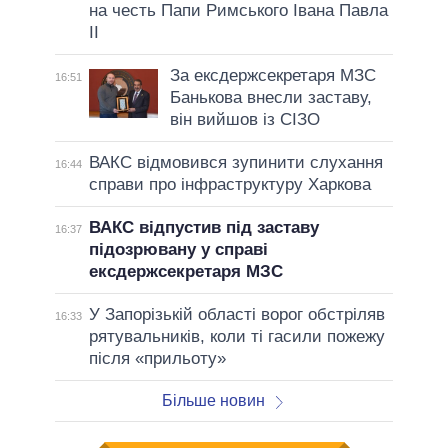
на честь Папи Римського Івана Павла
II
За ексдержсекретаря МЗС
16:51
Банькова внесли заставу,
він вийшов із СІЗО
ВАКС відмовився зупинити слухання
16:44
справи про інфраструктуру Харкова
ВАКС відпустив під заставу
16:37
підозрювану у справі
ексдержсекретаря МЗС
У Запорізькій області ворог обстріляв
16:33
рятувальників, коли ті гасили пожежу
після «прильоту»
Більше новин