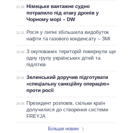
Німецьке вантажне судно
21:29
потрапило під атаку дронів у
Чорному морі – DW
Росія у липні збільшила видобуток
21:25
нафти та газового конденсату – ЗМІ
З окупованих територій повернули ще
20:46
одну групу українських дітей та
підлітків
Зеленський доручив підготувати
20:41
«спеціальну санкційну операцію»
проти росії
Президент розповів, скільки країн
20:39
долучилися до створення системи
FREYJA
Більше новин