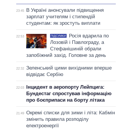
В Україні анонсували підвищення
23:45
зарплат учителям і стипендій
студентам: як зростуть виплати
Росія вдарила по
ПІДСУМКИ
22:53
Лозовій і Павлограду, а
Стефанішиній обрали
запобіжний захід. Головне за день
Зеленський цими вихідними вперше
22:32
відвідає Сербію
Інцидент в аеропорту Лейпцига:
22:03
Бундестаг спростував інформацію
про боєприпаси на борту літака
Окремі списки для зими і літа: Кабмін
21:49
змінить правила розподілу
електроенергії