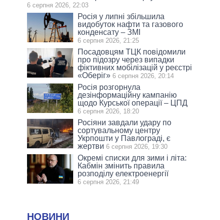
6 серпня 2026, 22:03
Росія у липні збільшила
видобуток нафти та газового
конденсату – ЗМІ
6 серпня 2026, 21:25
Посадовцям ТЦК повідомили
про підозру через випадки
фіктивних мобілізацій у реєстрі
«Оберіг»
6 серпня 2026, 20:14
Росія розгорнула
дезінформаційну кампанію
щодо Курської операції – ЦПД
6 серпня 2026, 18:20
Росіяни завдали удару по
сортувальному центру
Укрпошти у Павлограді, є
жертви
6 серпня 2026, 19:30
Окремі списки для зими і літа:
Кабмін змінить правила
розподілу електроенергії
6 серпня 2026, 21:49
НОВИНИ