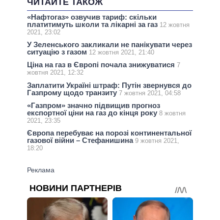
ЧИТАЙТЕ ТАКОЖ
«Нафтогаз» озвучив тариф: скільки
платитимуть школи та лікарні за газ
12 жовтня
2021, 23:02
У Зеленського закликали не панікувати через
ситуацію з газом
12 жовтня 2021, 21:40
Ціна на газ в Європі почала знижуватися
7
жовтня 2021, 12:32
Заплатити Україні штраф: Путін звернувся до
Газпрому щодо транзиту
7 жовтня 2021, 04:58
«Газпром» значно підвищив прогноз
експортної ціни на газ до кінця року
8 жовтня
2021, 23:35
Європа перебуває на порозі континентальної
газової війни – Стефанишина
9 жовтня 2021,
18:20