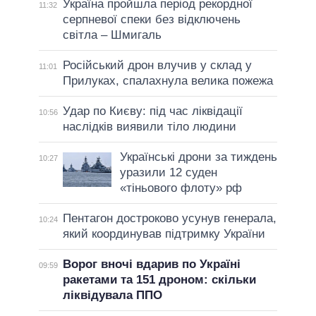
Україна пройшла період рекордної
11:32
серпневої спеки без відключень
світла – Шмигаль
Російський дрон влучив у склад у
11:01
Прилуках, спалахнула велика пожежа
Удар по Києву: під час ліквідації
10:56
наслідків виявили тіло людини
Українські дрони за тиждень
10:27
уразили 12 суден
«тіньового флоту» рф
Пентагон достроково усунув генерала,
10:24
який координував підтримку України
Ворог вночі вдарив по Україні
09:59
ракетами та 151 дроном: скільки
ліквідувала ППО