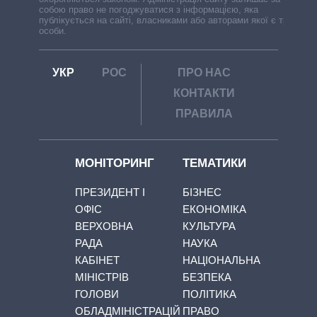
собою право не погоджуватися з інформацією, яка
публікується на сайті, власниками або авторами якої є треті
особи.
УКР
РОС
ПРО НАС
КОНТАКТИ
ПРАВИЛА
МОНІТОРИНГ
ТЕМАТИКИ
ПРЕЗИДЕНТ І
БІЗНЕС
ОФІС
ЕКОНОМІКА
ВЕРХОВНА
КУЛЬТУРА
РАДА
НАУКА
КАБІНЕТ
НАЦІОНАЛЬНА
МІНІСТРІВ
БЕЗПЕКА
ГОЛОВИ
ПОЛІТИКА
ОБЛАДМІНІСТРАЦІЙ
ПРАВО