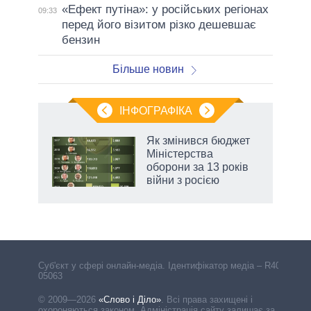
«Ефект путіна»: у російських регіонах
09:33
перед його візитом різко дешевшає
бензин
Більше новин
ІНФОГРАФІКА
 як
Як змінився бюджет
и за
Міністерства
оборони за 13 років
2027-
війни з росією
аспі
Cуб'єкт у сфері онлайн-медіа. Ідентифікатор медіа – R40-
05063
© 2009—2026
«Слово і Діло»
.
Всі права захищені і
охороняються законом. Адміністрація сайту залишає за