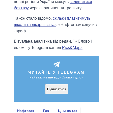
певні регіони України можуть
залишитися
без газу
через припинення транзиту.
Також стало відомо,
скільки платитимуть
школи та лікарні за газ
. «Нафтогаз» озвучив
тариф.
Візуальна аналітика від редакції «Слово і
діло» – у Telegram-каналі
Pics&Maps
.
ЧИТАЙТЕ У TELEGRAM
найважливіше від «Слово і діло»
Підписатися
Нафтогаз
Газ
Ціни на газ