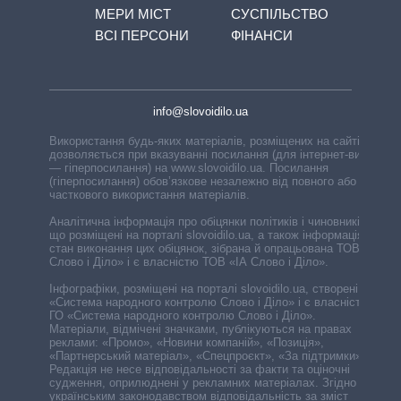
МЕРИ МІСТ
СУСПІЛЬСТВО
ВСІ ПЕРСОНИ
ФІНАНСИ
info@slovoidilo.ua
Використання будь-яких матеріалів, розміщених на сайті,
дозволяється при вказуванні посилання (для інтернет-видань
— гіперпосилання) на www.slovoidilo.ua. Посилання
(гіперпосилання) обов’язкове незалежно від повного або
часткового використання матеріалів.
Аналітична інформація про обіцянки політиків і чиновників,
що розміщені на порталі slovoidilo.ua, а також інформація про
стан виконання цих обіцянок, зібрана й опрацьована ТОВ «ІА
Слово і Діло» і є власністю ТОВ «ІА Слово і Діло».
Інфографіки, розміщені на порталі slovoidilo.ua, створені ГО
«Система народного контролю Слово і Діло» і є власністю
ГО «Система народного контролю Слово і Діло».
Матеріали, відмічені значками, публікуються на правах
реклами: «Промо», «Новини компаній», «Позиція»,
«Партнерський матеріал», «Спецпроєкт», «За підтримки».
Редакція не несе відповідальності за факти та оціночні
судження, оприлюднені у рекламних матеріалах. Згідно з
українським законодавством відповідальність за зміст