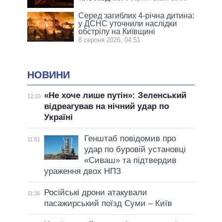
Серед загиблих 4-річна дитина:
у ДСНС уточнили наслідки
обстрілу на Київщині
8 серпня 2026, 04:51
НОВИНИ
«Не хоче лише путін»: Зеленський
12:10
відреагував на нічний удар по
Україні
Генштаб повідомив про
11:51
удар по буровій установці
«Сиваш» та підтвердив
ураження двох НПЗ
Російські дрони атакували
11:36
пасажирський поїзд Суми – Київ