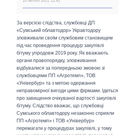
10 лютого 2021, 12:42
За версією слідства, службовці ДП
«Сумський облавтодор» Укравтодору
зловживали своїм службовим становищем
під час проведення процедур закупівлі
бітуму упродовж 2019 року. Як вважають
органи правопорядку, зловживання
відбувалися за попередньою змовою зі
службовцями ПП «Агротемп», ТОВ
«Універбур» та з метою одержання
неправомірної вигоди цими фірмами. Ідеться
про завищення очікуваної вартості закупівлі
бітуму. Слідство вважає, що службовці
Сумського облавтодору незаконно сприяли
ПП «Агротемп» і ТОВ «Універбур»
перемагати у процедурах закупівлі, у тому