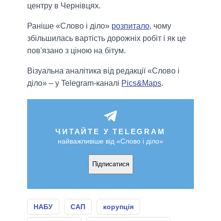
центру в Чернівцях.
Раніше «Слово і діло»
розпитало
, чому
збільшилась вартість дорожніх робіт і як це
пов'язано з ціною на бітум.
Візуальна аналітика від редакції «Слово і
діло» – у Telegram-каналі
Pics&Maps
.
ЧИТАЙТЕ У TELEGRAM
найважливіше від «Слово і діло»
Підписатися
НАБУ
САП
корупція