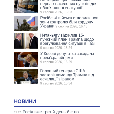
перелік населених пунктів для
обов'язкової евакуації
9 серпня 2026, 15:53
Російські війська створили нові
зони контролю біля кордону
України
9 серпня 2026, 16:43
Нетаньягу відхилив 15-
пунктний план Трампа щодо
врегулювання ситуації в Газі
9 серпня 2026, 18:24
У Косові депутатка закидала
прем’єра яйцями
9 серпня 2026, 16:29
Головний генерал США
застеріг команду Трампа від
ескалації з Іраном
9 серпня 2026, 15:34
НОВИНИ
Росія вже третій день б’є по
19:12