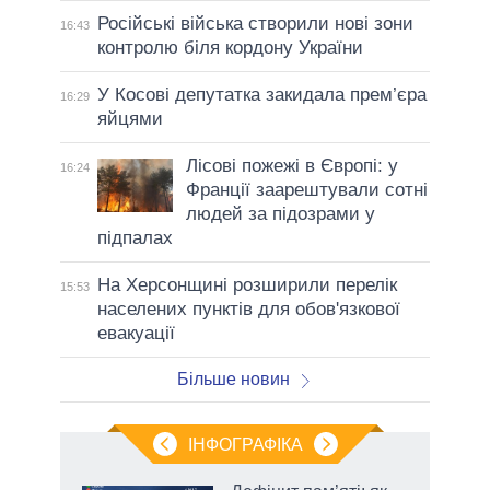
Російські війська створили нові зони
16:43
контролю біля кордону України
У Косові депутатка закидала прем’єра
16:29
яйцями
Лісові пожежі в Європі: у
16:24
Франції заарештували сотні
людей за підозрами у
підпалах
На Херсонщині розширили перелік
15:53
населених пунктів для обов'язкової
евакуації
Більше новин
ІНФОГРАФІКА