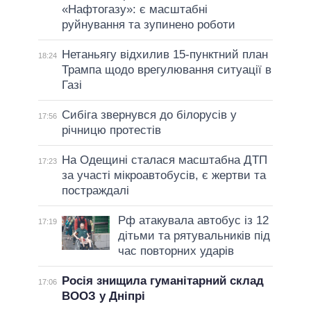
«Нафтогазу»: є масштабні
руйнування та зупинено роботи
Нетаньягу відхилив 15-пунктний план
18:24
Трампа щодо врегулювання ситуації в
Газі
Сибіга звернувся до білорусів у
17:56
річницю протестів
На Одещині сталася масштабна ДТП
17:23
за участі мікроавтобусів, є жертви та
постраждалі
Рф атакувала автобус із 12
17:19
дітьми та рятувальників під
час повторних ударів
Росія знищила гуманітарний склад
17:06
ВООЗ у Дніпрі