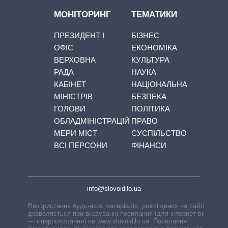
МОНІТОРИНГ
ТЕМАТИКИ
ПРЕЗИДЕНТ І
БІЗНЕС
ОФІС
ЕКОНОМІКА
ВЕРХОВНА
КУЛЬТУРА
РАДА
НАУКА
КАБІНЕТ
НАЦІОНАЛЬНА
МІНІСТРІВ
БЕЗПЕКА
ГОЛОВИ
ПОЛІТИКА
ОБЛАДМІНІСТРАЦІЙ
ПРАВО
МЕРИ МІСТ
СУСПІЛЬСТВО
ВСІ ПЕРСОНИ
ФІНАНСИ
info@slovoidilo.ua
Використання будь-яких матеріалів, розміщених на сайті,
дозволяється при вказуванні посилання (для інтернет-видань
— гіперпосилання) на www.slovoidilo.ua. Посилання