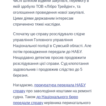
числі шляхом відміни закупівлі, перемогу в
якій здобуло ТОВ «Лібро Трейдінг», та
оголошення проведення нової закупівлі.
Цими діями державним інтересам
спричинено тяжкі наслідки.
Спочатку цю справу розслідувало слідче
управління Головного управління
Національної поліції в Сумській області. Але
потім провадження передали до НАБУ.
Нещодавно детектив просив продовжити
розслідування цієї справи. Суд клопотання
задовольнив і продовжив слідство до 5
березня.
Нагадаємо,
прокуратура передала НАБУ
справу
про заволодіння коштами на ремонті
судна. Також
до Національного бюро
передали справу
керівника перинатального