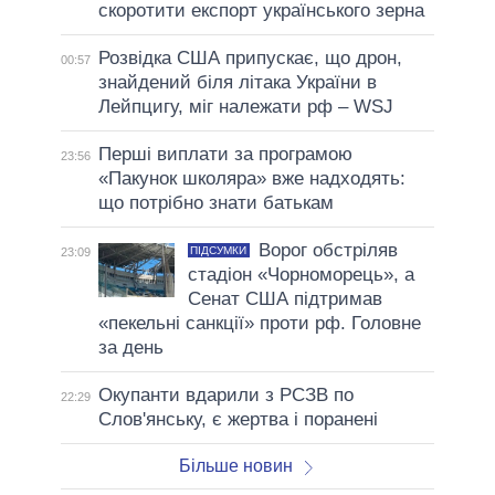
скоротити експорт українського зерна
Розвідка США припускає, що дрон,
00:57
знайдений біля літака України в
Лейпцигу, міг належати рф – WSJ
Перші виплати за програмою
23:56
«Пакунок школяра» вже надходять:
що потрібно знати батькам
Ворог обстріляв
ПІДСУМКИ
23:09
стадіон «Чорноморець», а
Сенат США підтримав
«пекельні санкції» проти рф. Головне
за день
Окупанти вдарили з РСЗВ по
22:29
Слов'янську, є жертва і поранені
Більше новин