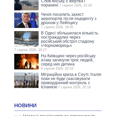
Слов'янську, є жертва і
поранені
7 серпня 2026, 22:29
Чехія посилить захист
аеропортів після інциденту з
дроном у Лейпцигу
7 серпня 2026, 18:45
В Одесі збільшилася кількість
постраждалих через
російський обстріл стадіону
«Чорноморець»
7 серпня 2026, 19:17
На Київщині через російську
атаку загинули троє людей,
серед них дитина
8 серпня 2026, 02:53
Міграційна криза в Сеуті: Італія
поки не буде скасовувати
прикордонний контроль з
Іспанією
7 серпня 2026, 20:19
НОВИНИ