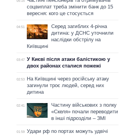
Частині пенсіонерів та отримувачів
05:15
соцвиплат треба змінити банк до 15
вересня: кого це стосується
Серед загиблих 4-річна
04:51
дитина: у ДСНС уточнили
наслідки обстрілу на
Київщині
У Києві після атаки балістикою у
03:47
двох районах сталися пожежі
На Київщині через російську атаку
02:53
загинули троє людей, серед них
дитина
Частину військових з полку
02:41
«Скеля» почали переводити
в інші підрозділи – ЗМІ
Удари рф по портах можуть удвічі
01:59