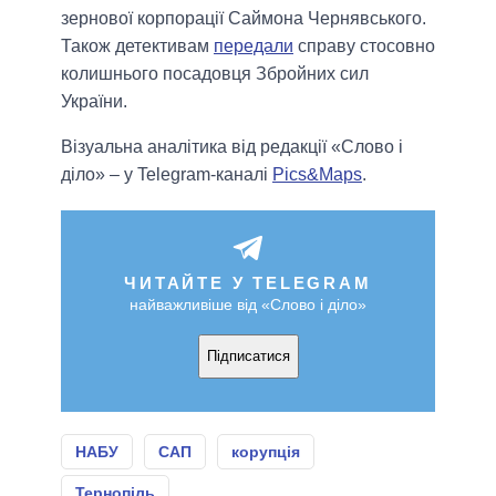
зернової корпорації Саймона Чернявського.
Також детективам
передали
справу стосовно
колишнього посадовця Збройних сил
України.
Візуальна аналітика від редакції «Слово і
діло» – у Telegram-каналі
Pics&Maps
.
ЧИТАЙТЕ У TELEGRAM
найважливіше від «Слово і діло»
Підписатися
НАБУ
САП
корупція
Тернопіль