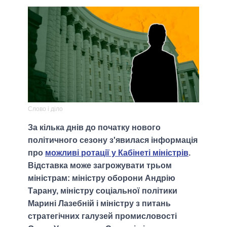
Слово і діло
За кілька днів до початку нового
політичного сезону з'явилася інформація
про
можливі ротації у Кабінеті міністрів
.
Відставка може загрожувати трьом
міністрам: міністру оборони Андрію
Тарану, міністру соціальної політики
Марині Лазебній і міністру з питань
стратегічних галузей промисловості