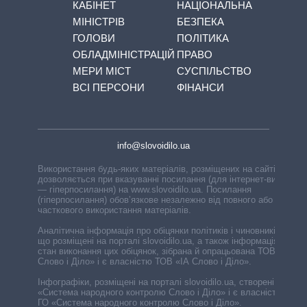
КАБІНЕТ
НАЦІОНАЛЬНА
МІНІСТРІВ
БЕЗПЕКА
ГОЛОВИ
ПОЛІТИКА
ОБЛАДМІНІСТРАЦІЙ
ПРАВО
МЕРИ МІСТ
СУСПІЛЬСТВО
ВСІ ПЕРСОНИ
ФІНАНСИ
info@slovoidilo.ua
Використання будь-яких матеріалів, розміщених на сайті,
дозволяється при вказуванні посилання (для інтернет-видань
— гіперпосилання) на www.slovoidilo.ua. Посилання
(гіперпосилання) обов’язкове незалежно від повного або
часткового використання матеріалів.
Аналітична інформація про обіцянки політиків і чиновників,
що розміщені на порталі slovoidilo.ua, а також інформація про
стан виконання цих обіцянок, зібрана й опрацьована ТОВ «ІА
Слово і Діло» і є власністю ТОВ «ІА Слово і Діло».
Інфографіки, розміщені на порталі slovoidilo.ua, створені ГО
«Система народного контролю Слово і Діло» і є власністю
ГО «Система народного контролю Слово і Діло».