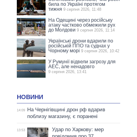
била по Україні протягом
тижня
9 серпня 2026, 11:48
На Одещині через російську
атаку частково обмежили рух
до Молдови
9 серпня 2026, 11:14
Українські дрони вдарили по
російській ППО та суднах у
Чорному морі
9 серпня 2026, 10:42
У Румунії відвели загрозу для
АЕС, але ненадовго
9 серпня 2026, 13:41
НОВИНИ
На Чернігівщині дрон рф вдарив
14:09
поблизу магазину, є поранені
Удар по Харкову: мер
13:53
повідомив про 37