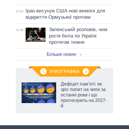
Іран висунув США нові вимоги для
11:54
відкриття Ормузької протоки
Зеленський розповів, чим
11:48
росія била по Україні
протягом тижня
Більше новин
ІНФОГРАФІКА
жет
Дефіцит пам’яті: як
зріс попит на чипи за
ків
останні роки і що
прогнозують на 2027-
й