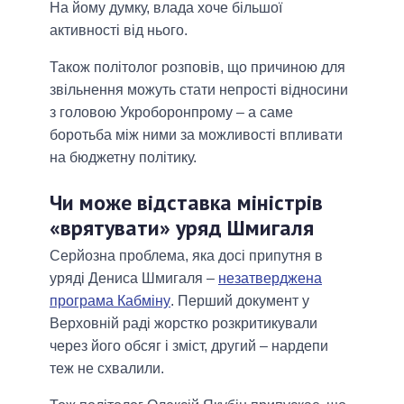
На йому думку, влада хоче більшої
активності від нього.
Також політолог розповів, що причиною для
звільнення можуть стати непрості відносини
з головою Укроборонпрому – а саме
боротьба між ними за можливості впливати
на бюджетну політику.
Чи може відставка міністрів
«врятувати» уряд Шмигаля
Серйозна проблема, яка досі припутня в
уряді Дениса Шмигаля –
незатверджена
програма Кабміну
. Перший документ у
Верховній раді жорстко розкритикували
через його обсяг і зміст, другий – нардепи
теж не схвалили.