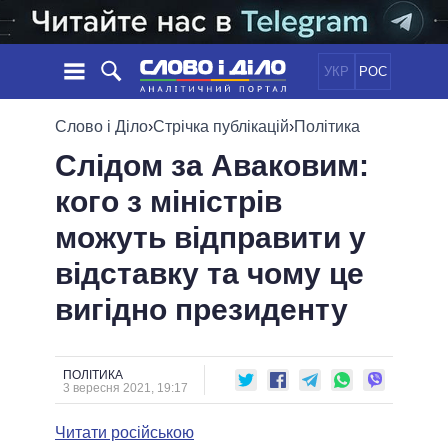
УКР
РОС
НОВИНИ
Слово і Діло
›
Стрічка публікацій
›
Політика
Слідом за Аваковим:
ОБIЦЯНКИ
СТРІЧКА
ПОЛІТИКА
кого з міністрів
ПОДІЇ
ЕКОНОМІКА
ПОЛIТИКИ
можуть відправити у
СТАТТІ
СУСПІЛЬСТВО
ІНФОГРАФІКА
ДУМКИ
СВІТ
УСІ ПОЛІТИКИ
відставку та чому це
ОГЛЯДИ
ПРЕЗИДЕНТ І ОФІС
вигідно президенту
ВІДЕО
ДАЙДЖЕСТИ
ВЕРХОВНА РАДА
ПІДТРИМАТИ
КАБІНЕТ МІНІСТРІВ
ГОЛОВИ ОБЛАДМІНІСТРАЦІЙ
ПОЛІТИКА
ПОРІВНЯННЯ ПОЛІТИКІВ
3 вересня 2021, 19:17
МЕРИ МІСТ
Читати російською
ВСІ ПЕРСОНИ