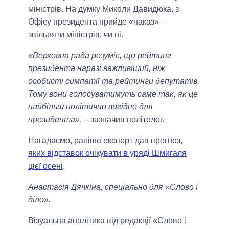
міністрів. На думку Миколи Давидюка, з
Офісу президента прийде «наказ» –
звільняти міністрів, чи ні.
«Верховна рада розуміє, що рейтинг
президента наразі важливіший, ніж
особисті симпатії та рейтинги депутатів.
Тому вони голосуватимуть саме так, як це
найбільш політично вигідно для
президента»
, – зазначив політолог.
Нагадаємо, раніше експерт дав прогноз,
яких відставок очікувати в уряді Шмигаля
цієї осені
.
Анастасія Дячкіна, спеціально для «Слово і
діло».
Візуальна аналітика від редакції «Слово і