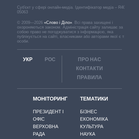
Cуб'єкт у сфері онлайн-медіа. Ідентифікатор медіа – R40-
05063
© 2009—2026
«Слово і Діло»
.
Всі права захищені і
охороняються законом. Адміністрація сайту залишає за
собою право не погоджуватися з інформацією, яка
публікується на сайті, власниками або авторами якої є треті
особи.
УКР
РОС
ПРО НАС
КОНТАКТИ
ПРАВИЛА
МОНІТОРИНГ
ТЕМАТИКИ
ПРЕЗИДЕНТ І
БІЗНЕС
ОФІС
ЕКОНОМІКА
ВЕРХОВНА
КУЛЬТУРА
РАДА
НАУКА